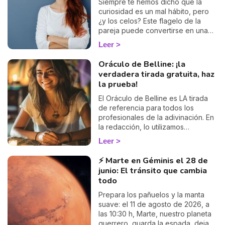
Siempre te hemos dicho que la
curiosidad es un mal hábito, pero
¿y los celos? Este flagelo de la
pareja puede convertirse en una
obsesión para algunos, mientras
Leer
que para otros, ni siquiera forma
parte de su vocabulario. ¿En qué
Oráculo de Belline: ¡la
bando estás? Aquí te dejamos
verdadera tirada gratuita, haz
nuestra clasificación.
la prueba!
El Oráculo de Belline es LA tirada
de referencia para todos los
profesionales de la adivinación. En
la redacción, lo utilizamos
regularmente a título privado... y
Leer
nunca nos cansamos de él. ¿Por
qué? Porque su precisión es
⚡ Marte en Géminis el 28 de
simplemente asombrosa. ¿Estás
junio: El tránsito que cambia
atravesando un período de duda?
todo
¿Una pregunta te obsesiona día y
noche? ¿Sientes que algo está
Prepara los pañuelos y la manta
sucediendo en tu vida, pero no
suave: el 11 de agosto de 2026, a
logras ponerle palabras? El Oráculo
las 10:30 h, Marte, nuestro planeta
de Belline te responderá, sin
guerrero, guarda la espada, deja la