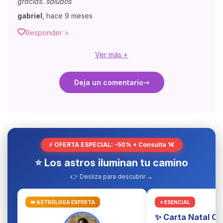
gracias. saludos
gabriel
,
hace 9 meses
Responder >
Ver más +
Deja un comentario
⚡ OFERTA ESPECIAL: -50% + Consulta 1€
⭐ Los astros iluminan tu camino
👉 Desliza para descubrir →
👑 ASTRÓLOGA EXPERTA
⭐ ESENCIAL
✨ Carta Natal C