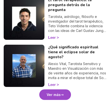
El tarot terapéutico: la
honestidad y sin dogmas, dónde
pregunta detrás de la
termina el tarot y dónde empieza el
pregunta
espiritismo. Una lectura
imprescindible para quienes
Tarotista, astrólogo, filósofo e
buscan respuestas espirituales con
investigador del tarot terapéutico,
los pies en la tierra.
Teto Vidente combina la videncia
con las ideas de Carl Gustav Jung
para transformar cada consulta en
Leer
una investigación compartida. Su
enfoque no busca predecir un
¿Qué significado espiritual
destino cerrado, sino ayudarte a
tiene el eclipse solar de
reconocer los patrones que se
agosto?
repiten y a recuperar tu libertad de
elegir. En este artículo, comparte su
Alexio Vital, Tarotista Sensitivo y
mirada única sobre el símbolo, la
Maestro en Visualización con más
sombra y la pregunta que se
de veinte años de experiencia, nos
esconde detrás de la pregunta.
invita a mirar el eclipse total de Sol
del 12 de agosto de 2026 no solo
Leer
como un fenómeno astronómico
excepcional —el primero visible
Ver más
desde la península ibérica en más
de un siglo—, sino como un espejo
simbólico. En este artículo,