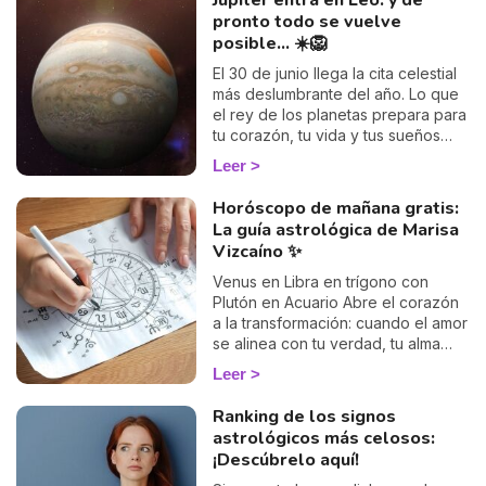
Júpiter entra en Leo: y de
pronto todo se vuelve
posible... ☀️🦁
El 30 de junio llega la cita celestial
más deslumbrante del año. Lo que
el rey de los planetas prepara para
tu corazón, tu vida y tus sueños
más locos.
Leer
Horóscopo de mañana gratis:
La guía astrológica de Marisa
Vizcaíno ✨
Venus en Libra en trígono con
Plutón en Acuario Abre el corazón
a la transformación: cuando el amor
se alinea con tu verdad, tu alma
recuerda su poder.
Leer
Ranking de los signos
astrológicos más celosos:
¡Descúbrelo aquí!