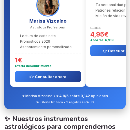
Tu personalidad pr
Patrones relacional
Misión de vida reve
Marisa Vizcaíno
Astróloga Profesional
9,90€
4,95€
Lectura de carta natal
Ahorras 4,95€
Pronósticos 2026
Asesoramiento personalizado
👉 Descubrir l
1€
Oferta descubrimiento
👉 Consultar ahora
⭐ Marisa Vizcaíno • ⭐ 4.9/5 sobre 3,142 opiniones
💫 Oferta limitada • 2 regalos GRATIS
✨ Nuestros instrumentos
astrológicos para comprendernos