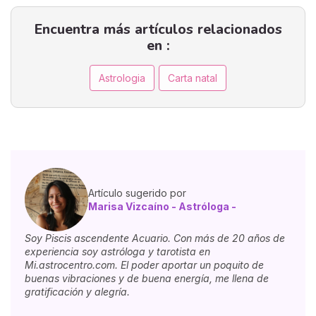
comparte su mirada sobre cómo
este instante de oscuridad puede
Encuentra más artículos relacionados
convertirse en una oportunidad
para detenernos, escuchar nuestra
en :
voz interior y reconocer los
cambios que ya están naciendo
Astrologia
Carta natal
dentro de nosotros
Artículo sugerido por
Marisa Vizcaíno - Astróloga -
Soy Piscis ascendente Acuario. Con más de 20 años de
experiencia soy astróloga y tarotista en
Mi.astrocentro.com. El poder aportar un poquito de
buenas vibraciones y de buena energía, me llena de
gratificación y alegría.