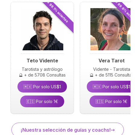
⭐ 99.6% acier
⭐ 99.1% aciertos
Teto Vidente
Vera Tarot
Tarotista y astrólogo
Vidente - Tarotista
🔮 + de 5708 Consultas
🔮 + de 5115 Consultas
🇲🇽 Por solo US$1
🇲🇽 Por solo US$1
🇪🇸 Por solo 1€
🇪🇸 Por solo 1€
¡Nuestra selección de guías y coachs!