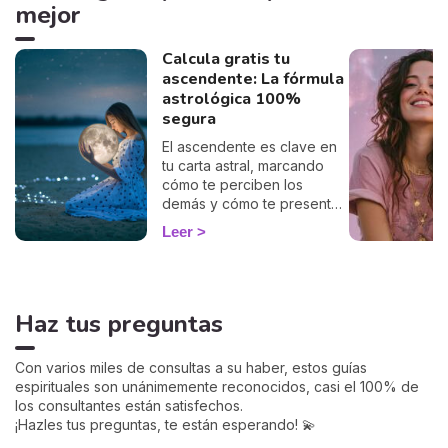
mejor
Calcula gratis tu
ascendente: La fórmula
astrológica 100%
segura
El ascendente es clave en
tu carta astral, marcando
cómo te perciben los
demás y cómo te presentas
al mundo. Con nuestro
Leer
cálculo gratuito y preciso,
podrás descubrir tu
ascendente y explorar su
influencia en tu signo
Haz tus preguntas
zodiacal y en cómo te
relacionas con los demás.
Sumérgete en este
Con varios miles de consultas a su haber, estos guías
fascinante aspecto de la
espirituales son unánimemente reconocidos, casi el 100% de
astrología y empieza a ver
los consultantes están satisfechos.
tu horóscopo desde una
¡Hazles tus preguntas, te están esperando! 💫
perspectiva renovada.