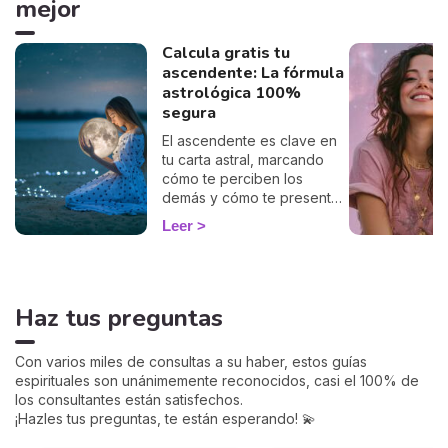
mejor
Calcula gratis tu
ascendente: La fórmula
astrológica 100%
segura
El ascendente es clave en
tu carta astral, marcando
cómo te perciben los
demás y cómo te presentas
al mundo. Con nuestro
Leer
cálculo gratuito y preciso,
podrás descubrir tu
ascendente y explorar su
influencia en tu signo
Haz tus preguntas
zodiacal y en cómo te
relacionas con los demás.
Sumérgete en este
Con varios miles de consultas a su haber, estos guías
fascinante aspecto de la
espirituales son unánimemente reconocidos, casi el 100% de
astrología y empieza a ver
los consultantes están satisfechos.
tu horóscopo desde una
¡Hazles tus preguntas, te están esperando! 💫
perspectiva renovada.