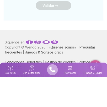
Validar
Síguenos en
Copyright © Wengo 2026 |
¿Quiénes somos?
|
Preguntas
frecuentes
|
Juegos & Sorteos gratis
Condiciones Generales
|
Gestion de cookies
|
Política de
privacidad
Box 2026
Consultaciones
Newsletter
Tiradas y juegos
Astrocentro también está disponible en
Francés
|
Italiano
|
Portugués
|
Inglés