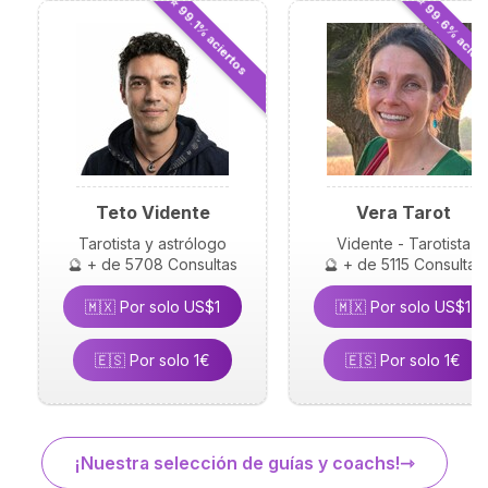
⭐ 99.6% acier
⭐ 99.1% aciertos
Teto Vidente
Vera Tarot
Tarotista y astrólogo
Vidente - Tarotista
🔮 + de 5708 Consultas
🔮 + de 5115 Consultas
🇲🇽 Por solo US$1
🇲🇽 Por solo US$1
🇪🇸 Por solo 1€
🇪🇸 Por solo 1€
¡Nuestra selección de guías y coachs!