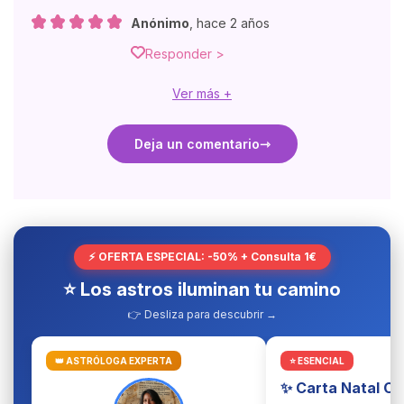
Anónimo
,
hace 2 años
Responder >
Ver más +
Deja un comentario
⚡ OFERTA ESPECIAL: -50% + Consulta 1€
⭐ Los astros iluminan tu camino
👉 Desliza para descubrir →
👑 ASTRÓLOGA EXPERTA
⭐ ESENCIAL
✨ Carta Natal C