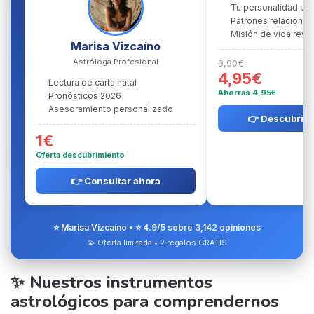
Tu personalidad pr
Patrones relacional
Misión de vida reve
Marisa Vizcaíno
Astróloga Profesional
9,90€
4,95€
Lectura de carta natal
Ahorras 4,95€
Pronósticos 2026
Asesoramiento personalizado
👉 Descubrir l
1€
Oferta descubrimiento
👉 Consultar ahora
⭐ Marisa Vizcaíno • ⭐ 4.9/5 sobre 3,142 opiniones
💫 Oferta limitada • 2 regalos GRATIS
✨ Nuestros instrumentos
astrológicos para comprendernos