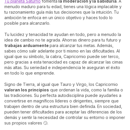
Tu planeta Saturno
fomenta
la moderación y la sabiduría
. A
menudo maduro para tu edad, tienes una lógica implacable y
tu razonamiento guía más tus decisiones que la intuición. Tu
ambición te enfoca en un único objetivo y haces todo lo
posible para alcanzarlo.
Tu lucidez y tenacidad te ayudan en todo, pero a menudo la
idea de cambio no te agrada. Ahorras dinero para tu futuro y
trabajas arduamente
para alcanzar tus metas. Además,
sabes cómo salir adelante por ti mismo en las dificultades. Al
igual que su símbolo, la cabra, Capricornio puede ser terco,
pero gracias a esta tenacidad es capaz de alcanzar las cimas
más altas. Su seriedad e independencia le aseguran el éxito
en todo lo que emprende.
Signo de Tierra, al igual que Tauro y Virgo, los Capricornio
valoran los principios
que ordenan la vida, como la familia o
las tradiciones. Su perfecta autodisciplina puede ayudarles a
convertirse en magníficos líderes o dirigentes, siempre que
trabajen dentro de una estructura bien definida. En sociedad,
pueden tener dificultades para aceptar las diferencias de los
demás y sentir la necesidad de controlar su entorno o imponer
sus propios valores 🙄.