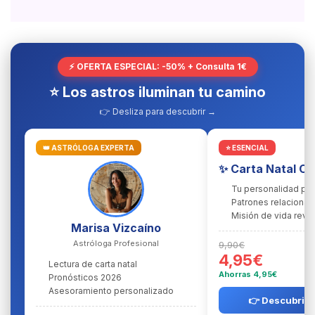
⚡ OFERTA ESPECIAL: -50% + Consulta 1€
⭐ Los astros iluminan tu camino
👉 Desliza para descubrir →
👑 ASTRÓLOGA EXPERTA
⭐ ESENCIAL
✨ Carta Natal C
Tu personalidad pr
Patrones relacional
Misión de vida reve
Marisa Vizcaíno
Astróloga Profesional
9,90€
4,95€
Lectura de carta natal
Ahorras 4,95€
Pronósticos 2026
Asesoramiento personalizado
👉 Descubrir l