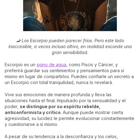
🦂 Los Escorpio pueden parecer fríos. Pero este lado
inaccesible, a veces incluso altivo, en realidad esconde una
gran sensibilidad.
Escorpio es un
signo de agua
, como Piscis y Cáncer, y
preferirá guardar sus sentimientos y pensamientos para sí
mismo en lugar de compartirlos. Puedes confiarle un secreto a
un Escorpio con total tranquilidad, nunca lo revelará.
Vive sus emociones de manera profunda y lleva las
situaciones hasta el final. Impulsado por la sensualidad y el
poder,
se distingue por su espíritu rebelde,
anticonformista y crítico
. Aunque puede mostrar cierta
agresividad, su lucidez le permite evolucionar constantemente
y cuestionarse a sí mismo.
A pesar de su tendencia a la desconfianza y los celos,