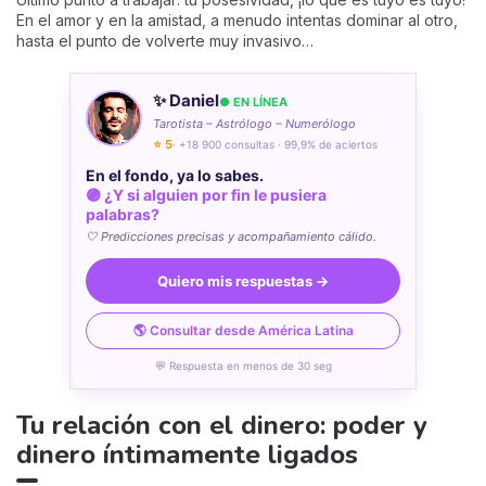
En el amor y en la amistad, a menudo intentas dominar al otro,
hasta el punto de volverte muy invasivo…
✨ Daniel
● EN LÍNEA
Tarotista – Astrólogo – Numerólogo
⭐ 5
· +18 900 consultas · 99,9% de aciertos
En el fondo, ya lo sabes.
🟣 ¿Y si alguien por fin le pusiera
palabras?
🤍 Predicciones precisas y acompañamiento cálido.
Quiero mis respuestas →
🌎 Consultar desde América Latina
💬 Respuesta en menos de 30 seg
Tu relación con el dinero: poder y
dinero íntimamente ligados