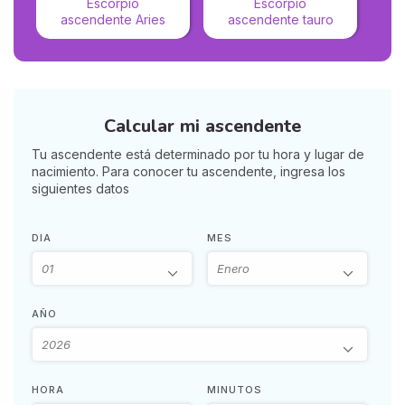
Escorpio
Escorpio
as
ascendente Aries
ascendente tauro
Calcular mi ascendente
Tu ascendente está determinado por tu hora y lugar de
nacimiento. Para conocer tu ascendente, ingresa los
siguientes datos
DIA
MES
AÑO
HORA
MINUTOS