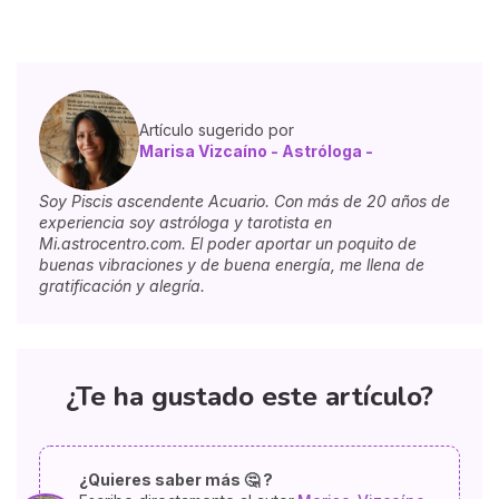
Artículo sugerido por
Marisa Vizcaíno - Astróloga -
Soy Piscis ascendente Acuario. Con más de 20 años de
experiencia soy astróloga y tarotista en
Mi.astrocentro.com. El poder aportar un poquito de
buenas vibraciones y de buena energía, me llena de
gratificación y alegría.
¿Te ha gustado este artículo?
¿Quieres saber más 🤔 ?