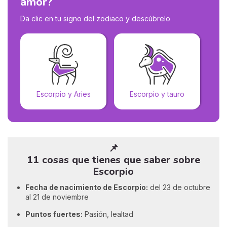
amor?
Da clic en tu signo del zodiaco y descúbrelo
Escorpio y Aries
Escorpio y tauro
Es
📌
11 cosas que tienes que saber sobre
Escorpio
Fecha de nacimiento de Escorpio:
del 23 de octubre
al 21 de noviembre
Puntos fuertes:
Pasión, lealtad