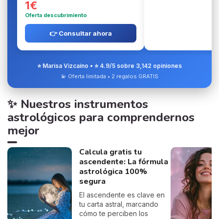
1€
Oferta descubrimiento
👉 Consultar ahora
⭐ Marisa Vizcaíno • ⭐ 4.9/5 sobre 3,142 opiniones
💫 Oferta limitada • 2 regalos GRATIS
✨ Nuestros instrumentos
astrológicos para comprendernos
mejor
Calcula gratis tu
ascendente: La fórmula
astrológica 100%
segura
El ascendente es clave en
tu carta astral, marcando
cómo te perciben los