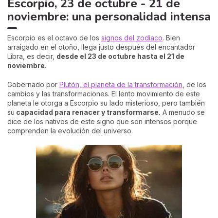
Escorpio, 23 de octubre - 21 de
noviembre: una personalidad intensa
Escorpio es el octavo de los
signos del zodiaco
. Bien
arraigado en el otoño, llega justo después del encantador
Libra, es decir,
desde el 23 de octubre hasta el 21 de
noviembre.
Gobernado por
Plutón, el planeta de la transformación
, de los
cambios y las transformaciones. El lento movimiento de este
planeta le otorga a Escorpio su lado misterioso, pero también
su
capacidad para renacer y transformarse.
A menudo se
dice de los nativos de este signo que son intensos porque
comprenden la evolución del universo.