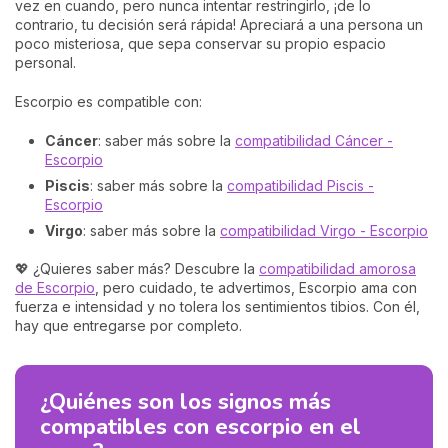
vez en cuando, pero nunca intentar restringirlo, ¡de lo
contrario, tu decisión será rápida! Apreciará a una persona un
poco misteriosa, que sepa conservar su propio espacio
personal.
Escorpio es compatible con:
Cáncer
: saber más sobre la
compatibilidad Cáncer -
Escorpio
Piscis
: saber más sobre la
compatibilidad Piscis -
Escorpio
Virgo
: saber más sobre la
compatibilidad Virgo - Escorpio
💖 ¿Quieres saber más? Descubre la
compatibilidad amorosa
de Escorpio
, pero cuidado, te advertimos, Escorpio ama con
fuerza e intensidad y no tolera los sentimientos tibios. Con él,
hay que entregarse por completo.
¿Quiénes son los signos más
compatibles con escorpio en el