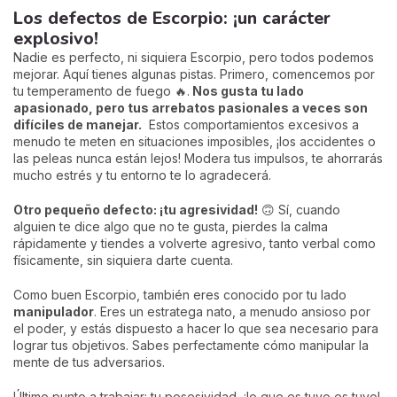
Los defectos de Escorpio: ¡un carácter
explosivo!
Nadie es perfecto, ni siquiera Escorpio, pero todos podemos
mejorar. Aquí tienes algunas pistas. Primero, comencemos por
tu temperamento de fuego 🔥.
Nos gusta tu lado
apasionado, pero tus arrebatos pasionales a veces son
difíciles de manejar.
Estos comportamientos excesivos a
menudo te meten en situaciones imposibles, ¡los accidentes o
las peleas nunca están lejos! Modera tus impulsos, te ahorrarás
mucho estrés y tu entorno te lo agradecerá.
Otro pequeño defecto: ¡tu agresividad!
🙃 Sí, cuando
alguien te dice algo que no te gusta, pierdes la calma
rápidamente y tiendes a volverte agresivo, tanto verbal como
físicamente, sin siquiera darte cuenta.
Como buen Escorpio, también eres conocido por tu lado
manipulador
. Eres un estratega nato, a menudo ansioso por
el poder, y estás dispuesto a hacer lo que sea necesario para
lograr tus objetivos. Sabes perfectamente cómo manipular la
mente de tus adversarios.
Último punto a trabajar: tu posesividad, ¡lo que es tuyo es tuyo!