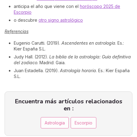
anticipa el año que viene con el
horóscopo 2025 de
Escorpio
o descubre
otro signo astrológico
Referencias
Eugenio Carutti. (2019).
Ascendentes en astrología
. Es.:
Kier España S.L.
Judy Hall. (2012).
La biblia de la astrología: Guía definitiva
del zodiaco
. Madrid: Gaia.
Juan Estadella. (2019).
Astrología horaria
. Es.: Kier España
S.L.
Encuentra más artículos relacionados
en :
Astrologia
Escorpio