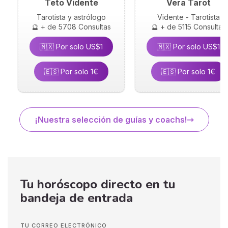
Teto Vidente
Vera Tarot
Tarotista y astrólogo
Vidente - Tarotista
🔮 + de 5708 Consultas
🔮 + de 5115 Consultas
🇲🇽 Por solo US$1
🇲🇽 Por solo US$1
🇪🇸 Por solo 1€
🇪🇸 Por solo 1€
¡Nuestra selección de guías y coachs!
Tu horóscopo directo en tu
bandeja de entrada
TU CORREO ELECTRÓNICO