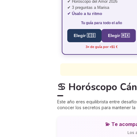
✔ Horóscopo del Amor 2026
✔ 3 preguntas a Marisa
✔ Úsalo a tu ritmo
Tu guía para todo el año
Elegir 🇪🇸
Elegir 🇲🇽
3× de guía por +$1 €
♋ Horóscopo Cánce
Este año eres equilibrista entre desafí
conocer los secretos para mantener la 
💫 Te acompa
Los 