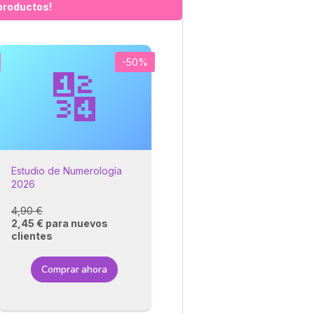
productos!
-50%
🔢
Estudio de Numerología
2026
4,90 €
2,45 € para nuevos
clientes
Comprar ahora