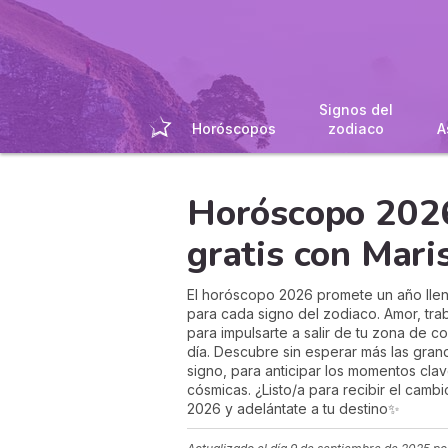
Signos del
Horóscopos
zodiaco
A
Horóscopo 2026
gratis con Mari
El horóscopo 2026 promete un año llen
para cada signo del zodiaco. Amor, trab
para impulsarte a salir de tu zona de co
día. Descubre sin esperar más las gran
signo, para anticipar los momentos cla
cósmicas. ¿Listo/a para recibir el cambi
2026 y adelántate a tu destino✨