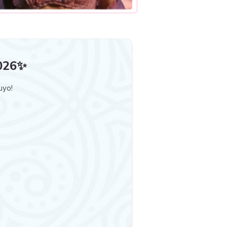
2026✨
uyo!