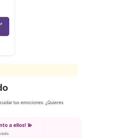
r
do
y cuidar tus emociones. ¿Quieres
o a ellos! 💫
vado.