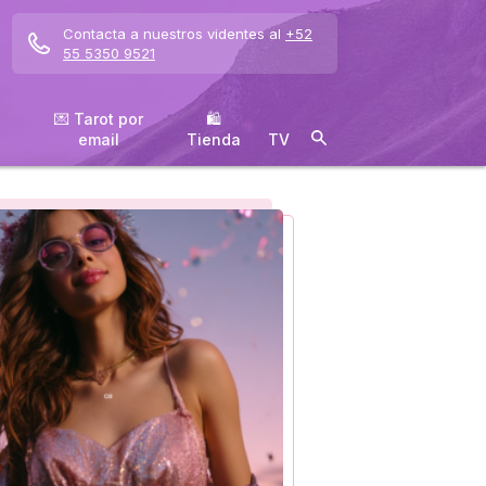
Contacta a nuestros videntes al
+52
55 5350 9521
💌 Tarot por
🛍
email
️Tienda
TV