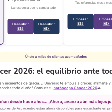
✔ 1 pregunta a Marisa
Tus referencias mes a mes
La respuesta que lo cambia todo
Empezar
Empeza
🇪🇸
🇲🇽
Descubrir
Descubrir
🇪🇸
🇲🇽
Únete a miles de clientes acompañados
r 2026: el equilibrio ante to
os y momentos de gracia. El Universo te empuja a crecer, afirmarte 
sonrisa todo el año? Consulta tu
horóscopo Cáncer
2026
🌊
ñan desde hace años... ¡Ahora, avanza aún más lejos junt
autores de Astrocentro están ahora disponibles para escucharte en pri