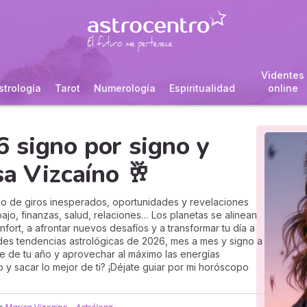
Videntes
strología
Tarot
Numerología
Espiritualidad
online
 signo por signo y
sa Vizcaíno 🥂
o de giros inesperados, oportunidades y revelaciones
ajo, finanzas, salud, relaciones… Los planetas se alinean
nfort, a afrontar nuevos desafíos y a transformar tu día a
des tendencias astrológicas de 2026, mes a mes y signo a
ve de tu año y aprovechar al máximo las energías
o y sacar lo mejor de ti? ¡Déjate guiar por mi horóscopo