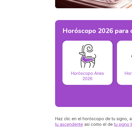
Horóscopo 2026 para c
Horóscopo Aries
Hor
2026
Haz clic en el horóscopo de tu signo, 
tu ascendente
así como el de
tu signo 