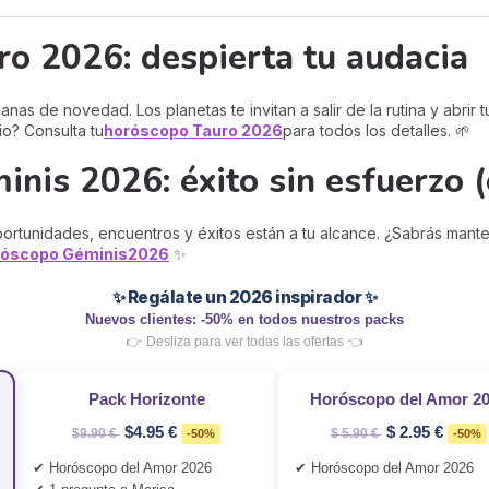
o 2026: despierta tu audacia
nas de novedad. Los planetas te invitan a salir de la rutina y abrir t
io? Consulta tu
horóscopo Tauro
2026
para todos los detalles. 🌱
is 2026: éxito sin esfuerzo (
 oportunidades, encuentros y éxitos están a tu alcance. ¿Sabrás mant
róscopo Géminis
2026
✨
✨ Regálate un 2026 inspirador ✨
Nuevos clientes: -50% en todos nuestros packs
👉 Desliza para ver todas las ofertas 👈
Pack Horizonte
Horóscopo del Amor 2
$4.95 €
$ 2.95 €
$9.90 €
-50%
$ 5.90 €
-50%
✔ Horóscopo del Amor 2026
✔ Horóscopo del Amor 2026