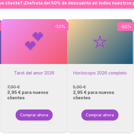
vo cliente? ¡Disfruta del 50% de descuento en todos nuestros 
-50%
-50%
💕
⭐
Tarot del amor 2026
Horóscopo 2026 completo
7,90 €
5,90 €
3,95 € para nuevos
2,95 € para nuevos
clientes
clientes
Comprar ahora
Comprar ahora