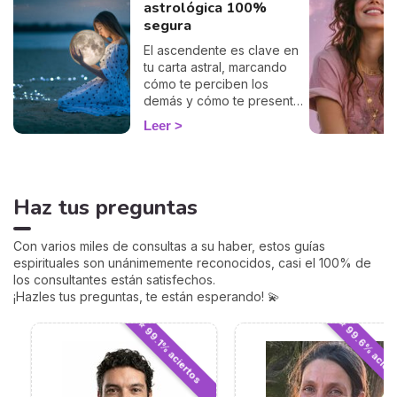
astrológica 100%
segura
El ascendente es clave en
tu carta astral, marcando
cómo te perciben los
demás y cómo te presentas
al mundo. Con nuestro
Leer
cálculo gratuito y preciso,
podrás descubrir tu
ascendente y explorar su
influencia en tu signo
Haz tus preguntas
zodiacal y en cómo te
relacionas con los demás.
Sumérgete en este
Con varios miles de consultas a su haber, estos guías
fascinante aspecto de la
espirituales son unánimemente reconocidos, casi el 100% de
astrología y empieza a ver
los consultantes están satisfechos.
tu horóscopo desde una
¡Hazles tus preguntas, te están esperando! 💫
perspectiva renovada.
⭐ 99.6% acier
⭐ 99.1% aciertos