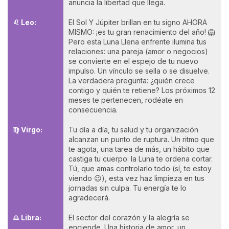
anuncia la libertad que llega.
♌ Leo:
El Sol Y Júpiter brillan en tu signo AHORA
MISMO: ¡es tu gran renacimiento del año! 🦁
Pero esta Luna Llena enfrente ilumina tus
relaciones: una pareja (amor o negocios)
se convierte en el espejo de tu nuevo
impulso. Un vínculo se sella o se disuelve.
La verdadera pregunta: ¿quién crece
contigo y quién te retiene? Los próximos 12
meses te pertenecen, rodéate en
consecuencia.
♍ Virgo:
Tu día a día, tu salud y tu organización
alcanzan un punto de ruptura. Un ritmo que
te agota, una tarea de más, un hábito que
castiga tu cuerpo: la Luna te ordena cortar.
Tú, que amas controlarlo todo (sí, te estoy
viendo 😉), esta vez haz limpieza en tus
jornadas sin culpa. Tu energía te lo
agradecerá.
♎ Libra:
El sector del corazón y la alegría se
enciende. Una historia de amor, un