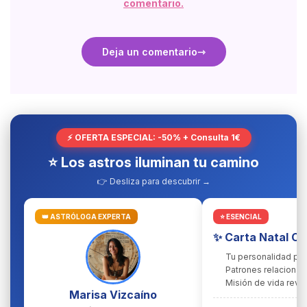
comentario.
Deja un comentario
⚡ OFERTA ESPECIAL: -50% + Consulta 1€
⭐ Los astros iluminan tu camino
👉 Desliza para descubrir →
👑 ASTRÓLOGA EXPERTA
⭐ ESENCIAL
✨ Carta Natal C
Tu personalidad pr
Patrones relacional
Misión de vida reve
Marisa Vizcaíno