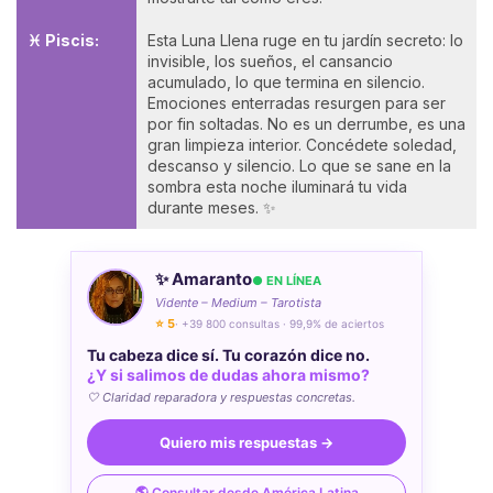
♓ Piscis:
Esta Luna Llena ruge en tu jardín secreto: lo
invisible, los sueños, el cansancio
acumulado, lo que termina en silencio.
Emociones enterradas resurgen para ser
por fin soltadas. No es un derrumbe, es una
gran limpieza interior. Concédete soledad,
descanso y silencio. Lo que se sane en la
sombra esta noche iluminará tu vida
durante meses. ✨
✨ Amaranto
● EN LÍNEA
Vidente – Medium – Tarotista
⭐ 5
· +39 800 consultas · 99,9% de aciertos
Tu cabeza dice sí. Tu corazón dice no.
¿Y si salimos de dudas ahora mismo?
🤍 Claridad reparadora y respuestas concretas.
Quiero mis respuestas →
🌎 Consultar desde América Latina