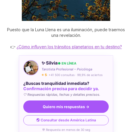
Puesto que la Luna Llena es una iluminación, puede traernos
una revelación.
👉
¿Cómo influyen los tránsitos planetarios en tu destino?
✨ Silvia
● EN LÍNEA
Tarotista Profesional – Psicóloga
⭐ 5
· +41 500 consultas · 99,9% de aciertos
¿Buscas tranquilidad inmediata?
Confirmación precisa para decidir ya.
🤍 Respuestas rápidas, fechas y detalles precisos.
Quiero mis respuestas →
🌎 Consultar desde América Latina
💬 Respuesta en menos de 30 seg