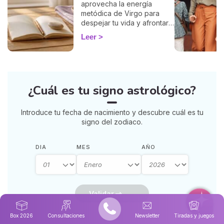
aprovecha la energía
metódica de Virgo para
despejar tu vida y afrontar
la vuelta de 2026 con
Leer
ligereza. La guía de Marisa.
¿Cuál es tu signo astrológico?
Introduce tu fecha de nacimiento y descubre cuál es tu
signo del zodiaco.
DIA
MES
AÑO
Validar
Box 2026
Consultaciones
Newsletter
Tiradas y juegos