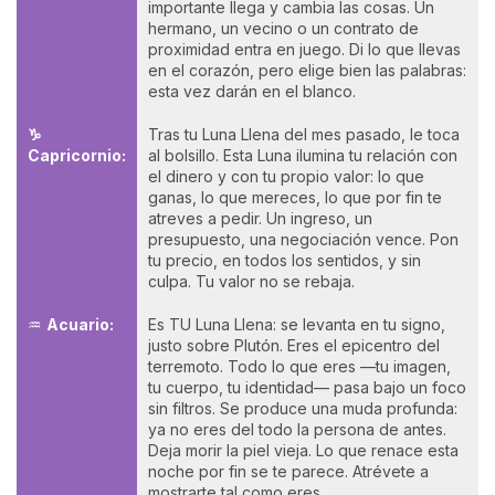
importante llega y cambia las cosas. Un
hermano, un vecino o un contrato de
proximidad entra en juego. Di lo que llevas
en el corazón, pero elige bien las palabras:
esta vez darán en el blanco.
♑
Tras tu Luna Llena del mes pasado, le toca
Capricornio:
al bolsillo. Esta Luna ilumina tu relación con
el dinero y con tu propio valor: lo que
ganas, lo que mereces, lo que por fin te
atreves a pedir. Un ingreso, un
presupuesto, una negociación vence. Pon
tu precio, en todos los sentidos, y sin
culpa. Tu valor no se rebaja.
♒
Acuario:
Es TU Luna Llena: se levanta en tu signo,
justo sobre Plutón. Eres el epicentro del
terremoto. Todo lo que eres —tu imagen,
tu cuerpo, tu identidad— pasa bajo un foco
sin filtros. Se produce una muda profunda:
ya no eres del todo la persona de antes.
Deja morir la piel vieja. Lo que renace esta
noche por fin se te parece. Atrévete a
mostrarte tal como eres.