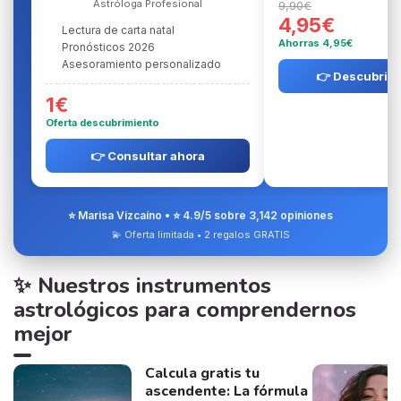
Astróloga Profesional
9,90€
4,95€
Lectura de carta natal
Ahorras 4,95€
Pronósticos 2026
Asesoramiento personalizado
👉 Descubrir l
1€
Oferta descubrimiento
👉 Consultar ahora
⭐ Marisa Vizcaíno • ⭐ 4.9/5 sobre 3,142 opiniones
💫 Oferta limitada • 2 regalos GRATIS
✨ Nuestros instrumentos
astrológicos para comprendernos
mejor
Calcula gratis tu
ascendente: La fórmula