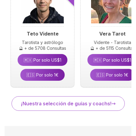
Teto Vidente
Vera Tarot
Tarotista y astrólogo
Vidente - Tarotista
🔮 + de 5708 Consultas
🔮 + de 5115 Consultas
🇲🇽 Por solo US$1
🇲🇽 Por solo US$1
🇪🇸 Por solo 1€
🇪🇸 Por solo 1€
¡Nuestra selección de guías y coachs!