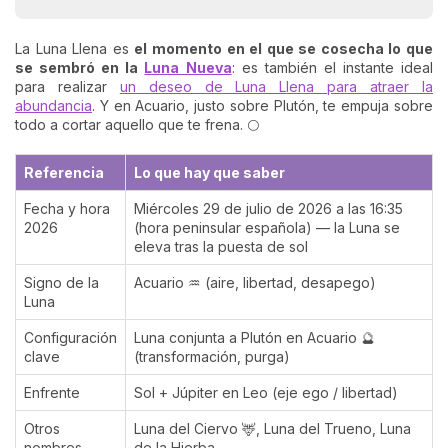
La Luna Llena es
el momento en el que se cosecha lo que
se sembró en la
Luna Nueva
: es también el instante ideal
para realizar
un deseo de Luna Llena para atraer la
abundancia
. Y en Acuario, justo sobre Plutón, te empuja sobre
todo a cortar aquello que te frena. 🌕
Referencia
Lo que hay que saber
Fecha y hora
Miércoles 29 de julio de 2026 a las 16:35
2026
(hora peninsular española) — la Luna se
eleva tras la puesta de sol
Signo de la
Acuario ♒ (aire, libertad, desapego)
Luna
Configuración
Luna conjunta a Plutón en Acuario 🔮
clave
(transformación, purga)
Enfrente
Sol + Júpiter en Leo (eje ego / libertad)
Otros
Luna del Ciervo 🦌, Luna del Trueno, Luna
nombres
de la Hierba