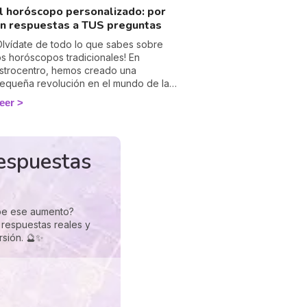
l horóscopo personalizado: por
in respuestas a TUS preguntas
Olvídate de todo lo que sabes sobre
os horóscopos tradicionales! En
strocentro, hemos creado una
equeña revolución en el mundo de la
strología: un horóscopo personalizado
eer
ue no se contenta con hablarte de
días favorables" u "oportunidades a
provechar", sino que responde
recisamente a lo que realmente te
respuestas
reocupa.
ebe ese aumento?
respuestas reales y
rsión. 🔮✨