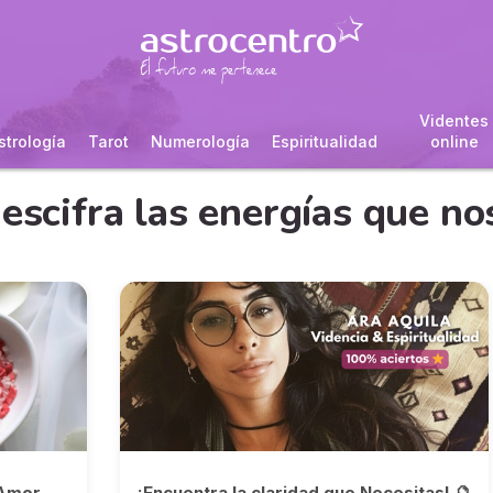
Videntes
strología
Tarot
Numerología
Espiritualidad
online
descifra las energías que n
 Amor
¡Encuentra la claridad que Necesitas! 🔮