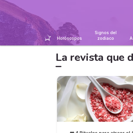
Signos del
Horóscopos
zodiaco
A
La revista que 
❤️ 4 Rituales para atraer el