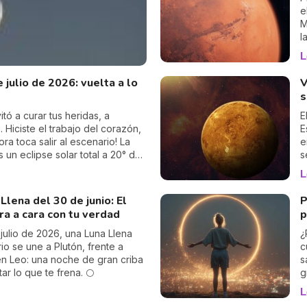
e
M
l
G
L
y
s
 julio de 2026: vuelta a lo
V
a
s
c
m
tó a curar tus heridas, a
E
m
. Hiciste el trabajo del corazón,
E
S
ra toca salir al escenario! La
e
un eclipse solar total a 20° de
s
gares del mundo desde donde se
a
L
l visible desde la Europa
nderse: esta lunación vuelve a
 Llena del 30 de junio: El
P
en tu signo.
ra a cara con tu verdad
p
 julio de 2026, una Luna Llena
¿
io se une a Plutón, frente a
c
en Leo: una noche de gran criba
s
ar lo que te frena. 🌕
g
i
L
a