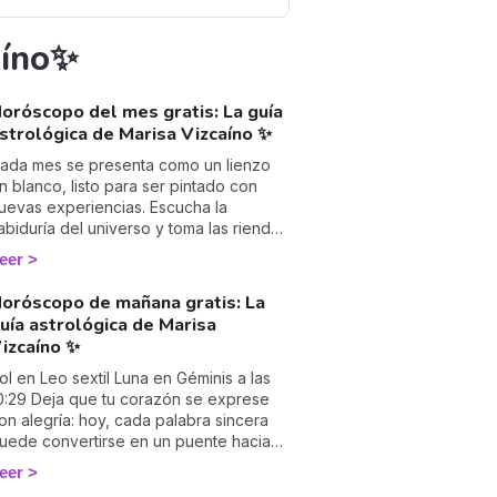
aíno✨
oróscopo del mes gratis: La guía
strológica de Marisa Vizcaíno ✨
ada mes se presenta como un lienzo
n blanco, listo para ser pintado con
uevas experiencias. Escucha la
abiduría del universo y toma las riendas
e tu destino, aprovechando cada
eer
portunidad que se cruce en tu camino.
oróscopo de mañana gratis: La
uía astrológica de Marisa
izcaíno ✨
ol en Leo sextil Luna en Géminis a las
0:29 Deja que tu corazón se exprese
on alegría: hoy, cada palabra sincera
uede convertirse en un puente hacia
na conexión más luminosa con tu alma
eer
 con los demás.