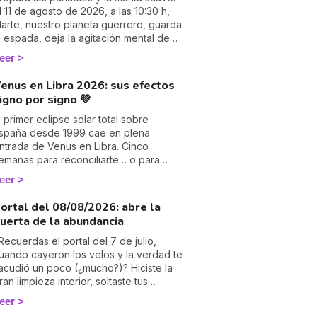
l 11 de agosto de 2026, a las 10:30 h,
arte, nuestro planeta guerrero, guarda
a espada, deja la agitación mental de
éminis y se acurruca en el signo tierno
eer
 lunar de Cáncer hasta el 27 de
eptiembre aproximadamente. Muchos
enus en Libra 2026: sus efectos
strólogos desprecian este tránsito por
igno por signo 💚
onsiderarlo «débil»… pero yo voy a
ostrarte por qué quizá sea uno de los
l primer eclipse solar total sobre
ás profundamente humanos del año.
spaña desde 1999 cae en plena
ígueme: tu corazón lo va a entender. 💛
ntrada de Venus en Libra. Cinco
emanas para reconciliarte… o para
treverte a decir no.
eer
ortal del 08/08/2026: abre la
uerta de la abundancia
Recuerdas el portal del 7 de julio,
uando cayeron los velos y la verdad te
acudió un poco (¿mucho?)? Hiciste la
ran limpieza interior, soltaste tus
lusiones… y ahora el Universo te debe
eer
lgo, ¿verdad? 😊 Ahí es exactamente