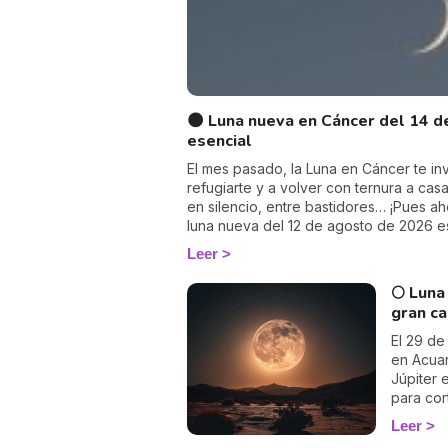
🌑 Luna nueva en Cáncer del 14 de
esencial
El mes pasado, la Luna en Cáncer te invi
refugiarte y a volver con ternura a casa
en silencio, entre bastidores… ¡Pues aho
luna nueva del 12 de agosto de 2026 es 
Leo, y España es uno de los pocos lu
Leer
verá la totalidad: el primer eclipse tota
continental desde 1999. Se acabó esco
🌕 Luna
encender la luz. Descubre sus efectos 
gran ca
El 29 de
en Acuar
Júpiter 
para cort
Leer