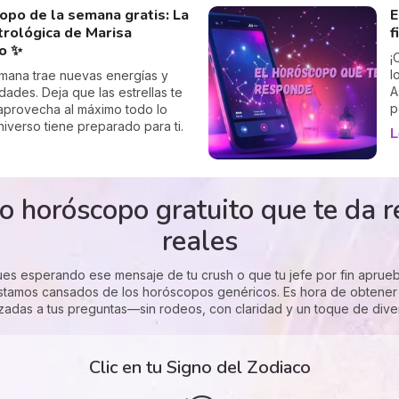
opo de la semana gratis: La
E
trológica de Marisa
f
no ✨
¡
l
mana trae nuevas energías y
A
dades. Deja que las estrellas te
p
aprovecha al máximo todo lo
a
niverso tiene preparado para ti.
L
q
"
a
p
co horóscopo gratuito que te da 
p
reales
igues esperando ese mensaje de tu crush o que tu jefe por fin apru
stamos cansados de los horóscopos genéricos. Es hora de obtener 
zadas a tus preguntas—sin rodeos, con claridad y un toque de dive
Clic en tu Signo del Zodiaco