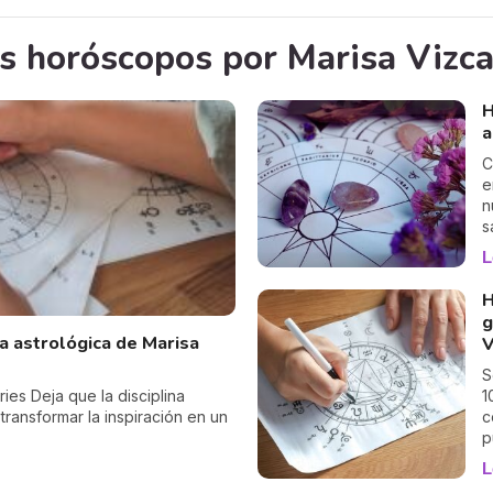
s horóscopos por Marisa Vizc
H
a
C
e
n
s
d
L
o
H
g
ía astrológica de Marisa
V
S
ies Deja que la disciplina
1
transformar la inspiración en un
c
p
u
L
y