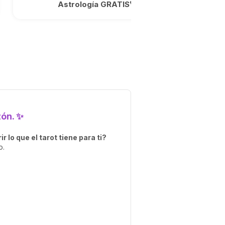
Astrología GRATIS🪐
zón. ✨
r lo que el tarot tiene para ti?
o.