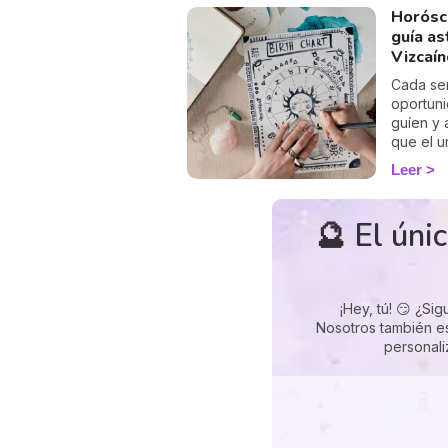
Horósc
guía as
Vizcaí
Cada se
oportuni
guíen y 
que el u
Leer
🔮 El úni
¡Hey, tú! 😏 ¿S
Nosotros también e
personali