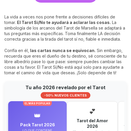
La vida a veces nos pone frente a decisiones difíciles de
tomar.
El Tarot Sí/No te ayudará a aclarar las cosas.
La
simbología de los arcanos del Tarot de Marsella se adaptará a
tus preguntas más específicas. Toma finalmente LA decisión
correcta gracias a la tirada del tarot sí no, fiable e inmediata.
Confía en él,
las cartas nunca se equivocan.
Sin embargo,
recuerda que eres el dueño de tu destino, sé consciente de tu
libre albedrío pase lo que pase: siempre puedes cambiar las
cosas a tu favor. El Tarot Sí/No está aquí solo para ayudarte a
tomar el camino de vida que deseas. ¡Solo depende de ti!
Tu año 2026 revelado por el Tarot
-50% NUEVOS CLIENTES
EL MÁS POPULAR
💕
👑
Tarot del Amor
Pack Tarot 2026
2026
12 c
LO QUE CONTIENE