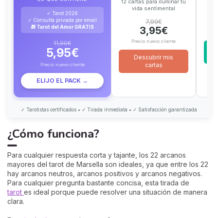
12 cartas para iluminar tu
vida sentimental
✓ Tarot 2026
✓ Consulta privada por email
7,90€
🎁 Tarot del Amor GRATIS
3,95€
Precio nuevo cliente
11,90€
5,95€
Descubrir mis
cartas
Precio nuevo cliente
ELIJO EL PACK →
✓ Tarotistas certificados • ✓ Tirada inmediata • ✓ Satisfacción garantizada
¿Cómo funciona?
Para cualquier respuesta corta y tajante, los 22 arcanos
mayores del tarot de Marsella son ideales, ya que entre los 22
hay arcanos neutros, arcanos positivos y arcanos negativos.
Para cualquier pregunta bastante concisa, esta tirada de
tarot
es ideal porque puede resolver una situación de manera
clara.