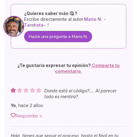
¿Quieres saber más 🤔 ?
Escribe directamente al autor
Mario N.
-
Tarotista-
!
Hazle una pregunta a Mario N.
¿Te gustaría expresar tu opinión?
Comparte tu
comentario.
Donde está el código?…. Al parecer
todo es mentira?
Yo
,
hace 2 años
Responder >
Hola, tienes que seguir el proceso, hasta el final en tu