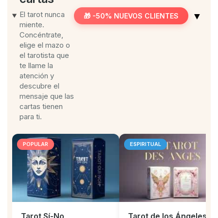
El tarot nunca
▼
🎁 -50% NUEVOS CLIENTES
miente.
Concéntrate,
elige el mazo o
el tarotista que
te llame la
atención y
descubre el
mensaje que las
cartas tienen
para ti.
POPULAR
ESPIRITUAL
Tarot Sí-No
Tarot de los Ángeles