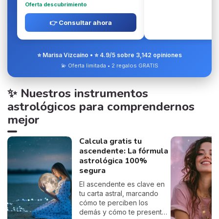
Oferta descubrimiento
👉 Consultar ahora
⭐ Marisa Vizcaíno • ⭐ 4.9/5 sobre 3,142 opiniones
💫 Oferta limitada • 2 regalos GRATIS
✨ Nuestros instrumentos
astrológicos para comprendernos
mejor
Calcula gratis tu
ascendente: La fórmula
astrológica 100%
segura
El ascendente es clave en
tu carta astral, marcando
cómo te perciben los
demás y cómo te presentas