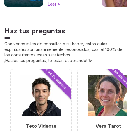
al mundo. Con nuestro
Leer
cálculo gratuito y preciso,
podrás descubrir tu
ascendente y explorar su
influencia en tu signo
Haz tus preguntas
zodiacal y en cómo te
relacionas con los demás.
Sumérgete en este
Con varios miles de consultas a su haber, estos guías
fascinante aspecto de la
espirituales son unánimemente reconocidos, casi el 100% de
astrología y empieza a ver
los consultantes están satisfechos.
tu horóscopo desde una
¡Hazles tus preguntas, te están esperando! 💫
perspectiva renovada.
⭐ 99.6% acier
⭐ 99.1% aciertos
Teto Vidente
Vera Tarot