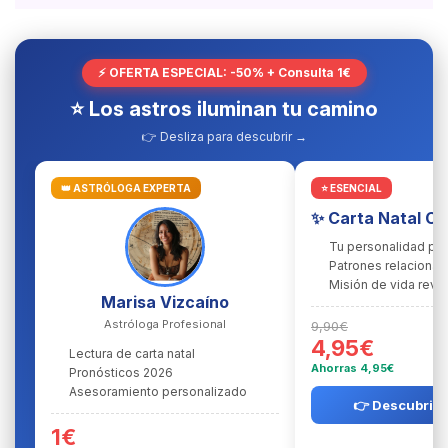
⚡ OFERTA ESPECIAL: -50% + Consulta 1€
⭐ Los astros iluminan tu camino
👉 Desliza para descubrir →
👑 ASTRÓLOGA EXPERTA
⭐ ESENCIAL
✨ Carta Natal C
Tu personalidad pr
Patrones relacional
Misión de vida reve
Marisa Vizcaíno
Astróloga Profesional
9,90€
4,95€
Lectura de carta natal
Ahorras 4,95€
Pronósticos 2026
Asesoramiento personalizado
👉 Descubrir l
1€