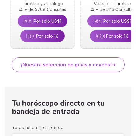
Tarotista y astrólogo
Vidente - Tarotista
🔮 + de 5708 Consultas
🔮 + de 5115 Consultas
🇲🇽 Por solo US$1
🇲🇽 Por solo US$1
🇪🇸 Por solo 1€
🇪🇸 Por solo 1€
¡Nuestra selección de guías y coachs!
Tu horóscopo directo en tu
bandeja de entrada
TU CORREO ELECTRÓNICO