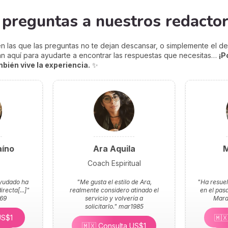
s preguntas a nuestros redacto
 las que las preguntas no te dejan descansar, o simplemente el d
án aquí para ayudarte a encontrar las respuestas que necesitas…
¡P
bién vive la experiencia.
✨
aíno
Ara Aquila
M
Coach Espiritual
ayudado ha
"Me gusta el estilo de Ara,
"Ha resuel
recta[...]"
realmente considero atinado el
en el pasa
69
servicio y volvería a
Marav
solicitarlo."
mar1985
 US$1
🇲
🇲🇽 Consulta US$1