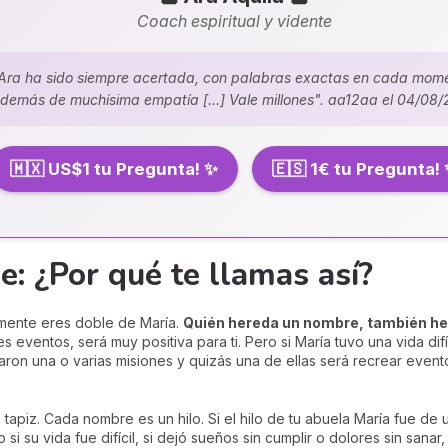
Coach espiritual y vidente
Ara ha sido siempre acertada, con palabras exactas en cada mom
demás de muchísima empatía [...] Vale millones". aa12aa el 04/08
🇲🇽 US$1 tu Pregunta! ✨
🇪🇸 1€ tu Pregunta!
e: ¿Por qué te llamas así?
amente eres doble de María.
Quién hereda un nombre, también her
 eventos, será muy positiva para ti. Pero si María tuvo una vida difícil
ron una o varias misiones y quizás una de ellas será recrear evento
apiz. Cada nombre es un hilo. Si el hilo de tu abuela María fue de un
 si su vida fue difícil, si dejó sueños sin cumplir o dolores sin sana