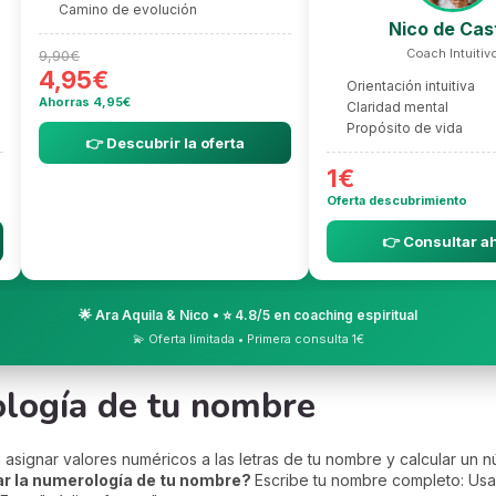
Camino de evolución
Nico de Cas
Coach Intuitiv
9,90€
4,95€
Orientación intuitiva
Ahorras 4,95€
Claridad mental
Propósito de vida
👉 Descubrir la oferta
1€
Oferta descubrimiento
👉 Consultar a
🌟 Ara Aquila & Nico • ⭐ 4.8/5 en coaching espiritual
💫 Oferta limitada • Primera consulta 1€
ología de tu nombre
signar valores numéricos a las letras de tu nombre y calcular un 
r la numerología de tu nombre?
Escribe tu nombre completo: Usa