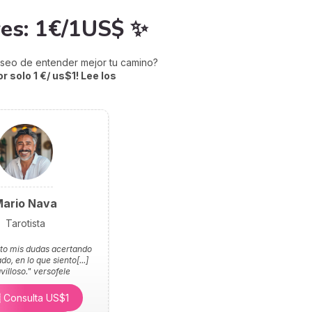
res: 1€/1US$ ✨
eseo de entender mejor tu camino?
or solo 1 €/ us$1! Lee los
ario Nava
Tarotista
to mis dudas acertando
do, en lo que siento[...]
illoso."
versofele
 Consulta US$1