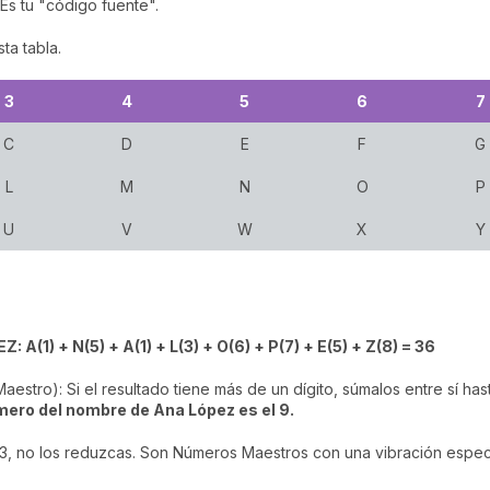
 Es tu "código fuente".
ta tabla.
3
4
5
6
7
C
D
E
F
G
L
M
N
O
P
U
V
W
X
Y
 A(1) + N(5) + A(1) + L(3) + O(6) + P(7) + E(5) + Z(8) = 36
aestro): Si el resultado tiene más de un dígito, súmalos entre sí h
mero del nombre de Ana López es el 9.
o 33, no los reduzcas. Son Números Maestros con una vibración espec