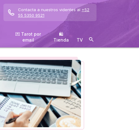
Contacta a nuestros videntes al
+52
55 5350 9521
💌 Tarot por
🛍
email
️Tienda
TV