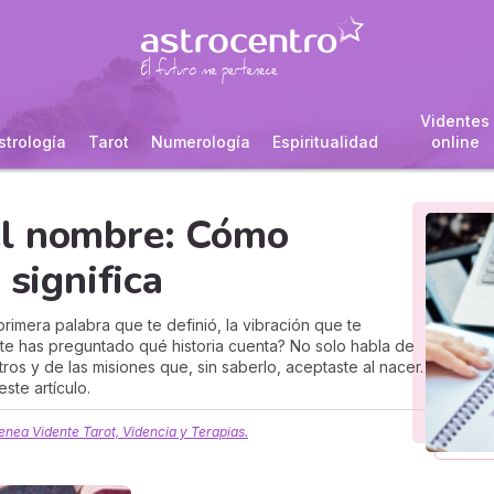
Videntes
strología
Tarot
Numerología
Espiritualidad
online
el nombre: Cómo
 significa
rimera palabra que te definió, la vibración que te
te has preguntado qué historia cuenta? No solo habla de
stros y de las misiones que, sin saberlo, aceptaste al nacer.
ste artículo.
enea Vidente Tarot, Videncia y Terapias.