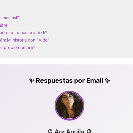
llamas así?
mbre
qué dice tu número de ti?
n: Mi historia con "Vida"
u propio nombre?
✨ Respuestas por Email ✨
🔮 Ara Aquila 🔮