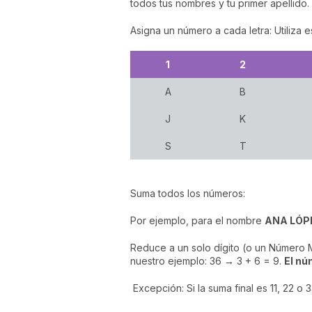
todos tus nombres y tu primer apellido.
Asigna un número a cada letra: Utiliza es
1
2
A
B
J
K
S
T
Suma todos los números:
Por ejemplo, para el nombre
ANA LÓPEZ:
Reduce a un solo dígito (o un Número M
nuestro ejemplo: 36 → 3 + 6 = 9.
El nú
Excepción: Si la suma final es 11, 22 