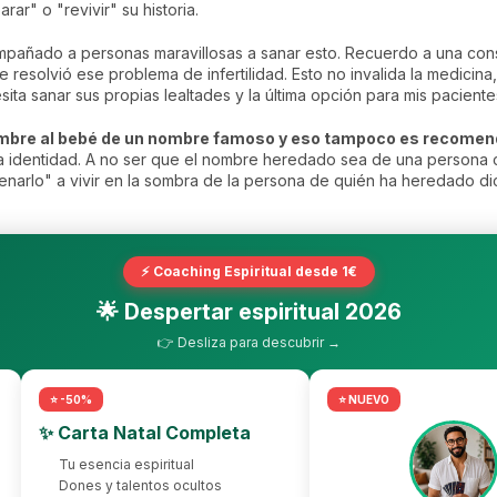
ar" o "revivir" su historia.
añado a personas maravillosas a sanar esto. Recuerdo a una consu
 resolvió ese problema de infertilidad. Esto no invalida la medicina
sita sanar sus propias lealtades y la última opción para mis paciente
ombre al bebé de un nombre famoso y eso tampoco es recomen
na identidad. A no ser que el nombre heredado sea de una persona 
enarlo" a vivir en la sombra de la persona de quién ha heredado d
⚡ Coaching Espiritual desde 1€
🌟 Despertar espiritual 2026
👉 Desliza para descubrir →
⭐ -50%
⭐ NUEVO
✨ Carta Natal Completa
Tu esencia espiritual
Dones y talentos ocultos