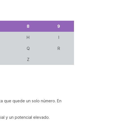
8
9
H
I
Q
R
Z
asta que quede un solo número. En
ial y un potencial elevado.