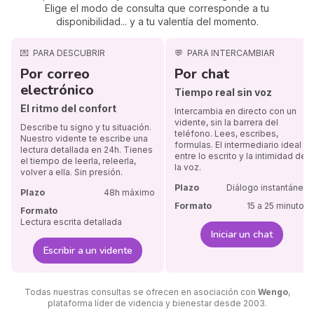
Elige el modo de consulta que corresponde a tu
disponibilidad... y a tu valentía del momento.
💌
PARA DESCUBRIR
💬
PARA INTERCAMBIAR
Por correo
Por chat
electrónico
Tiempo real sin voz
El ritmo del confort
Intercambia en directo con un
vidente, sin la barrera del
Describe tu signo y tu situación.
teléfono. Lees, escribes,
Nuestro vidente te escribe una
formulas. El intermediario ideal
lectura detallada en 24h. Tienes
entre lo escrito y la intimidad de
el tiempo de leerla, releerla,
la voz.
volver a ella. Sin presión.
Plazo
Diálogo instantáneo
Plazo
48h máximo
Formato
15 a 25 minutos
Formato
Lectura escrita detallada
Iniciar un chat
Escribir a un vidente
Todas nuestras consultas se ofrecen en asociación con
Wengo
,
plataforma líder de videncia y bienestar desde 2003.