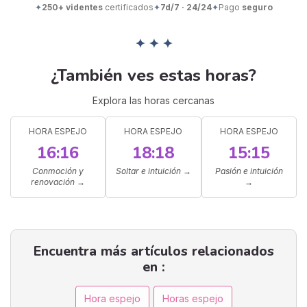
✦
250+ videntes
certificados
✦
7d/7 · 24/24
✦
Pago
seguro
✦ ✦ ✦
¿También ves estas horas?
Explora las horas cercanas
HORA ESPEJO
HORA ESPEJO
HORA ESPEJO
16:16
18:18
15:15
Conmoción y
Soltar e intuición
→
Pasión e intuición
renovación
→
→
Encuentra más artículos relacionados
en :
Hora espejo
Horas espejo