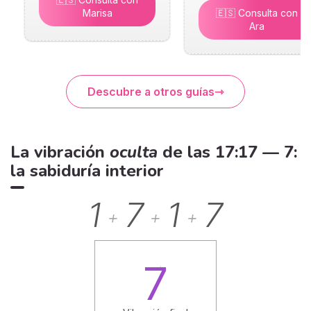
Marisa
🇪🇸 Consulta con
Ara
Descubre a otros guías
La vibración
oculta
de las 17:17 — 7:
la sabiduría interior
1
7
1
7
+
+
+
7