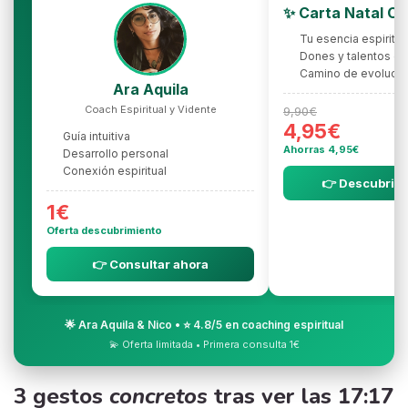
✨ Carta Natal C
Tu esencia espiritua
Dones y talentos oc
Camino de evolució
Ara Aquila
Coach Espiritual y Vidente
9,90€
4,95€
Guía intuitiva
Ahorras 4,95€
Desarrollo personal
Conexión espiritual
👉 Descubrir l
1€
Oferta descubrimiento
👉 Consultar ahora
🌟 Ara Aquila & Nico • ⭐ 4.8/5 en coaching espiritual
💫 Oferta limitada • Primera consulta 1€
3 gestos
concretos
tras ver las 17:17