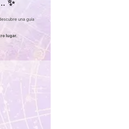
.. ✨
 descubre una guía
ro lugar.