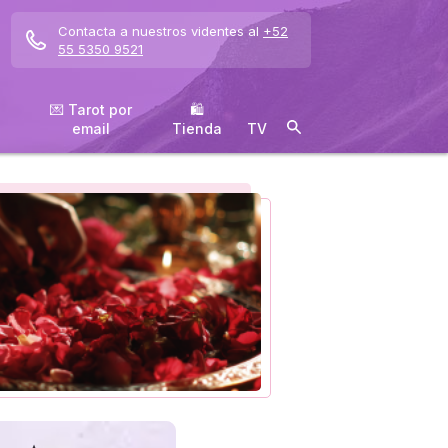
Contacta a nuestros videntes al
+52
55 5350 9521
💌 Tarot por
🛍
email
️Tienda
TV