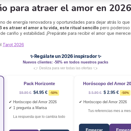
año para atraer el amor en 202
eno de energía renovadora y oportunidades para dejar atrás lo que 
 es atraer el amor a tu vida, este ritual sencillo
pero poderoso te
 de cariño y estabilidad. ¡Prepárate para recibir el amor que merece
el
Tarot 2026
✨ Regálate un 2026 inspirador ✨
Nuevos clientes: -50% en todos nuestros packs
👉 Desliza para ver todas las ofertas 👈
Pack Horizonte
Horóscopo del Amor 2
$4.95 €
$ 2.95 €
$9.90 €
-50%
$ 5.90 €
-50%
✔ Horóscopo del Amor 2026
✔ Horóscopo del Amor 2026
✔ 1 pregunta a Marisa
Tus referencias mes a mes
La respuesta que lo cambia todo
Empezar
Empeza