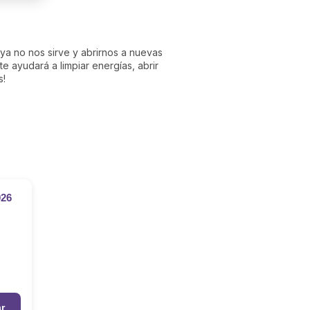
6
ya no nos sirve y abrirnos a nuevas
 ayudará a limpiar energías, abrir
s!
026
r