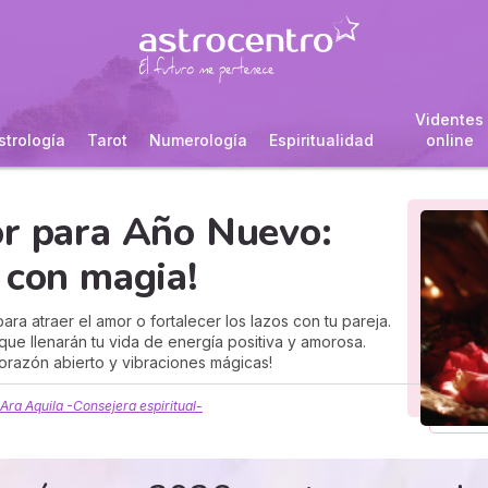
Videntes
strología
Tarot
Numerología
Espiritualidad
online
or para Año Nuevo:
 con magia!
a atraer el amor o fortalecer los lazos con tu pareja.
 que llenarán tu vida de energía positiva y amorosa.
corazón abierto y vibraciones mágicas!
Ara Aquila -Consejera espiritual-