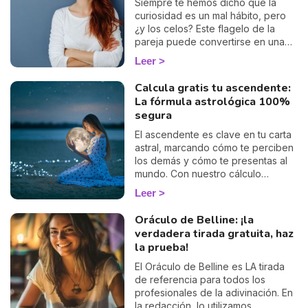
Siempre te hemos dicho que la
curiosidad es un mal hábito, pero
¿y los celos? Este flagelo de la
pareja puede convertirse en una
obsesión para algunos, mientras
Leer
que para otros, ni siquiera forma
parte de su vocabulario. ¿En qué
Calcula gratis tu ascendente:
bando estás? Aquí te dejamos
La fórmula astrológica 100%
nuestra clasificación.
segura
El ascendente es clave en tu carta
astral, marcando cómo te perciben
los demás y cómo te presentas al
mundo. Con nuestro cálculo
gratuito y preciso, podrás
Leer
descubrir tu ascendente y explorar
su influencia en tu signo zodiacal y
Oráculo de Belline: ¡la
en cómo te relacionas con los
verdadera tirada gratuita, haz
demás. Sumérgete en este
la prueba!
fascinante aspecto de la astrología
y empieza a ver tu horóscopo
El Oráculo de Belline es LA tirada
desde una perspectiva renovada.
de referencia para todos los
profesionales de la adivinación. En
la redacción, lo utilizamos