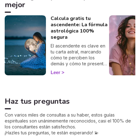
mejor
Calcula gratis tu
ascendente: La fórmula
astrológica 100%
segura
El ascendente es clave en
tu carta astral, marcando
cómo te perciben los
demás y cómo te presentas
al mundo. Con nuestro
Leer
cálculo gratuito y preciso,
podrás descubrir tu
ascendente y explorar su
influencia en tu signo
Haz tus preguntas
zodiacal y en cómo te
relacionas con los demás.
Sumérgete en este
Con varios miles de consultas a su haber, estos guías
fascinante aspecto de la
espirituales son unánimemente reconocidos, casi el 100% de
astrología y empieza a ver
los consultantes están satisfechos.
tu horóscopo desde una
¡Hazles tus preguntas, te están esperando! 💫
perspectiva renovada.