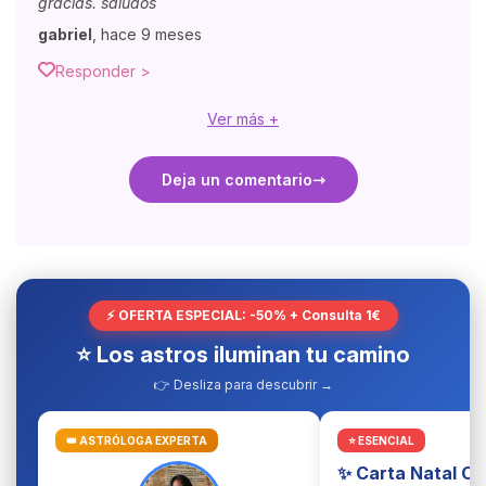
gracias. saludos
gabriel
,
hace 9 meses
Responder >
Ver más +
Deja un comentario
⚡ OFERTA ESPECIAL: -50% + Consulta 1€
⭐ Los astros iluminan tu camino
👉 Desliza para descubrir →
👑 ASTRÓLOGA EXPERTA
⭐ ESENCIAL
✨ Carta Natal C