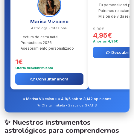
Tu personalidad pr
Patrones relacional
Misión de vida reve
Marisa Vizcaíno
Astróloga Profesional
9,90€
4,95€
Lectura de carta natal
Ahorras 4,95€
Pronósticos 2026
Asesoramiento personalizado
👉 Descubrir l
1€
Oferta descubrimiento
👉 Consultar ahora
⭐ Marisa Vizcaíno • ⭐ 4.9/5 sobre 3,142 opiniones
💫 Oferta limitada • 2 regalos GRATIS
✨ Nuestros instrumentos
astrológicos para comprendernos