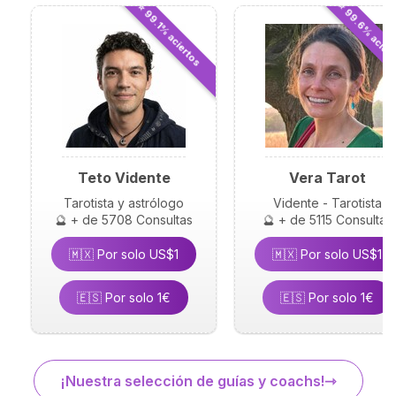
⭐ 99.6% acier
⭐ 99.1% aciertos
Teto Vidente
Vera Tarot
Tarotista y astrólogo
Vidente - Tarotista
🔮 + de 5708 Consultas
🔮 + de 5115 Consultas
🇲🇽 Por solo US$1
🇲🇽 Por solo US$1
🇪🇸 Por solo 1€
🇪🇸 Por solo 1€
¡Nuestra selección de guías y coachs!