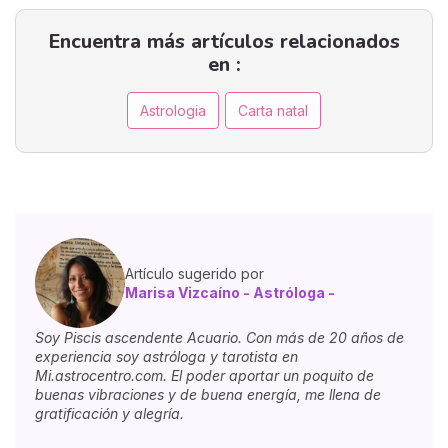
elegir. En este artículo, comparte su
mirada única sobre el símbolo, la
Encuentra más artículos relacionados
sombra y la pregunta que se
esconde detrás de la pregunta.
en :
Astrologia
Carta natal
Artículo sugerido por
Marisa Vizcaíno - Astróloga -
Soy Piscis ascendente Acuario. Con más de 20 años de
experiencia soy astróloga y tarotista en
Mi.astrocentro.com. El poder aportar un poquito de
buenas vibraciones y de buena energía, me llena de
gratificación y alegría.