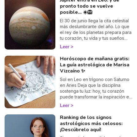
Júpiter entra en Leo: y de
honestidad y sin dogmas, dónde
pronto todo se vuelve
termina el tarot y dónde empieza el
posible... ☀️🦁
espiritismo. Una lectura
imprescindible para quienes
El 30 de junio llega la cita celestial
buscan respuestas espirituales con
más deslumbrante del año. Lo que
los pies en la tierra.
el rey de los planetas prepara para
tu corazón, tu vida y tus sueños
más locos.
Leer
Horóscopo de mañana gratis:
La guía astrológica de Marisa
Vizcaíno ✨
Sol en Leo en trígono con Saturno
en Aries Deja que la disciplina
sostenga tu luz: hoy, tu corazón
puede transformar la inspiración en
un camino espiritual firme y
Leer
valiente.
Ranking de los signos
astrológicos más celosos:
¡Descúbrelo aquí!