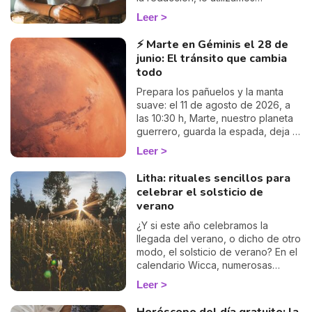
regularmente a título privado... y
Leer
nunca nos cansamos de él. ¿Por
qué? Porque su precisión es
⚡ Marte en Géminis el 28 de
simplemente asombrosa. ¿Estás
junio: El tránsito que cambia
atravesando un período de duda?
todo
¿Una pregunta te obsesiona día y
noche? ¿Sientes que algo está
Prepara los pañuelos y la manta
sucediendo en tu vida, pero no
suave: el 11 de agosto de 2026, a
logras ponerle palabras? El Oráculo
las 10:30 h, Marte, nuestro planeta
de Belline te responderá, sin
guerrero, guarda la espada, deja la
rodeos, sin halagos, con una
agitación mental de Géminis y se
Leer
exactitud a veces desconcertante.
acurruca en el signo tierno y lunar
Amor que tambalea, carrera en un
de Cáncer hasta el 27 de
Litha: rituales sencillos para
punto de inflexión, decisiones que
septiembre aproximadamente.
celebrar el solsticio de
te mantienen despierto por la
Muchos astrólogos desprecian
verano
noche... esta tirada completa es tu
este tránsito por considerarlo
mejor aliado para finalmente ver
«débil»… pero yo voy a mostrarte
¿Y si este año celebramos la
claro, realmente claro.
por qué quizá sea uno de los más
llegada del verano, o dicho de otro
profundamente humanos del año.
modo, el solsticio de verano? En el
Sígueme: tu corazón lo va a
calendario Wicca, numerosas
entender. 💛
festividades marcan el ritmo del
Leer
año y a menudo son la ocasión
para celebrar los cambios de