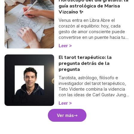
Horóscopo del día gratuito: la
estación, la naturaleza y sus
guía astrológica de Marisa
transformaciones. El sabbat de
Vizcaíno ✨
Litha, en la tradición Wicca, es la
oportunidad perfecta para honrar
Venus entra en Libra Abre el
al sol y la temporada estival con
corazón al equilibrio: hoy, cada
algunos rituales que combinan
gesto de amor consciente puede
tanto el bienestar como la
convertirse en un puente hacia tu
espiritualidad.
paz interior.
Leer
El tarot terapéutico: la
pregunta detrás de la
pregunta
Tarotista, astrólogo, filósofo e
investigador del tarot terapéutico,
Teto Vidente combina la videncia
con las ideas de Carl Gustav Jung
para transformar cada consulta en
Leer
una investigación compartida. Su
enfoque no busca predecir un
Ver más
destino cerrado, sino ayudarte a
reconocer los patrones que se
repiten y a recuperar tu libertad de