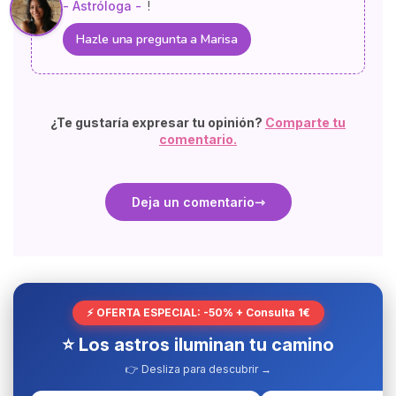
- Astróloga -
!
Hazle una pregunta a Marisa
¿Te gustaría expresar tu opinión?
Comparte tu
comentario.
Deja un comentario
⚡ OFERTA ESPECIAL: -50% + Consulta 1€
⭐ Los astros iluminan tu camino
👉 Desliza para descubrir →