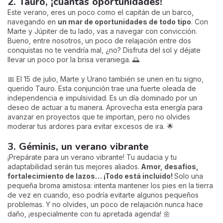
2. Tauro, ¡cuántas oportunidades!
Este verano, eres un poco como el capitán de un barco,
navegando en
un mar de oportunidades de todo tipo
. Con
Marte y Júpiter de tu lado, vas a navegar con convicción.
Bueno, entre nosotros, un poco de relajación entre dos
conquistas no te vendría mal, ¿no? Disfruta del sol y déjate
llevar un poco por la brisa veraniega. 🌅
📅 El 15 de julio, Marte y Urano también se unen en tu signo,
querido Tauro. Esta conjunción trae una fuerte oleada de
independencia e impulsividad. Es un día dominado por un
deseo de actuar a tu manera. Aprovecha esta energía para
avanzar en proyectos que te importan, pero no olvides
moderar tus ardores para evitar excesos de ira. 🌟
3. Géminis, un verano vibrante
¡Prepárate para un verano vibrante! Tu audacia y tu
adaptabilidad serán tus mejores aliados.
Amor, desafíos,
fortalecimiento de lazos… ¡Todo está incluido!
Solo una
pequeña broma amistosa: intenta mantener los pies en la tierra
de vez en cuando, eso podría evitarte algunos pequeños
problemas. Y no olvides, un poco de relajación nunca hace
daño, ¡especialmente con tu apretada agenda! 🌼