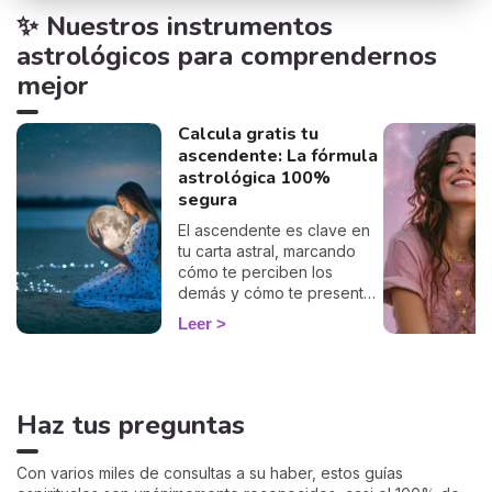
✨ Nuestros instrumentos
astrológicos para comprendernos
mejor
Calcula gratis tu
ascendente: La fórmula
astrológica 100%
segura
El ascendente es clave en
tu carta astral, marcando
cómo te perciben los
demás y cómo te presentas
al mundo. Con nuestro
Leer
cálculo gratuito y preciso,
podrás descubrir tu
ascendente y explorar su
influencia en tu signo
Haz tus preguntas
zodiacal y en cómo te
relacionas con los demás.
Sumérgete en este
Con varios miles de consultas a su haber, estos guías
fascinante aspecto de la