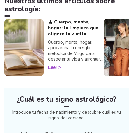
Nuestros últimos artículos sobre
astrología:
🧹 Cuerpo, mente,
hogar: la limpieza que
aligera tu vuelta
Cuerpo, mente, hogar:
aprovecha la energía
metódica de Virgo para
despejar tu vida y afrontar
la vuelta de 2026 con
Leer
ligereza. La guía de Marisa.
¿Cuál es tu signo astrológico?
Introduce tu fecha de nacimiento y descubre cuál es tu
signo del zodiaco.
DIA
MES
AÑO