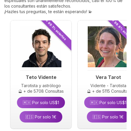
espirituales son unánimemente reconocidos, casi el 100% de
astrología y empieza a ver
los consultantes están satisfechos.
tu horóscopo desde una
¡Hazles tus preguntas, te están esperando! 💫
perspectiva renovada.
⭐ 99.6% acier
⭐ 99.1% aciertos
Teto Vidente
Vera Tarot
Tarotista y astrólogo
Vidente - Tarotista
🔮 + de 5708 Consultas
🔮 + de 5115 Consultas
🇲🇽 Por solo US$1
🇲🇽 Por solo US$1
🇪🇸 Por solo 1€
🇪🇸 Por solo 1€