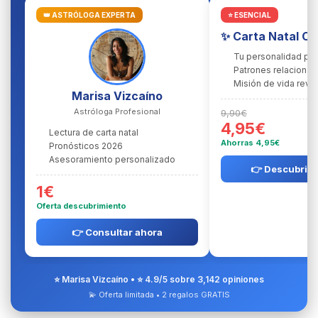
👑 ASTRÓLOGA EXPERTA
⭐ ESENCIAL
✨ Carta Natal C
Tu personalidad pr
Patrones relacional
Misión de vida reve
Marisa Vizcaíno
Astróloga Profesional
9,90€
4,95€
Lectura de carta natal
Ahorras 4,95€
Pronósticos 2026
Asesoramiento personalizado
👉 Descubrir l
1€
Oferta descubrimiento
👉 Consultar ahora
⭐ Marisa Vizcaíno • ⭐ 4.9/5 sobre 3,142 opiniones
💫 Oferta limitada • 2 regalos GRATIS