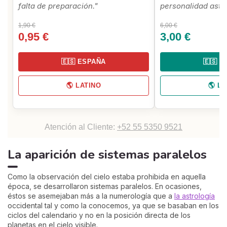
falta de preparación."
personalidad astro
1,90 €
6,00 €
0,95 €
3,00 €
🇪🇸 ESPAÑA
🇪🇸 
🌎 LATINO
🌎 L
Atención al Cliente:
+52 55 5350 9521
La aparición de sistemas paralelos
Como la observación del cielo estaba prohibida en aquella
época, se desarrollaron sistemas paralelos. En ocasiones,
éstos se asemejaban más a la numerología que a
la astrología
occidental tal y como la conocemos, ya que se basaban en los
ciclos del calendario y no en la posición directa de los
planetas en el cielo visible.