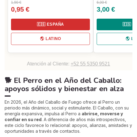
1,90 €
6,00 €
0,95 €
3,00 €
🇪🇸 ESPAÑA
🇪🇸 
🌎 LATINO
🌎 L
Atención al Cliente:
+52 55 5350 9521
🐕 El Perro en el Año del Caballo:
apoyos sólidos y bienestar en alza
En 2026, el Año del Caballo de Fuego ofrece al Perro un
periodo más dinámico, social y estimulante. El Caballo, con su
energía expansiva, impulsa al Perro a
abrirse, moverse y
confiar en su red
. A diferencia de años más introspectivos,
este ciclo favorece lo relacional: apoyos, alianzas, amistades y
oportunidades a través de contactos.