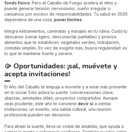
fondo físico.
Pero el Caballo de Fuego acelera el ritmo y
puede generar tensión: nerviosismo, sueño irregular o
cansancio por exceso de responsabilidades. Tu salud en 2026
dependerá de una cosa:
poner límites
.
Integra estiramientos, caminatas y masajes en tu rutina. Cuida tu
descanso (cenar ligero, desconectar pantallas) y prioriza
alimentos que te estabilicen: vegetales verdes, hidratación,
comidas simples. En vez de exigirte más, busca regularidad: es
lo que te mantiene fuerte y sereno.
🥠 Oportunidades: ¡sal, muévete y
acepta invitaciones!
El Año del Caballo te empuja a moverte y a estar más presente
en lo social. Esto activa tu suerte: conversaciones clave,
alianzas, amistades útiles, proyectos compartidos. Aunque
seas prudente, este año te conviene
decir sí
a ciertas
invitaciones: un evento, una salida cultural, una reunión
profesional pueden ser decisivos.
Para atraer la suerte, lleva un cristal de amatista, que ayuda a
calmar la mente y reforzar la confianza. También puedes optar