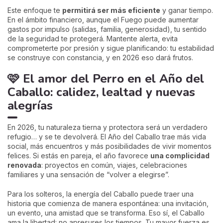
Este enfoque te
permitirá ser más eficiente
y ganar tiempo.
En el ámbito financiero, aunque el Fuego puede aumentar
gastos por impulso (salidas, familia, generosidad), tu sentido
de la seguridad te protegerá. Mantente alerta, evita
comprometerte por presión y sigue planificando: tu estabilidad
se construye con constancia, y en 2026 eso dará frutos.
🩷
El amor del Perro en el Año del
Caballo: calidez, lealtad y nuevas
alegrías
En 2026, tu naturaleza tierna y protectora será un verdadero
refugio… y se te devolverá. El Año del Caballo trae más vida
social, más encuentros y más posibilidades de vivir momentos
felices. Si estás en pareja, el año favorece
una complicidad
renovada
: proyectos en común, viajes, celebraciones
familiares y una sensación de “volver a elegirse”.
Para los solteros, la energía del Caballo puede traer una
historia que comienza de manera espontánea: una invitación,
un evento, una amistad que se transforma. Eso sí, el Caballo
ama la libertad: no apresures los tiempos. Tu mayor fuerza es