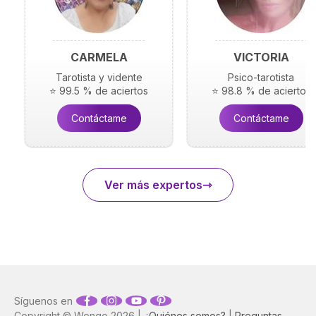
CARMELA
VICTORIA
Tarotista y vidente
Psico-tarotista
⭐ 99.5 % de aciertos
⭐ 98.8 % de aciertos
Contáctame
Contáctame
Ver más expertos
Síguenos en
Copyright © Wengo 2026 |
¿Quiénes somos?
|
Preguntas