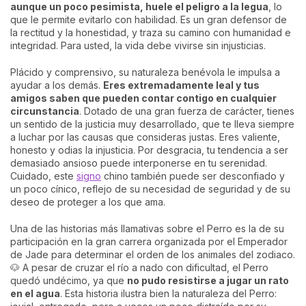
aunque un poco pesimista, huele el peligro a la legua
, lo
que le permite evitarlo con habilidad. Es un gran defensor de
la rectitud y la honestidad, y traza su camino con humanidad e
integridad. Para usted, la vida debe vivirse sin injusticias.
Plácido y comprensivo, su naturaleza benévola le impulsa a
ayudar a los demás.
Eres extremadamente leal y tus
amigos saben que pueden contar contigo en cualquier
circunstancia
. Dotado de una gran fuerza de carácter, tienes
un sentido de la justicia muy desarrollado, que te lleva siempre
a luchar por las causas que consideras justas. Eres valiente,
honesto y odias la injusticia. Por desgracia, tu tendencia a ser
demasiado ansioso puede interponerse en tu serenidad.
Cuidado, este
signo
chino también puede ser desconfiado y
un poco cínico, reflejo de su necesidad de seguridad y de su
deseo de proteger a los que ama.
Una de las historias más llamativas sobre el Perro es la de su
participación en la gran carrera organizada por el Emperador
de Jade para determinar el orden de los animales del zodiaco.
🐶 A pesar de cruzar el río a nado con dificultad, el Perro
quedó undécimo, ya que
no pudo resistirse a jugar un rato
en el agua
. Esta historia ilustra bien la naturaleza del Perro: