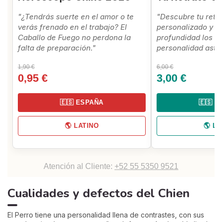
"¿Tendrás suerte en el amor o te
"Descubre tu retr
verás frenado en el trabajo? El
personalizado y c
Caballo de Fuego no perdona la
profundidad los se
falta de preparación."
personalidad astro
1,90 €
6,00 €
0,95 €
3,00 €
🇪🇸 ESPAÑA
🇪🇸 
🌎 LATINO
🌎 L
Atención al Cliente:
+52 55 5350 9521
Cualidades y defectos del Chien
El Perro tiene una personalidad llena de contrastes, con sus