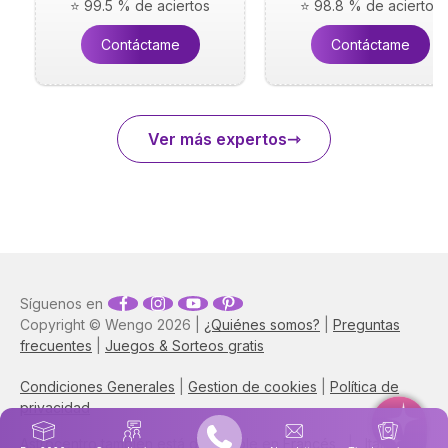
⭐ 99.5 % de aciertos
⭐ 98.8 % de aciertos
Contáctame
Contáctame
Ver más expertos
Síguenos en
Copyright © Wengo 2026 |
¿Quiénes somos?
|
Preguntas
frecuentes
|
Juegos & Sorteos gratis
Condiciones Generales
|
Gestion de cookies
|
Política de
privacidad
Astrocentro también está disponible en
Francés
|
Italiano
|