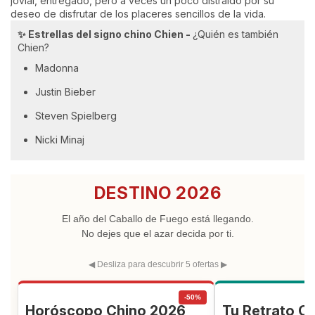
jovial, entregado, pero a veces un poco distraído por su
deseo de disfrutar de los placeres sencillos de la vida.
✨ Estrellas del signo chino Chien -
¿Quién es también
Chien?
Madonna
Justin Bieber
Steven Spielberg
Nicki Minaj
DESTINO 2026
El año del Caballo de Fuego está llegando.
No dejes que el azar decida por ti.
◀ Desliza para descubrir 5 ofertas ▶
-50%
Horóscopo Chino 2026
Tu Retrato C