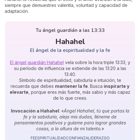
siempre que demuestres valentía, voluntad y capacidad de
adaptación.
Tu ángel guardián a las 13:33
Hahahel
El ángel de la espiritualidad y la fe
El ángel guardián Hahahel
vela sobre la hora triple 13:33, y
su período de influencia se extiende de las 13:20 a las
13:40.
Símbolo de espiritualidad, sabiduría e intuición, te
recuerda que debes
mantener la fe
. Busca
inspirarte y
elevarte
, porque eres más fuerte, más sabio y más capaz
de lo que crees.
Invocación a Hahahel
: «
Ángel Hahahel, tú que portas la
fe y la sabiduría, aleja mis dudas, lléneme de
pensamientos positivos y guíame para lograr grandes
cosas, a la altura de mi talento.
»
FE
ESPIRITUALIDAD
CONFIANZA
LIDERAZGO