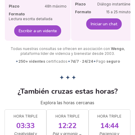
Plazo
Diálogo instantáneo
Plazo
48h máximo
Formato
15 a 25 minutos
Formato
Lectura escrita detallada
Iniciar un chat
Escribir a un vidente
Todas nuestras consultas se ofrecen en asociación con
Wengo
,
plataforma líder de videncia y bienestar desde 2003.
✦
250+ videntes
certificados
✦
7d/7 · 24/24
✦
Pago
seguro
✦ ✦ ✦
¿También cruzas estas horas?
Explora las horas cercanas
HORA TRIPLE
HORA TRIPLE
HORA TRIPLE
03:33
12:22
14:44
Creatividad y
Paz y armonía
→
Paciencia y