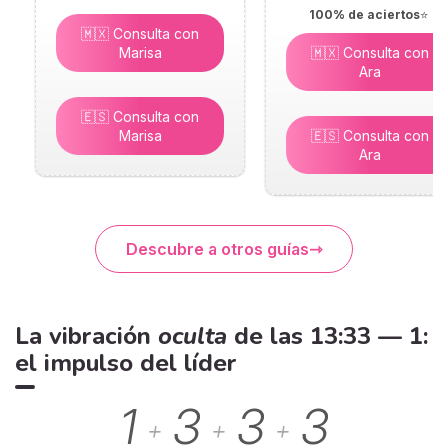
100% de aciertos
⭐
🇲🇽 Consulta con
Marisa
🇲🇽 Consulta con
Ara
🇪🇸 Consulta con
Marisa
🇪🇸 Consulta con
Ara
Descubre a otros guías
La vibración
oculta
de las 13:33 — 1:
el impulso del líder
1
3
3
3
+
+
+