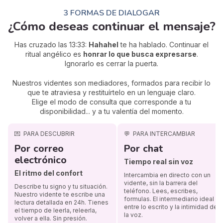
3 FORMAS DE DIALOGAR
¿Cómo deseas continuar el mensaje?
Has cruzado las 13:33:
Hahahel
te ha hablado. Continuar el
ritual angélico es
honrar lo que busca expresarse
.
Ignorarlo es cerrar la puerta.
Nuestros videntes son mediadores, formados para recibir lo
que te atraviesa y restituírtelo en un lenguaje claro.
Elige el modo de consulta que corresponde a tu
disponibilidad... y a tu valentía del momento.
💌
PARA DESCUBRIR
💬
PARA INTERCAMBIAR
Por correo
Por chat
electrónico
Tiempo real sin voz
El ritmo del confort
Intercambia en directo con un
vidente, sin la barrera del
Describe tu signo y tu situación.
teléfono. Lees, escribes,
Nuestro vidente te escribe una
formulas. El intermediario ideal
lectura detallada en 24h. Tienes
entre lo escrito y la intimidad de
el tiempo de leerla, releerla,
la voz.
volver a ella. Sin presión.