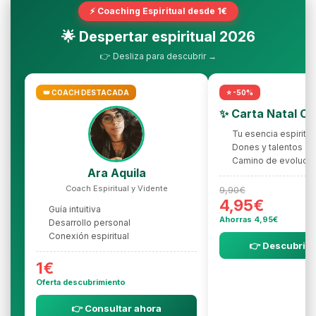
⚡ Coaching Espiritual desde 1€
🌟 Despertar espiritual 2026
👉 Desliza para descubrir →
👑 COACH DESTACADA
⭐ -50%
✨ Carta Natal C
Tu esencia espiritua
Dones y talentos oc
Camino de evolució
Ara Aquila
Coach Espiritual y Vidente
9,90€
4,95€
Guía intuitiva
Ahorras 4,95€
Desarrollo personal
Conexión espiritual
👉 Descubrir l
1€
Oferta descubrimiento
👉 Consultar ahora