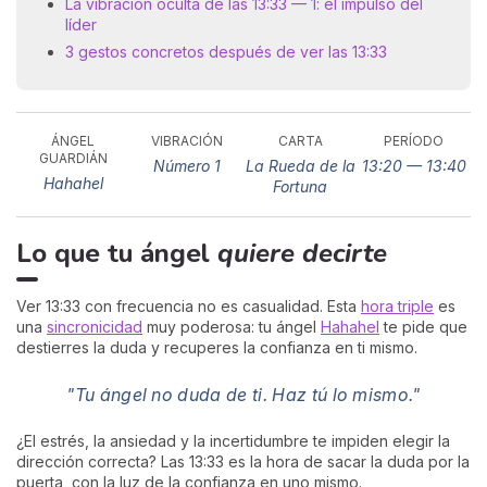
La vibración oculta de las 13:33 — 1: el impulso del
líder
3 gestos concretos después de ver las 13:33
ÁNGEL
VIBRACIÓN
CARTA
PERÍODO
GUARDIÁN
Número 1
La Rueda de la
13:20 — 13:40
Hahahel
Fortuna
Lo que tu ángel
quiere decirte
Ver 13:33 con frecuencia no es casualidad. Esta
hora triple
es
una
sincronicidad
muy poderosa: tu ángel
Hahahel
te pide que
destierres la duda y recuperes la confianza en ti mismo.
"Tu ángel no duda de ti. Haz tú lo mismo."
¿El estrés, la ansiedad y la incertidumbre te impiden elegir la
dirección correcta? Las 13:33 es la hora de sacar la duda por la
puerta, con la luz de la confianza en uno mismo.