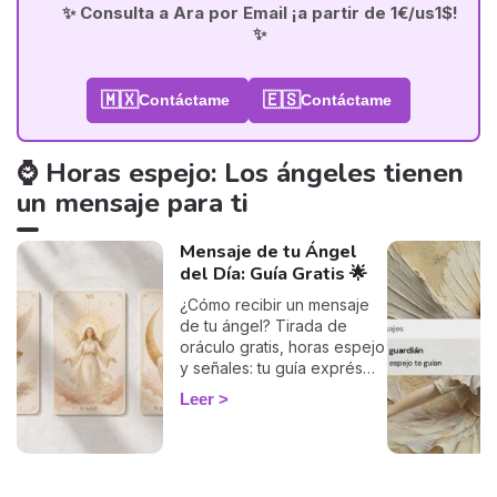
✨ Consulta a Ara por Email ¡a partir de 1€/us1$!
✨
🇲🇽
🇪🇸
Contáctame
Contáctame
⌚ Horas espejo: Los ángeles tienen
un mensaje para ti
Mensaje de tu Ángel
del Día: Guía Gratis 🌟
¿Cómo recibir un mensaje
de tu ángel? Tirada de
oráculo gratis, horas espejo
y señales: tu guía exprés
para descifrar el mensaje
Leer
de tus ángeles hoy.