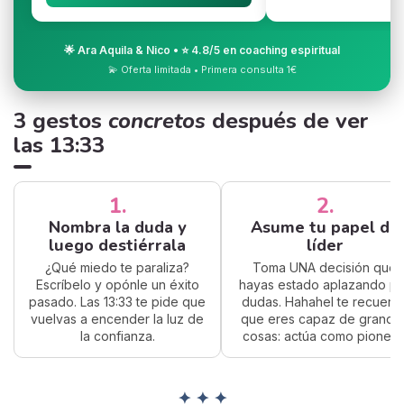
🌟 Ara Aquila & Nico • ⭐ 4.8/5 en coaching espiritual
💫 Oferta limitada • Primera consulta 1€
3 gestos
concretos
después de ver
las 13:33
1.
2.
Nombra la duda y
Asume tu papel de
luego destiérrala
líder
¿Qué miedo te paraliza?
Toma UNA decisión que
Escríbelo y opónle un éxito
hayas estado aplazando po
pasado. Las 13:33 te pide que
dudas. Hahahel te recuerd
vuelvas a encender la luz de
que eres capaz de grande
la confianza.
cosas: actúa como pionero
✦ ✦ ✦