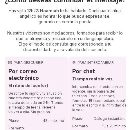
¿Cómo deseas continuar el mensaje?
Has visto 12h22:
Haamiah
te ha hablado. Continuar el ritual
angélico es
honrar lo que busca expresarse
.
Ignorarlo es cerrar la puerta.
Nuestros videntes son mediadores, formados para recibir lo
que te atraviesa y restituírtelo en un lenguaje claro.
Elige el modo de consulta que corresponde a tu
disponibilidad... y a tu valentía del momento.
💌
PARA DESCUBRIR
💬
PARA INTERCAMBIAR
Por correo
Por chat
electrónico
Tiempo real sin voz
El ritmo del confort
Intercambia en directo con un
vidente, sin la barrera del
Describe tu signo y tu situación.
teléfono. Lees, escribes,
Nuestro vidente te escribe una
formulas. El intermediario ideal
lectura detallada en 24h. Tienes
entre lo escrito y la intimidad de
el tiempo de leerla, releerla,
la voz.
volver a ella. Sin presión.
Plazo
Diálogo instantáneo
Plazo
48h máximo
Formato
15 a 25 minutos
Formato