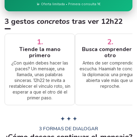
💫 Oferta limitada • Primera consulta 1€
3 gestos
concretos
tras ver 12h22
1.
2.
Tiende la mano
Busca comprender a
primero
otro
¿Con quién debes hacer las
Antes de ser comprendido
paces? Un mensaje, una
escucha. Haamiah te conce
llamada, unas palabras
la diplomacia: una pregunt
sinceras. 12h22 te invita a
abierta vale más que un
restablecer el vínculo roto, sin
reproche.
esperar a que el otro dé el
primer paso.
✦ ✦ ✦
3 FORMAS DE DIALOGAR