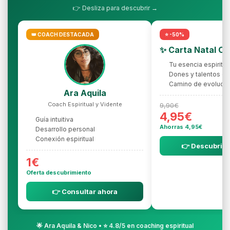
👉 Desliza para descubrir →
👑 COACH DESTACADA
⭐ -50%
✨ Carta Natal C
Tu esencia espiritua
Dones y talentos oc
Camino de evolució
Ara Aquila
Coach Espiritual y Vidente
9,90€
4,95€
Guía intuitiva
Ahorras 4,95€
Desarrollo personal
Conexión espiritual
👉 Descubrir l
1€
Oferta descubrimiento
👉 Consultar ahora
🌟 Ara Aquila & Nico • ⭐ 4.8/5 en coaching espiritual