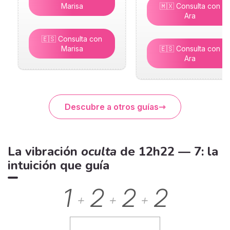
Marisa
🇲🇽 Consulta con
Ara
🇪🇸 Consulta con
Marisa
🇪🇸 Consulta con
Ara
Descubre a otros guías
La vibración
oculta
de 12h22 — 7: la
intuición que guía
1
2
2
2
+
+
+