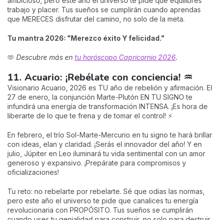
ambicioso, pero este año el universo te pide que equilibres
trabajo y placer. Tus sueños se cumplirán cuando aprendas
que MERECES disfrutar del camino, no solo de la meta.
Tu mantra 2026: "Merezco éxito Y felicidad."
🫶
Descubre más en
tu horóscopo Capricornio 2026
.
11. Acuario: ¡Rebélate con conciencia! ♒
Visionario Acuario, 2026 es TU año de rebelión y afirmación. El
27 de enero, la conjunción Marte-Plutón EN TU SIGNO te
infundirá una energía de transformación INTENSA. ¡Es hora de
liberarte de lo que te frena y de tomar el control! ⚡
En febrero, el trío Sol-Marte-Mercurio en tu signo te hará brillar
con ideas, elan y claridad. ¡Serás el innovador del año! Y en
julio, Júpiter en Leo iluminará tu vida sentimental con un amor
generoso y expansivo. ¡Prepárate para compromisos y
oficializaciones!
Tu reto: no rebelarte por rebelarte. Sé que odias las normas,
pero este año el universo te pide que canalices tu energía
revolucionaria con PROPÓSITO. Tus sueños se cumplirán
cuando uses tu genialidad para construir, no solo para destruir