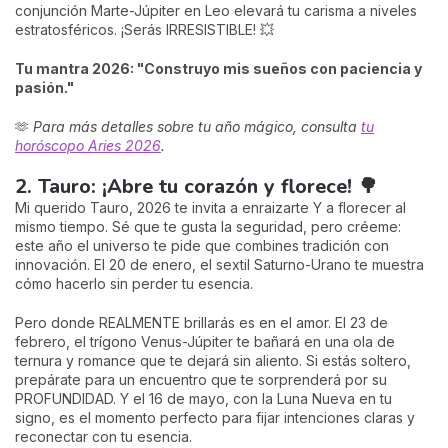
conjunción Marte-Júpiter en Leo elevará tu carisma a niveles
estratosféricos. ¡Serás IRRESISTIBLE! 💥
Tu mantra 2026: "Construyo mis sueños con paciencia y
pasión."
🫶
Para más detalles sobre tu año mágico, consulta
tu
horóscopo Aries 2026
.
2. Tauro: ¡Abre tu corazón y florece! 🌳
Mi querido Tauro, 2026 te invita a enraizarte Y a florecer al
mismo tiempo. Sé que te gusta la seguridad, pero créeme:
este año el universo te pide que combines tradición con
innovación. El 20 de enero, el sextil Saturno-Urano te muestra
cómo hacerlo sin perder tu esencia.
Pero donde REALMENTE brillarás es en el amor. El 23 de
febrero, el trígono Venus-Júpiter te bañará en una ola de
ternura y romance que te dejará sin aliento. Si estás soltero,
prepárate para un encuentro que te sorprenderá por su
PROFUNDIDAD. Y el 16 de mayo, con la Luna Nueva en tu
signo, es el momento perfecto para fijar intenciones claras y
reconectar con tu esencia.