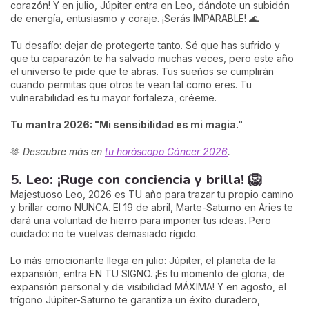
corazón! Y en julio, Júpiter entra en Leo, dándote un subidón
de energía, entusiasmo y coraje. ¡Serás IMPARABLE! 🌊
Tu desafío: dejar de protegerte tanto. Sé que has sufrido y
que tu caparazón te ha salvado muchas veces, pero este año
el universo te pide que te abras. Tus sueños se cumplirán
cuando permitas que otros te vean tal como eres. Tu
vulnerabilidad es tu mayor fortaleza, créeme.
Tu mantra 2026: "Mi sensibilidad es mi magia."
🫶
Descubre más en
tu horóscopo Cáncer 2026
.
5. Leo: ¡Ruge con conciencia y brilla! 🦁
Majestuoso Leo, 2026 es TU año para trazar tu propio camino
y brillar como NUNCA. El 19 de abril, Marte-Saturno en Aries te
dará una voluntad de hierro para imponer tus ideas. Pero
cuidado: no te vuelvas demasiado rígido.
Lo más emocionante llega en julio: Júpiter, el planeta de la
expansión, entra EN TU SIGNO. ¡Es tu momento de gloria, de
expansión personal y de visibilidad MÁXIMA! Y en agosto, el
trígono Júpiter-Saturno te garantiza un éxito duradero,