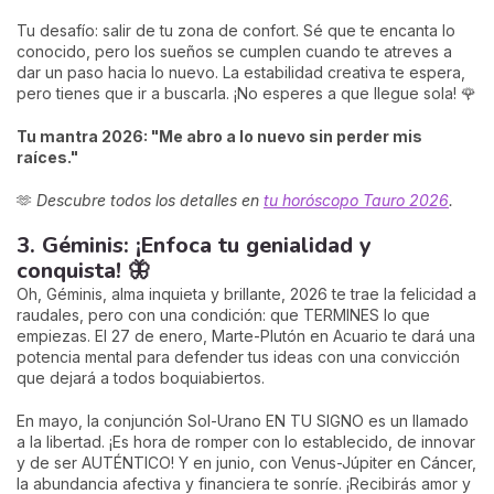
Tu desafío: salir de tu zona de confort. Sé que te encanta lo
conocido, pero los sueños se cumplen cuando te atreves a
dar un paso hacia lo nuevo. La estabilidad creativa te espera,
pero tienes que ir a buscarla. ¡No esperes a que llegue sola! 🌹
Tu mantra 2026: "Me abro a lo nuevo sin perder mis
raíces."
🫶
Descubre todos los detalles en
tu horóscopo Tauro 2026
.
3. Géminis: ¡Enfoca tu genialidad y
conquista! 🦋
Oh, Géminis, alma inquieta y brillante, 2026 te trae la felicidad a
raudales, pero con una condición: que TERMINES lo que
empiezas. El 27 de enero, Marte-Plutón en Acuario te dará una
potencia mental para defender tus ideas con una convicción
que dejará a todos boquiabiertos.
En mayo, la conjunción Sol-Urano EN TU SIGNO es un llamado
a la libertad. ¡Es hora de romper con lo establecido, de innovar
y de ser AUTÉNTICO! Y en junio, con Venus-Júpiter en Cáncer,
la abundancia afectiva y financiera te sonríe. ¡Recibirás amor y