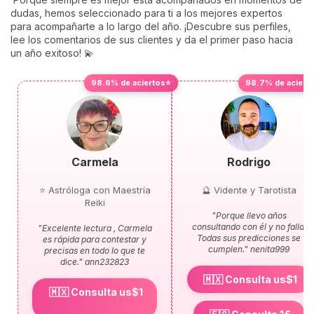
dudas, hemos seleccionado para ti a los mejores expertos
para acompañarte a lo largo del año. ¡Descubre sus perfiles,
lee los comentarios de sus clientes y da el primer paso hacia
un año exitoso! 💫
98.6% de aciertos⭐
98.7% de aciert
Carmela
Rodrigo
⭐ Astróloga con Maestría
🔮 Vidente y Tarotista
Reiki
"Porque llevo años
consultando con él y no falla.
"Excelente lectura , Carmela
Todas sus predicciones se
es rápida para contestar y
cumplen." nenita999
precisas en todo lo que te
dice." ann232823
🇲🇽 Consulta us$1
🇲🇽 Consulta us$1