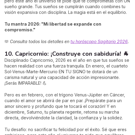
pero este año el universo te pide que te comprometas con UN
sueño grande. Tus sueños se cumplirán cuando combines tu
visión expansiva con disciplina. La magia está en el equilibrio.
Tu mantra 2026: "Mi libertad se expande con
compromiso."
🫶
Consulta todos los detalles en
tu horóscopo Sagitario 2026
.
10. Capricornio: ¡Construye con sabiduría! 🐐
Disciplinado Capricornio, 2026 es el año en que tus sueños se
hacen realidad con una fuerza tranquila. En enero, el cuarteto
Sol-Venus-Marte-Mercurio EN TU SIGNO te dotará de un
carisma natural y una capacidad de acción impresionante.
¡Serás IMPARABLE! 💪
Pero es en febrero, con el trígono Venus-Júpiter en Cáncer,
cuando el amor se abrirá de par en par. ¡Prepárate para un
amor sincero y profundo que te tocará el corazón! Y en
diciembre, Saturno, tu planeta regente, retoma su marcha
directa, devolviéndote la claridad, la confianza y la solidez.
Tu desafío: no sacrificar tu felicidad por el éxito. Sé que eres