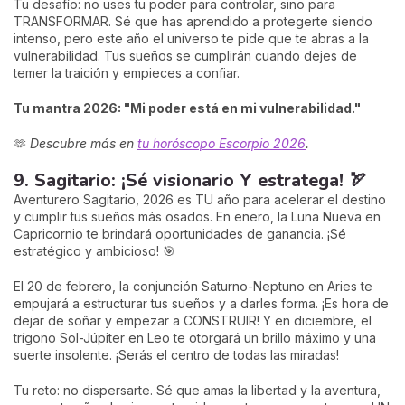
Tu desafío: no uses tu poder para controlar, sino para
TRANSFORMAR. Sé que has aprendido a protegerte siendo
intenso, pero este año el universo te pide que te abras a la
vulnerabilidad. Tus sueños se cumplirán cuando dejes de
temer la traición y empieces a confiar.
Tu mantra 2026: "Mi poder está en mi vulnerabilidad."
🫶
Descubre más en
tu horóscopo Escorpio 2026
.
9. Sagitario: ¡Sé visionario Y estratega! 🏹
Aventurero Sagitario, 2026 es TU año para acelerar el destino
y cumplir tus sueños más osados. En enero, la Luna Nueva en
Capricornio te brindará oportunidades de ganancia. ¡Sé
estratégico y ambicioso! 🎯
El 20 de febrero, la conjunción Saturno-Neptuno en Aries te
empujará a estructurar tus sueños y a darles forma. ¡Es hora de
dejar de soñar y empezar a CONSTRUIR! Y en diciembre, el
trígono Sol-Júpiter en Leo te otorgará un brillo máximo y una
suerte insolente. ¡Serás el centro de todas las miradas!
Tu reto: no dispersarte. Sé que amas la libertad y la aventura,