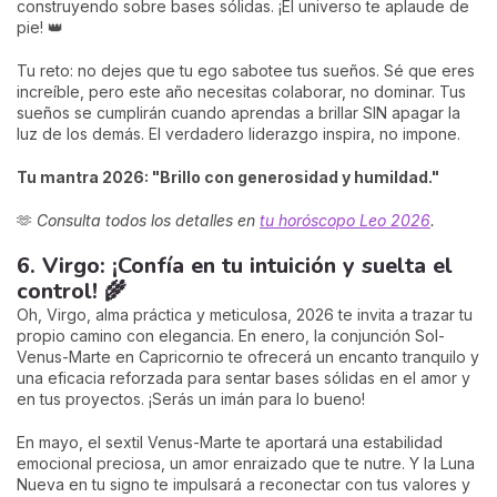
construyendo sobre bases sólidas. ¡El universo te aplaude de
pie! 👑
Tu reto: no dejes que tu ego sabotee tus sueños. Sé que eres
increíble, pero este año necesitas colaborar, no dominar. Tus
sueños se cumplirán cuando aprendas a brillar SIN apagar la
luz de los demás. El verdadero liderazgo inspira, no impone.
Tu mantra 2026: "Brillo con generosidad y humildad."
🫶
Consulta todos los detalles en
tu horóscopo Leo 2026
.
6. Virgo: ¡Confía en tu intuición y suelta el
control! 🌾
Oh, Virgo, alma práctica y meticulosa, 2026 te invita a trazar tu
propio camino con elegancia. En enero, la conjunción Sol-
Venus-Marte en Capricornio te ofrecerá un encanto tranquilo y
una eficacia reforzada para sentar bases sólidas en el amor y
en tus proyectos. ¡Serás un imán para lo bueno!
En mayo, el sextil Venus-Marte te aportará una estabilidad
emocional preciosa, un amor enraizado que te nutre. Y la Luna
Nueva en tu signo te impulsará a reconectar con tus valores y