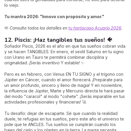
lo viejo.
Tu mantra 2026: "Innovo con propósito y amor."
🫶
Consulta todos los detalles en
tu horóscopo Acuario 2026
.
12. Piscis: ¡Haz tangibles tus sueños! 🐠
Soñador Piscis, 2026 es el año en que tus sueños cobran vida
y se hacen TANGIBLES. En enero, el sextil Saturno en tu signo
con Urano en Tauro te permitirá combinar disciplina y
originalidad. ¡Serás inventivo Y estable! ✨
Pero es en febrero, con Venus EN TU SIGNO y el trígono con
Júpiter en Cáncer, cuando el amor florecerá. ¡Prepárate para
un amor profundo, sincero y lleno de magia! Y en noviembre,
la influencia de Júpiter, Marte y Mercurio directa te hará pasar
del modo "caracol" al modo "cohete". ¡Serás imparable en tus
actividades profesionales y financieras! 🚀
Tu desafío: dejar de escaparte. Sé que cuando la realidad
duele, te refugias en tus sueños, pero este año el universo te
pide que te ANCLES. Tus sueños se cumplirán cuando los
bajes del cielo y los plantes en la tierra. La magia necesita