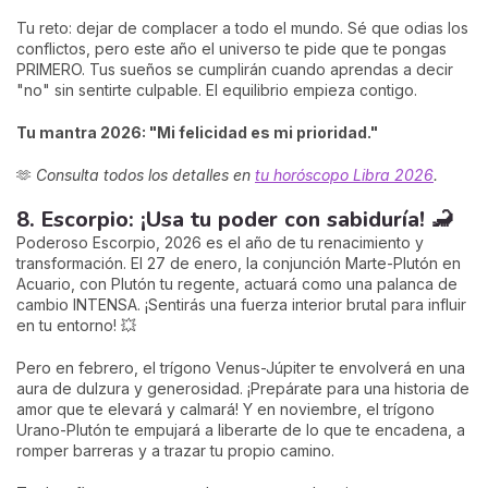
Tu reto: dejar de complacer a todo el mundo. Sé que odias los
conflictos, pero este año el universo te pide que te pongas
PRIMERO. Tus sueños se cumplirán cuando aprendas a decir
"no" sin sentirte culpable. El equilibrio empieza contigo.
Tu mantra 2026: "Mi felicidad es mi prioridad."
🫶
Consulta todos los detalles en
tu horóscopo Libra 2026
.
8. Escorpio: ¡Usa tu poder con sabiduría! 🦂
Poderoso Escorpio, 2026 es el año de tu renacimiento y
transformación. El 27 de enero, la conjunción Marte-Plutón en
Acuario, con Plutón tu regente, actuará como una palanca de
cambio INTENSA. ¡Sentirás una fuerza interior brutal para influir
en tu entorno! 💥
Pero en febrero, el trígono Venus-Júpiter te envolverá en una
aura de dulzura y generosidad. ¡Prepárate para una historia de
amor que te elevará y calmará! Y en noviembre, el trígono
Urano-Plutón te empujará a liberarte de lo que te encadena, a
romper barreras y a trazar tu propio camino.