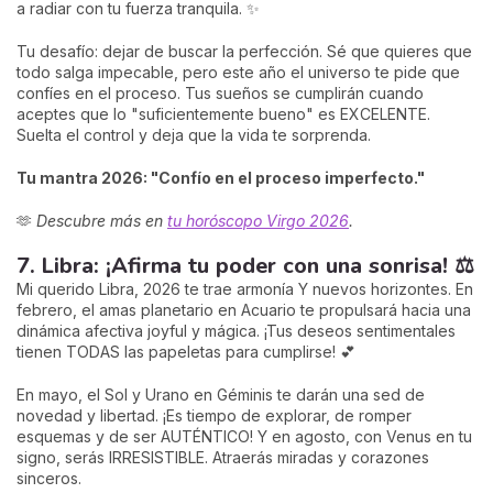
a radiar con tu fuerza tranquila. ✨
Tu desafío: dejar de buscar la perfección. Sé que quieres que
todo salga impecable, pero este año el universo te pide que
confíes en el proceso. Tus sueños se cumplirán cuando
aceptes que lo "suficientemente bueno" es EXCELENTE.
Suelta el control y deja que la vida te sorprenda.
Tu mantra 2026: "Confío en el proceso imperfecto."
🫶
Descubre más en
tu horóscopo Virgo 2026
.
7. Libra: ¡Afirma tu poder con una sonrisa! ⚖️
Mi querido Libra, 2026 te trae armonía Y nuevos horizontes. En
febrero, el amas planetario en Acuario te propulsará hacia una
dinámica afectiva joyful y mágica. ¡Tus deseos sentimentales
tienen TODAS las papeletas para cumplirse! 💕
En mayo, el Sol y Urano en Géminis te darán una sed de
novedad y libertad. ¡Es tiempo de explorar, de romper
esquemas y de ser AUTÉNTICO! Y en agosto, con Venus en tu
signo, serás IRRESISTIBLE. Atraerás miradas y corazones
sinceros.