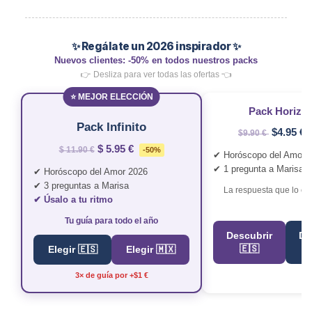
✨ Regálate un 2026 inspirador ✨
Nuevos clientes: -50% en todos nuestros packs
👉 Desliza para ver todas las ofertas 👈
⭐ MEJOR ELECCIÓN
Pack Horizo
Pack Infinito
$4.95 €
$9.90 €
$ 5.95 €
$ 11.90 €
-50%
✔ Horóscopo del Amor 
✔ 1 pregunta a Marisa
✔ Horóscopo del Amor 2026
✔ 3 preguntas a Marisa
La respuesta que lo ca
✔ Úsalo a tu ritmo
Tu guía para todo el año
Descubrir
De
🇪🇸
Elegir 🇪🇸
Elegir 🇲🇽
3× de guía por +$1 €