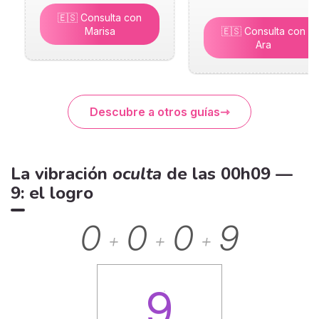
🇪🇸 Consulta con
Marisa
🇪🇸 Consulta con
Ara
Descubre a otros guías
La vibración
oculta
de las 00h09 —
9: el logro
0
0
0
9
+
+
+
9