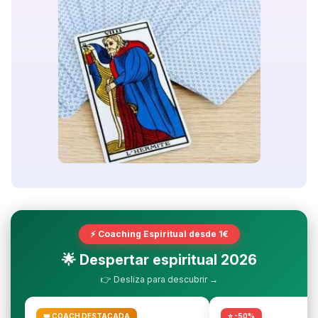
⚡ Coaching Espiritual desde 1€
🌟 Despertar espiritual 2026
👉 Desliza para descubrir →
👑 COACH DESTACADA
⭐ -50%