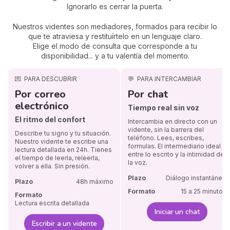
Ignorarlo es cerrar la puerta.
Nuestros videntes son mediadores, formados para recibir lo
que te atraviesa y restituírtelo en un lenguaje claro.
Elige el modo de consulta que corresponde a tu
disponibilidad... y a tu valentía del momento.
💌
PARA DESCUBRIR
💬
PARA INTERCAMBIAR
Por correo
Por chat
electrónico
Tiempo real sin voz
El ritmo del confort
Intercambia en directo con un
vidente, sin la barrera del
Describe tu signo y tu situación.
teléfono. Lees, escribes,
Nuestro vidente te escribe una
formulas. El intermediario ideal
lectura detallada en 24h. Tienes
entre lo escrito y la intimidad de
el tiempo de leerla, releerla,
la voz.
volver a ella. Sin presión.
Plazo
Diálogo instantáneo
Plazo
48h máximo
Formato
15 a 25 minutos
Formato
Lectura escrita detallada
Iniciar un chat
Escribir a un vidente