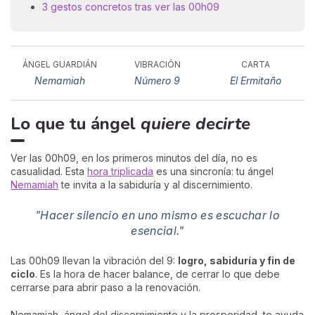
3 gestos concretos tras ver las 00h09
ÁNGEL GUARDIÁN
VIBRACIÓN
CARTA
Nemamiah
Número 9
El Ermitaño
Lo que tu ángel
quiere decirte
Ver las 00h09, en los primeros minutos del día, no es
casualidad. Esta
hora triplicada
es una sincronía: tu ángel
Nemamiah
te invita a la sabiduría y al discernimiento.
"Hacer silencio en uno mismo es escuchar lo
esencial."
Las 00h09 llevan la vibración del 9:
logro, sabiduría y fin de
ciclo
. Es la hora de hacer balance, de cerrar lo que debe
cerrarse para abrir paso a la renovación.
Nemamiah, ángel del discernimiento y la prosperidad, te ayuda