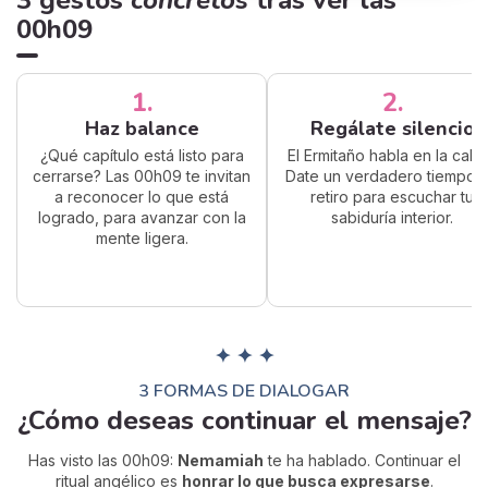
3 gestos
concretos
tras ver las
00h09
1.
2.
Haz balance
Regálate silencio
¿Qué capítulo está listo para
El Ermitaño habla en la calm
cerrarse? Las 00h09 te invitan
Date un verdadero tiempo 
a reconocer lo que está
retiro para escuchar tu
logrado, para avanzar con la
sabiduría interior.
mente ligera.
✦ ✦ ✦
3 FORMAS DE DIALOGAR
¿Cómo deseas continuar el mensaje?
Has visto las 00h09:
Nemamiah
te ha hablado. Continuar el
ritual angélico es
honrar lo que busca expresarse
.