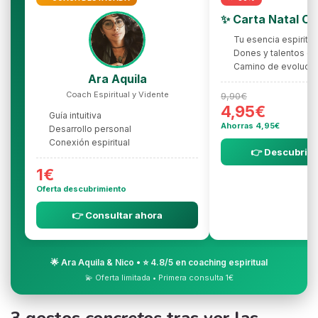
✨ Carta Natal C
Tu esencia espiritua
Dones y talentos oc
Camino de evolució
Ara Aquila
Coach Espiritual y Vidente
9,90€
4,95€
Guía intuitiva
Ahorras 4,95€
Desarrollo personal
Conexión espiritual
👉 Descubrir l
1€
Oferta descubrimiento
👉 Consultar ahora
🌟 Ara Aquila & Nico • ⭐ 4.8/5 en coaching espiritual
💫 Oferta limitada • Primera consulta 1€