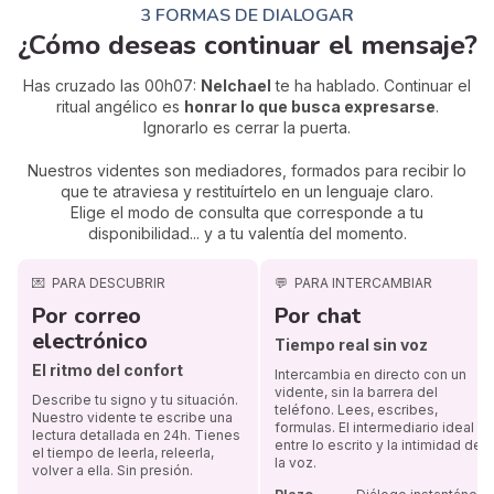
3 FORMAS DE DIALOGAR
¿Cómo deseas continuar el mensaje?
Has cruzado las 00h07:
Nelchael
te ha hablado. Continuar el
ritual angélico es
honrar lo que busca expresarse
.
Ignorarlo es cerrar la puerta.
Nuestros videntes son mediadores, formados para recibir lo
que te atraviesa y restituírtelo en un lenguaje claro.
Elige el modo de consulta que corresponde a tu
disponibilidad... y a tu valentía del momento.
💌
PARA DESCUBRIR
💬
PARA INTERCAMBIAR
Por correo
Por chat
electrónico
Tiempo real sin voz
El ritmo del confort
Intercambia en directo con un
vidente, sin la barrera del
Describe tu signo y tu situación.
teléfono. Lees, escribes,
Nuestro vidente te escribe una
formulas. El intermediario ideal
lectura detallada en 24h. Tienes
entre lo escrito y la intimidad de
el tiempo de leerla, releerla,
la voz.
volver a ella. Sin presión.