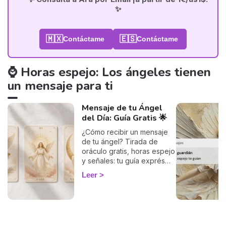
✨
🇲🇽
🇪🇸
Contáctame
Contáctame
⌚ Horas espejo: Los ángeles tienen
un mensaje para ti
Mensaje de tu Ángel
del Día: Guía Gratis 🌟
¿Cómo recibir un mensaje
de tu ángel? Tirada de
oráculo gratis, horas espejo
y señales: tu guía exprés
para descifrar el mensaje
Leer
de tus ángeles hoy.