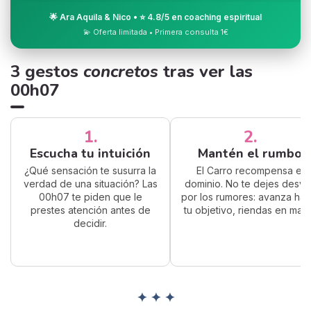
🌟 Ara Aquila & Nico • ⭐ 4.8/5 en coaching espiritual
💫 Oferta limitada • Primera consulta 1€
3 gestos
concretos
tras ver las
00h07
1.
2.
Escucha tu intuición
Mantén el rumbo
¿Qué sensación te susurra la
El Carro recompensa el
verdad de una situación? Las
dominio. No te dejes desvia
00h07 te piden que le
por los rumores: avanza hac
prestes atención antes de
tu objetivo, riendas en man
decidir.
✦ ✦ ✦