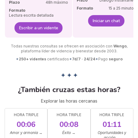
Plazo
Diálogo instantáneo
Plazo
48h máximo
Formato
15 a 25 minutos
Formato
Lectura escrita detallada
Iniciar un chat
Escribir a un vidente
Todas nuestras consultas se ofrecen en asociación con
Wengo
,
plataforma líder de videncia y bienestar desde 2003.
✦
250+ videntes
certificados
✦
7d/7 · 24/24
✦
Pago
seguro
✦ ✦ ✦
¿También cruzas estas horas?
Explorar las horas cercanas
HORA TRIPLE
HORA TRIPLE
HORA TRIPLE
00:06
00:08
01:11
Amor y armonía
→
Éxito
→
Oportunidades y
acción
→