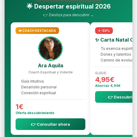
🌟 Despertar espiritual 2026
👉 Desliza para descubrir →
👑 COACH DESTACADA
⭐ -50%
✨ Carta Natal C
Tu esencia espiritua
Dones y talentos oc
Camino de evolució
Ara Aquila
Coach Espiritual y Vidente
9,90€
4,95€
Guía intuitiva
Ahorras 4,95€
Desarrollo personal
Conexión espiritual
👉 Descubrir l
1€
Oferta descubrimiento
👉 Consultar ahora