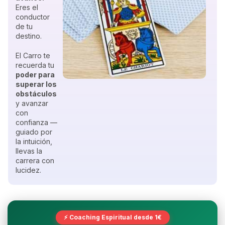
Eres el
conductor
de tu
destino.
El Carro te
recuerda tu
poder para
superar los
obstáculos
y avanzar
con
confianza —
guiado por
la intuición,
llevas la
carrera con
lucidez.
⚡ Coaching Espiritual desde 1€