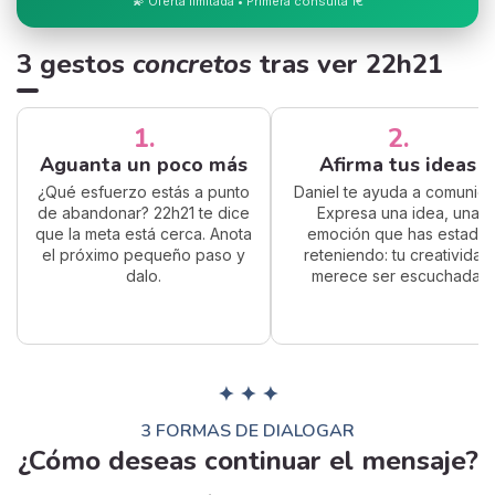
💫 Oferta limitada • Primera consulta 1€
3 gestos
concretos
tras ver 22h21
1.
2.
Aguanta un poco más
Afirma tus ideas
¿Qué esfuerzo estás a punto
Daniel te ayuda a comunicar
de abandonar? 22h21 te dice
Expresa una idea, una
que la meta está cerca. Anota
emoción que has estado
el próximo pequeño paso y
reteniendo: tu creatividad
dalo.
merece ser escuchada.
✦ ✦ ✦
3 FORMAS DE DIALOGAR
¿Cómo deseas continuar el mensaje?