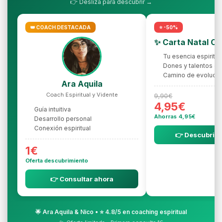
👉 Desliza para descubrir →
👑 COACH DESTACADA
⭐ -50%
✨ Carta Natal C
Tu esencia espiritua
Dones y talentos oc
Camino de evolució
Ara Aquila
Coach Espiritual y Vidente
9,90€
4,95€
Guía intuitiva
Ahorras 4,95€
Desarrollo personal
Conexión espiritual
👉 Descubrir l
1€
Oferta descubrimiento
👉 Consultar ahora
🌟 Ara Aquila & Nico • ⭐ 4.8/5 en coaching espiritual