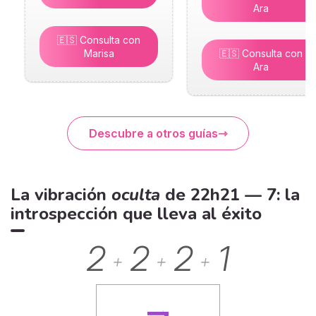
Ara
🇪🇸 Consulta con
Marisa
🇪🇸 Consulta con
Ara
Descubre a otros guías
La vibración
oculta
de 22h21 — 7: la
introspección que lleva al éxito
2
2
2
1
+
+
+