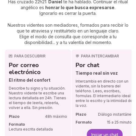
Has cruzado 22h21:
Daniel
te ha hablado. Continuar el ritual
angélico es
honrar lo que busca expresarse
.
Ignorarlo es cerrar la puerta.
Nuestros videntes son mediadores, formados para recibir lo
que te atraviesa y restituírtelo en un lenguaje claro.
Elige el modo de consulta que corresponde a tu
disponibilidad... y a tu valentía del momento.
💌
PARA DESCUBRIR
💬
PARA INTERCAMBIAR
Por correo
Por chat
electrónico
Tiempo real sin voz
El ritmo del confort
Intercambia en directo con un
vidente, sin la barrera del
Describe tu signo y tu situación.
teléfono. Lees, escribes,
Nuestro vidente te escribe una
formulas. El intermediario ideal
lectura detallada en 24h. Tienes
entre lo escrito y la intimidad de
el tiempo de leerla, releerla,
la voz.
volver a ella. Sin presión.
Plazo
Diálogo instantáneo
Plazo
48h máximo
Formato
15 a 25 minutos
Formato
Lectura escrita detallada
Iniciar un chat