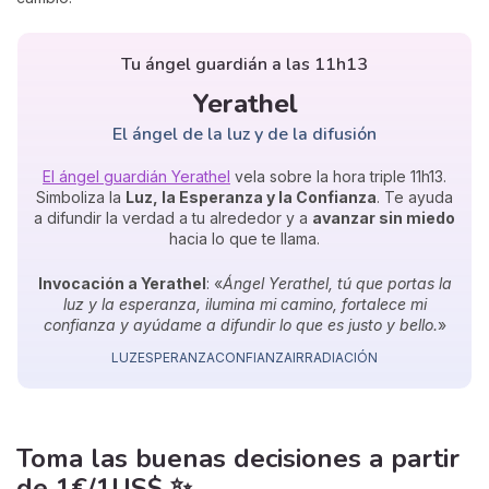
Tu ángel guardián a las 11h13
Yerathel
El ángel de la luz y de la difusión
El ángel guardián Yerathel
vela sobre la hora triple 11h13.
Simboliza la
Luz, la Esperanza y la Confianza
. Te ayuda
a difundir la verdad a tu alrededor y a
avanzar sin miedo
hacia lo que te llama.
Invocación a Yerathel
: «
Ángel Yerathel, tú que portas la
luz y la esperanza, ilumina mi camino, fortalece mi
confianza y ayúdame a difundir lo que es justo y bello.
»
LUZ
ESPERANZA
CONFIANZA
IRRADIACIÓN
Toma las buenas decisiones
a partir
de
1€/1US$
✨