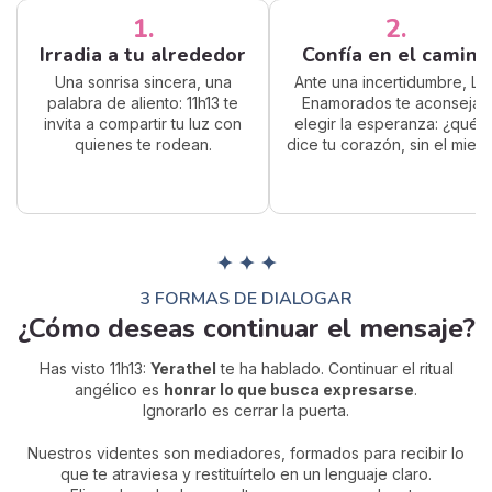
1.
2.
Irradia a tu alrededor
Confía en el camino
Una sonrisa sincera, una
Ante una incertidumbre, Lo
palabra de aliento: 11h13 te
Enamorados te aconsejan
invita a compartir tu luz con
elegir la esperanza: ¿qué t
quienes te rodean.
dice tu corazón, sin el mied
✦ ✦ ✦
3 FORMAS DE DIALOGAR
¿Cómo deseas continuar el mensaje?
Has visto 11h13:
Yerathel
te ha hablado. Continuar el ritual
angélico es
honrar lo que busca expresarse
.
Ignorarlo es cerrar la puerta.
Nuestros videntes son mediadores, formados para recibir lo
que te atraviesa y restituírtelo en un lenguaje claro.