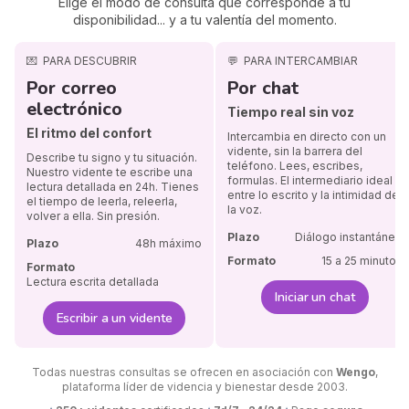
Elige el modo de consulta que corresponde a tu
disponibilidad... y a tu valentía del momento.
💌
PARA DESCUBRIR
💬
PARA INTERCAMBIAR
Por correo
Por chat
electrónico
Tiempo real sin voz
El ritmo del confort
Intercambia en directo con un
vidente, sin la barrera del
Describe tu signo y tu situación.
teléfono. Lees, escribes,
Nuestro vidente te escribe una
formulas. El intermediario ideal
lectura detallada en 24h. Tienes
entre lo escrito y la intimidad de
el tiempo de leerla, releerla,
la voz.
volver a ella. Sin presión.
Plazo
Diálogo instantáneo
Plazo
48h máximo
Formato
15 a 25 minutos
Formato
Lectura escrita detallada
Iniciar un chat
Escribir a un vidente
Todas nuestras consultas se ofrecen en asociación con
Wengo
,
plataforma líder de videncia y bienestar desde 2003.