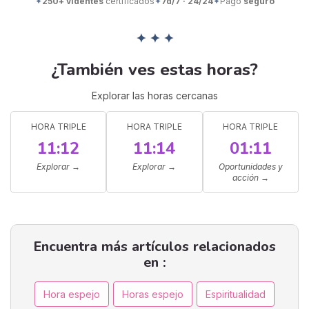
✦
250+ videntes
certificados
✦
7d/7 · 24/24
✦
Pago
seguro
✦ ✦ ✦
¿También ves estas horas?
Explorar las horas cercanas
HORA TRIPLE
HORA TRIPLE
HORA TRIPLE
11:12
11:14
01:11
Explorar →
Explorar →
Oportunidades y
acción →
Encuentra más artículos relacionados
en :
Hora espejo
Horas espejo
Espiritualidad