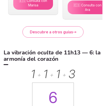
🇪🇸 Consulta con
Marisa
🇪🇸 Consulta con
Ara
Descubre a otros guías
La vibración
oculta
de 11h13 — 6: la
armonía del corazón
1
1
1
3
+
+
+
6