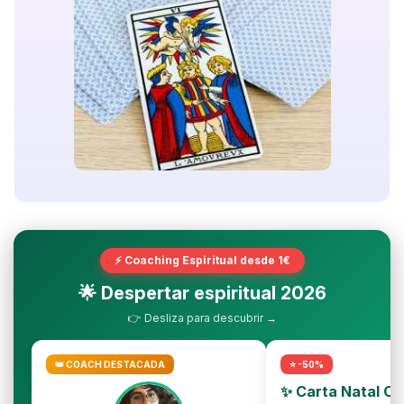
⚡ Coaching Espiritual desde 1€
🌟 Despertar espiritual 2026
👉 Desliza para descubrir →
👑 COACH DESTACADA
⭐ -50%
✨ Carta Natal C