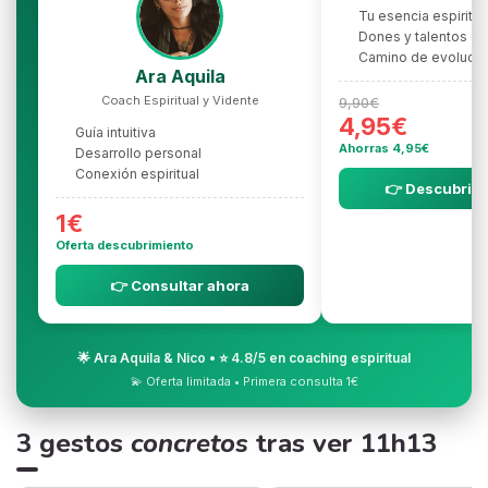
Tu esencia espiritua
Dones y talentos oc
Camino de evolució
Ara Aquila
Coach Espiritual y Vidente
9,90€
4,95€
Guía intuitiva
Ahorras 4,95€
Desarrollo personal
Conexión espiritual
👉 Descubrir l
1€
Oferta descubrimiento
👉 Consultar ahora
🌟 Ara Aquila & Nico • ⭐ 4.8/5 en coaching espiritual
💫 Oferta limitada • Primera consulta 1€
3 gestos
concretos
tras ver 11h13