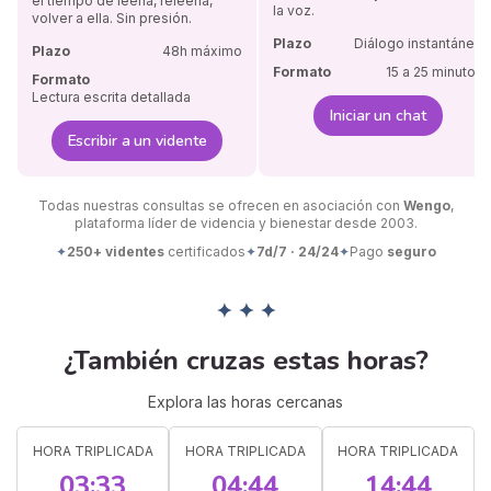
el tiempo de leerla, releerla,
la voz.
volver a ella. Sin presión.
Plazo
Diálogo instantáneo
Plazo
48h máximo
Formato
15 a 25 minutos
Formato
Lectura escrita detallada
Iniciar un chat
Escribir a un vidente
Todas nuestras consultas se ofrecen en asociación con
Wengo
,
plataforma líder de videncia y bienestar desde 2003.
✦
250+ videntes
certificados
✦
7d/7 · 24/24
✦
Pago
seguro
✦ ✦ ✦
¿También cruzas estas horas?
Explora las horas cercanas
HORA TRIPLICADA
HORA TRIPLICADA
HORA TRIPLICADA
03:33
04:44
14:44