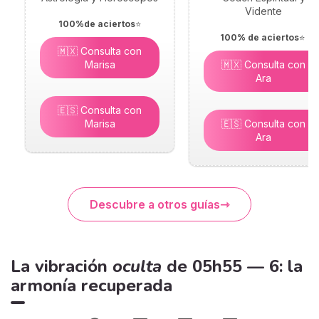
Vidente
100%de aciertos
⭐
100% de aciertos
⭐
🇲🇽 Consulta con
Marisa
🇲🇽 Consulta con
Ara
🇪🇸 Consulta con
Marisa
🇪🇸 Consulta con
Ara
Descubre a otros guías
La vibración
oculta
de 05h55 — 6: la
armonía recuperada