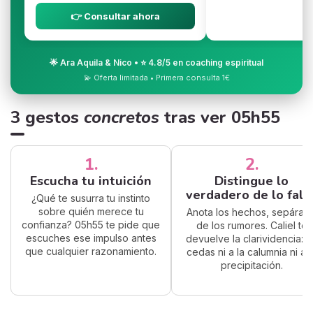
👉 Consultar ahora
🌟 Ara Aquila & Nico • ⭐ 4.8/5 en coaching espiritual
💫 Oferta limitada • Primera consulta 1€
3 gestos
concretos
tras ver 05h55
1.
2.
Escucha tu intuición
Distingue lo
verdadero de lo fals
¿Qué te susurra tu instinto
sobre quién merece tu
Anota los hechos, sepáralo
confianza? 05h55 te pide que
de los rumores. Caliel te
escuches ese impulso antes
devuelve la clarividencia: n
que cualquier razonamiento.
cedas ni a la calumnia ni a l
precipitación.