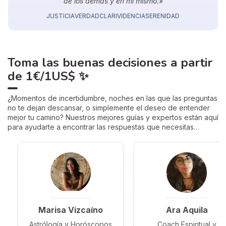
de los demás y en mí mismo.
»
JUSTICIA
VERDAD
CLARIVIDENCIA
SERENIDAD
Toma las buenas decisiones
a partir
de
1€/1US$
✨
¿Momentos de incertidumbre, noches en las que las preguntas
no te dejan descansar, o simplemente el deseo de entender
mejor tu camino? Nuestros mejores guías y expertos están aquí
para ayudarte a encontrar las respuestas que necesitas…
Marisa Vizcaíno
Ara Aquila
Astrólogía y Horóscopos
Coach Espiritual y