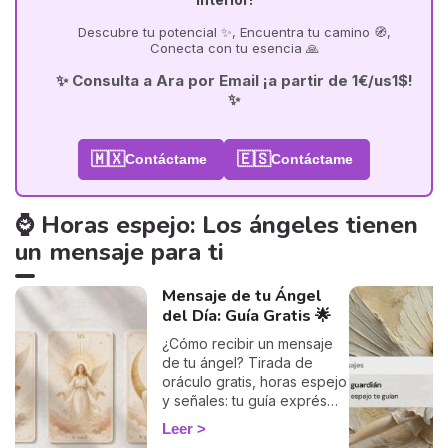
Descubre tu potencial ✨, Encuentra tu camino 🧭,
Conecta con tu esencia 🙏
✨ Consulta a Ara por Email ¡a partir de 1€/us1$!
✨
🇲🇽
🇪🇸
Contáctame
Contáctame
⌚ Horas espejo: Los ángeles tienen
un mensaje para ti
Mensaje de tu Ángel
del Día: Guía Gratis 🌟
¿Cómo recibir un mensaje
de tu ángel? Tirada de
oráculo gratis, horas espejo
y señales: tu guía exprés
para descifrar el mensaje
Leer
de tus ángeles hoy.