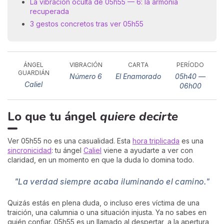
La vibración oculta de 05h55 — 6: la armonía
recuperada
3 gestos concretos tras ver 05h55
ÁNGEL
VIBRACIÓN
CARTA
PERÍODO
GUARDIÁN
Número 6
El Enamorado
05h40 —
Caliel
06h00
Lo que tu ángel
quiere decirte
Ver 05h55 no es una casualidad. Esta
hora triplicada
es una
sincronicidad
: tu ángel
Caliel
viene a ayudarte a ver con
claridad, en un momento en que la duda lo domina todo.
"La verdad siempre acaba iluminando el camino."
Quizás estás en plena duda, o incluso eres víctima de una
traición, una calumnia o una situación injusta. Ya no sabes en
quién confiar. 05h55 es un llamado al despertar, a la apertura