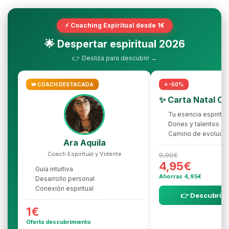
⚡ Coaching Espiritual desde 1€
🌟 Despertar espiritual 2026
👉 Desliza para descubrir →
👑 COACH DESTACADA
⭐ -50%
✨ Carta Natal C
Tu esencia espiritua
Dones y talentos oc
Camino de evolució
Ara Aquila
Coach Espiritual y Vidente
9,90€
4,95€
Guía intuitiva
Ahorras 4,95€
Desarrollo personal
Conexión espiritual
👉 Descubrir l
1€
Oferta descubrimiento