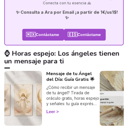
Conecta con tu esencia 🙏
✨ Consulta a Ara por Email ¡a partir de 1€/us1$!
✨
🇲🇽
🇪🇸
Contáctame
Contáctame
⌚ Horas espejo: Los ángeles tienen
un mensaje para ti
Mensaje de tu Ángel
del Día: Guía Gratis 🌟
¿Cómo recibir un mensaje
de tu ángel? Tirada de
oráculo gratis, horas espejo
y señales: tu guía exprés
para descifrar el mensaje
Leer
de tus ángeles hoy.