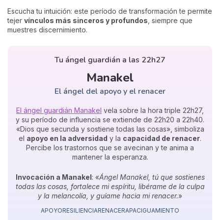
Escucha tu intuición: este período de transformación te permite
tejer
vínculos más sinceros y profundos
, siempre que
muestres discernimiento.
Tu ángel guardián a las 22h27
Manakel
El ángel del apoyo y el renacer
El ángel guardián Manakel
vela sobre la hora triple 22h27,
y su período de influencia se extiende de 22h20 a 22h40.
«Dios que secunda y sostiene todas las cosas», simboliza
el
apoyo en la adversidad
y la
capacidad de renacer
.
Percibe los trastornos que se avecinan y te anima a
mantener la esperanza.
Invocación a Manakel
: «
Ángel Manakel, tú que sostienes
todas las cosas, fortalece mi espíritu, libérame de la culpa
y la melancolía, y guíame hacia mi renacer.
»
APOYO
RESILIENCIA
RENACER
APACIGUAMIENTO