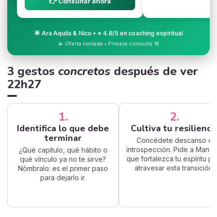
👉 Consultar ahora
🌟 Ara Aquila & Nico • ⭐ 4.8/5 en coaching espiritual
💫 Oferta limitada • Primera consulta 1€
3 gestos
concretos
después de ver
22h27
1.
2.
Identifica lo que debe
Cultiva tu resilienci
terminar
Concédete descanso e
introspección. Pide a Manak
¿Qué capítulo, qué hábito o
que fortalezca tu espíritu pa
qué vínculo ya no te sirve?
atravesar esta transición.
Nómbralo: es el primer paso
para dejarlo ir.