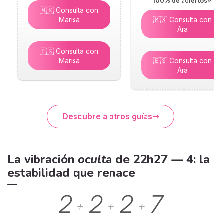
100% de aciertos
⭐
🇲🇽 Consulta con
Marisa
🇲🇽 Consulta con
Ara
🇪🇸 Consulta con
Marisa
🇪🇸 Consulta con
Ara
Descubre a otros guías
La vibración
oculta
de 22h27 — 4: la
estabilidad que renace
2
2
2
7
+
+
+