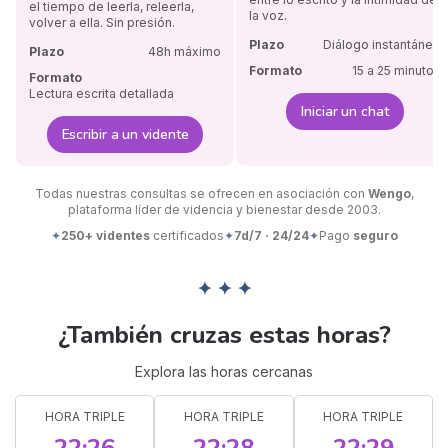
el tiempo de leerla, releerla,
la voz.
volver a ella. Sin presión.
Plazo
Diálogo instantáneo
Plazo
48h máximo
Formato
15 a 25 minutos
Formato
Lectura escrita detallada
Iniciar un chat
Escribir a un vidente
Todas nuestras consultas se ofrecen en asociación con
Wengo
,
plataforma líder de videncia y bienestar desde 2003.
✦
250+ videntes
certificados
✦
7d/7 · 24/24
✦
Pago
seguro
✦ ✦ ✦
¿También cruzas estas horas?
Explora las horas cercanas
HORA TRIPLE
HORA TRIPLE
HORA TRIPLE