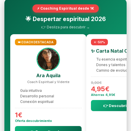
⚡ Coaching Espiritual desde 1€
🌟 Despertar espiritual 2026
👉 Desliza para descubrir →
👑 COACH DESTACADA
⭐ -50%
✨ Carta Natal C
Tu esencia espiritua
Dones y talentos oc
Camino de evolució
Ara Aquila
Coach Espiritual y Vidente
9,90€
4,95€
Guía intuitiva
Ahorras 4,95€
Desarrollo personal
Conexión espiritual
👉 Descubrir l
1€
Oferta descubrimiento