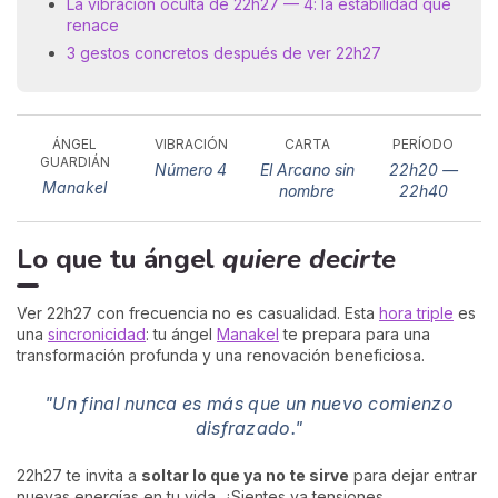
La vibración oculta de 22h27 — 4: la estabilidad que
renace
3 gestos concretos después de ver 22h27
ÁNGEL
VIBRACIÓN
CARTA
PERÍODO
GUARDIÁN
Número 4
El Arcano sin
22h20 —
Manakel
nombre
22h40
Lo que tu ángel
quiere decirte
Ver 22h27 con frecuencia no es casualidad. Esta
hora triple
es
una
sincronicidad
: tu ángel
Manakel
te prepara para una
transformación profunda y una renovación beneficiosa.
"Un final nunca es más que un nuevo comienzo
disfrazado."
22h27 te invita a
soltar lo que ya no te sirve
para dejar entrar
nuevas energías en tu vida. ¿Sientes ya tensiones,