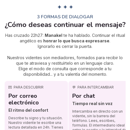
✦ ✦ ✦
3 FORMAS DE DIALOGAR
¿Cómo deseas continuar el mensaje?
Has cruzado 22h27:
Manakel
te ha hablado. Continuar el ritual
angélico es
honrar lo que busca expresarse
.
Ignorarlo es cerrar la puerta.
Nuestros videntes son mediadores, formados para recibir lo
que te atraviesa y restituírtelo en un lenguaje claro.
Elige el modo de consulta que corresponde a tu
disponibilidad... y a tu valentía del momento.
💌
PARA DESCUBRIR
💬
PARA INTERCAMBIAR
Por correo
Por chat
electrónico
Tiempo real sin voz
El ritmo del confort
Intercambia en directo con un
vidente, sin la barrera del
Describe tu signo y tu situación.
teléfono. Lees, escribes,
Nuestro vidente te escribe una
formulas. El intermediario ideal
lectura detallada en 24h. Tienes
entre lo escrito y la intimidad de