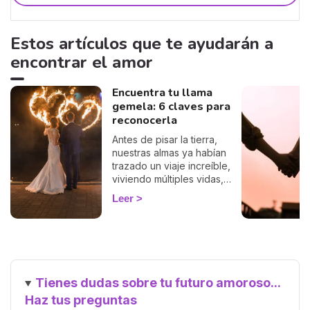
Estos artículos que te ayudarán a
encontrar el amor
Encuentra tu llama
gemela: 6 claves para
reconocerla
Antes de pisar la tierra,
nuestras almas ya habían
trazado un viaje increíble,
viviendo múltiples vidas,
acumulando sabiduría y
Leer
preparándose para el
encuentro más significativo:
el reencuentro con nuestra
llama gemela. Esta conexión
profunda y única promete
una relación llena de amor,
Tienes dudas sobre tu futuro amoroso...
crecimiento y comprensión
mutua. Pero, ¿cómo saber
Haz tus preguntas