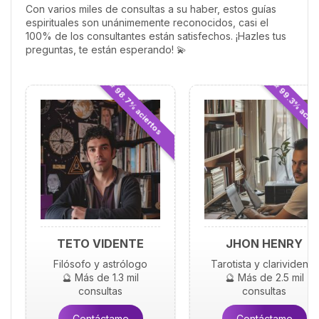
cuándo has encontrado a
Con varios miles de consultas a su haber, estos guías
esa persona especial?
espirituales son unánimemente reconocidos, casi el
100% de los consultantes están satisfechos. ¡Hazles tus
preguntas, te están esperando! 💫
⭐ 98.7% aciertos
⭐ 99.3% acier
TETO VIDENTE
JHON HENRY
Filósofo y astrólogo
Tarotista y clarividente
🔮 Más de 1.3 mil
🔮 Más de 2.5 mil
consultas
consultas
Contáctame
Contáctame