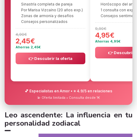
Sinastría completa de pareja
Horóscopo del amo
Por Marisa Vizcaíno (20 años exp.)
1 consulta con expe
Zonas de armonía y desafíos
Consejos sentiment
Consejos personalizados
9,90€
4,95€
4,90€
2,45€
Ahorras 4,95€
Ahorras 2,45€
👉 Descubrir l
👉 Descubrir la oferta
💕 Especialistas en Amor • ⭐ 4.9/5 en relaciones
💫 Oferta limitada • Consulta desde 1€
Leo ascendente: La influencia en tu
personalidad zodiacal