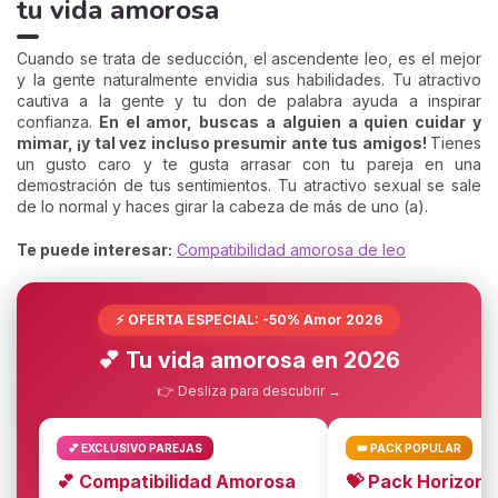
tu vida amorosa
Cuando se trata de seducción, el ascendente leo, es el mejor
y la gente naturalmente envidia sus habilidades. Tu atractivo
cautiva a la gente y tu don de palabra ayuda a inspirar
confianza.
En el amor, buscas a alguien a quien cuidar y
mimar, ¡y tal vez incluso presumir ante tus amigos!
Tienes
un gusto caro y te gusta arrasar con tu pareja en una
demostración de tus sentimientos. Tu atractivo sexual se sale
de lo normal y haces girar la cabeza de más de uno (a).
Te puede interesar:
Compatibilidad amorosa de leo
⚡ OFERTA ESPECIAL: -50% Amor 2026
💕 Tu vida amorosa en 2026
👉 Desliza para descubrir →
💕 EXCLUSIVO PAREJAS
👑 PACK POPULAR
💕 Compatibilidad Amorosa
💝 Pack Horizon