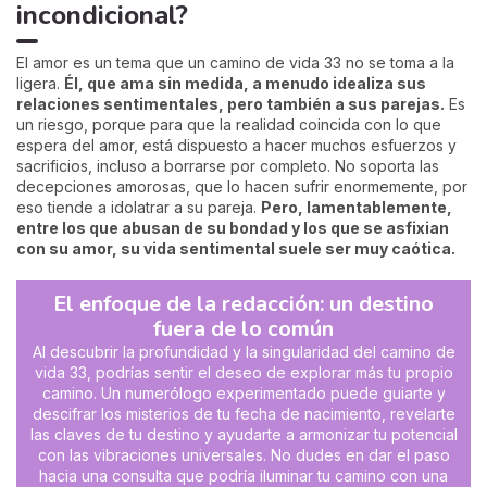
incondicional?
El amor es un tema que un camino de vida 33 no se toma a la
ligera.
Él, que ama sin medida, a menudo idealiza sus
relaciones sentimentales, pero también a sus parejas.
Es
un riesgo, porque para que la realidad coincida con lo que
espera del amor, está dispuesto a hacer muchos esfuerzos y
sacrificios, incluso a borrarse por completo. No soporta las
decepciones amorosas, que lo hacen sufrir enormemente, por
eso tiende a idolatrar a su pareja.
Pero, lamentablemente,
entre los que abusan de su bondad y los que se asfixian
con su amor, su vida sentimental suele ser muy caótica.
El enfoque de la redacción: un destino
fuera de lo común
Al descubrir la profundidad y la singularidad del camino de
vida 33, podrías sentir el deseo de explorar más tu propio
camino. Un numerólogo experimentado puede guiarte y
descifrar los misterios de tu fecha de nacimiento, revelarte
las claves de tu destino y ayudarte a armonizar tu potencial
con las vibraciones universales. No dudes en dar el paso
hacia una consulta que podría iluminar tu camino con una