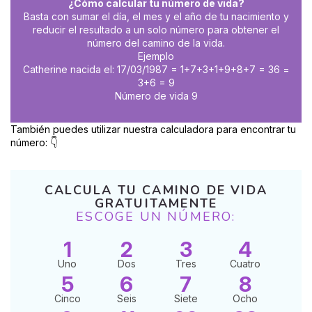
¿Cómo calcular tu número de vida?
Basta con sumar el día, el mes y el año de tu nacimiento y
reducir el resultado a un solo número para obtener el
número del camino de la vida.
Ejemplo
Catherine nacida el: 17/03/1987 = 1+7+3+1+9+8+7 = 36 =
3+6 = 9
Número de vida 9
También puedes utilizar nuestra calculadora para encontrar tu
número: 👇
CALCULA TU CAMINO DE VIDA
GRATUITAMENTE
ESCOGE UN NÚMERO:
1
2
3
4
Uno
Dos
Tres
Cuatro
5
6
7
8
Cinco
Seis
Siete
Ocho