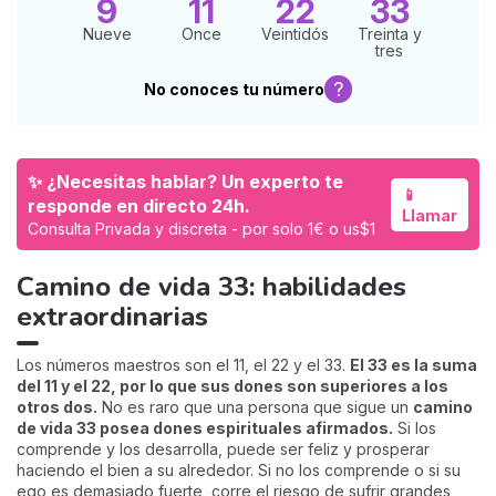
9
11
22
33
Nueve
Once
Veintidós
Treinta y
tres
?
No conoces tu número
✨ ¿Necesitas hablar? Un experto te
📱
responde en directo 24h.
Llamar
Consulta Privada y discreta - por solo 1€ o us$1
Camino de vida 33: habilidades
extraordinarias
Los números maestros son el 11, el 22 y el 33.
El 33 es la suma
del 11 y el 22, por lo que sus dones son superiores a los
otros dos.
No es raro que una persona que sigue un
camino
de vida 33 posea dones espirituales afirmados.
Si los
comprende y los desarrolla, puede ser feliz y prosperar
haciendo el bien a su alrededor. Si no los comprende o si su
ego es demasiado fuerte, corre el riesgo de sufrir grandes