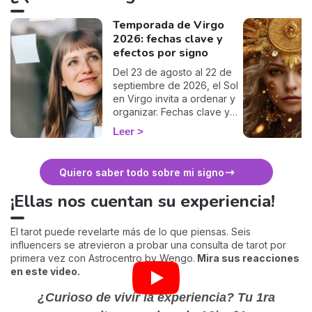
astronómico excepcional —
Temporada de Virgo
el primero visible desde la
2026: fechas clave y
península ibérica en más de
un siglo—, sino como un
efectos por signo
espejo simbólico. En este
Del 23 de agosto al 22 de
artículo, comparte su mirada
septiembre de 2026, el Sol
sobre cómo este instante
en Virgo invita a ordenar y
de oscuridad puede
organizar. Fechas clave y
convertirse en una
qué cambia para tu signo.
oportunidad para
Leer
detenernos, escuchar
nuestra voz interior y
reconocer los cambios que
Quiero saber todo sobre mi signo
ya están naciendo dentro
¡Ellas nos cuentan su experiencia!
de nosotros
El tarot puede revelarte más de lo que piensas. Seis
influencers se atrevieron a probar una consulta de tarot por
primera vez con Astrocentro by Wengo.
Mira sus reacciones
en este video.
¿Curioso de vivir la experiencia?
Tu 1ra