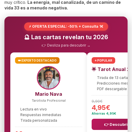
muy crítico.
La energía, mal canalizada, de un camino de
vida 33 es a menudo negativa.
⚡ OFERTA ESPECIAL: -50% + Consulta 1€
🔮 Las cartas revelan tu 2026
👉 Desliza para descubrir →
👑 EXPERTO DESTACADO
⭐ POPULAR
🌟 Tarot Anual 2
Tirada de 13 cartas
Predicciones mes 
PDF descargable
Mario Nava
Tarotista Profesional
9,90€
4,95€
Lectura en vivo
Ahorras 4,95€
Respuestas inmediatas
Tirada personalizada
👉 Descubrir l