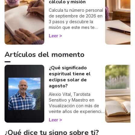
cálculo y misión
Calcula tu número personal
de septiembre de 2026 en
3 pasos y descubre la
misión que este mes te
reserva, número por
Leer
número. 🔢✨
Artículos del momento
¿Qué significado
espiritual tiene el
eclipse solar de
agosto?
Alexio Vital, Tarotista
Sensitivo y Maestro en
Visualización con más de
veinte años de experiencia,
nos invita a mirar el eclipse
Leer
total de Sol del 12 de
agosto de 2026 no solo
¿Qué dice tu signo sobre ti?
como un fenómeno