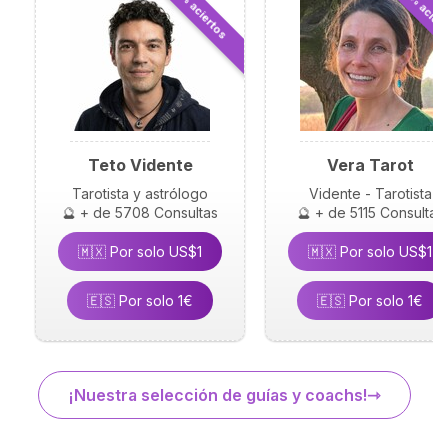
⭐ 99.6% acier
⭐ 99.1% aciertos
Teto Vidente
Vera Tarot
Tarotista y astrólogo
Vidente - Tarotista
🔮 + de 5708 Consultas
🔮 + de 5115 Consultas
🇲🇽 Por solo US$1
🇲🇽 Por solo US$1
🇪🇸 Por solo 1€
🇪🇸 Por solo 1€
¡Nuestra selección de guías y coachs!