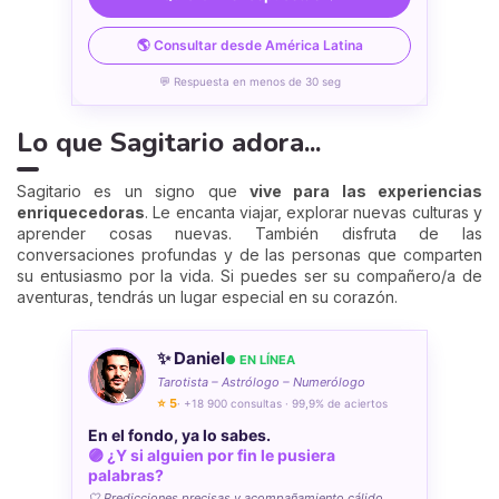
🌎 Consultar desde América Latina
💬 Respuesta en menos de 30 seg
Lo que Sagitario adora...
Sagitario es un signo que
vive para las experiencias
enriquecedoras
. Le encanta viajar, explorar nuevas culturas y
aprender cosas nuevas. También disfruta de las
conversaciones profundas y de las personas que comparten
su entusiasmo por la vida. Si puedes ser su compañero/a de
aventuras, tendrás un lugar especial en su corazón.
✨ Daniel
● EN LÍNEA
Tarotista – Astrólogo – Numerólogo
⭐ 5
· +18 900 consultas · 99,9% de aciertos
En el fondo, ya lo sabes.
🟣 ¿Y si alguien por fin le pusiera
palabras?
🤍 Predicciones precisas y acompañamiento cálido.