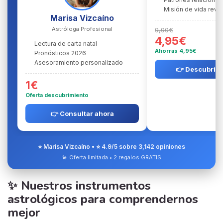
Misión de vida reve
Marisa Vizcaíno
Astróloga Profesional
9,90€
4,95€
Lectura de carta natal
Ahorras 4,95€
Pronósticos 2026
Asesoramiento personalizado
👉 Descubrir l
1€
Oferta descubrimiento
👉 Consultar ahora
⭐ Marisa Vizcaíno • ⭐ 4.9/5 sobre 3,142 opiniones
💫 Oferta limitada • 2 regalos GRATIS
✨ Nuestros instrumentos
astrológicos para comprendernos
mejor