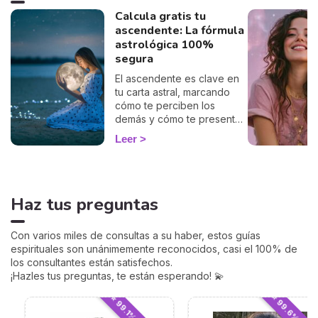
Calcula gratis tu
ascendente: La fórmula
astrológica 100%
segura
El ascendente es clave en
tu carta astral, marcando
cómo te perciben los
demás y cómo te presentas
al mundo. Con nuestro
Leer
cálculo gratuito y preciso,
podrás descubrir tu
ascendente y explorar su
influencia en tu signo
Haz tus preguntas
zodiacal y en cómo te
relacionas con los demás.
Sumérgete en este
Con varios miles de consultas a su haber, estos guías
fascinante aspecto de la
espirituales son unánimemente reconocidos, casi el 100% de
astrología y empieza a ver
los consultantes están satisfechos.
tu horóscopo desde una
¡Hazles tus preguntas, te están esperando! 💫
perspectiva renovada.