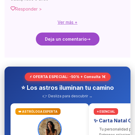
Responder >
Ver más +
Deja un comentario
⚡ OFERTA ESPECIAL: -50% + Consulta 1€
⭐ Los astros iluminan tu camino
👉 Desliza para descubrir →
👑 ASTRÓLOGA EXPERTA
⭐ ESENCIAL
✨ Carta Natal C
Tu personalidad pr
Patrones relacional