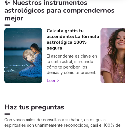
✨ Nuestros instrumentos
astrológicos para comprendernos
mejor
Calcula gratis tu
ascendente: La fórmula
astrológica 100%
segura
El ascendente es clave en
tu carta astral, marcando
cómo te perciben los
demás y cómo te presentas
al mundo. Con nuestro
Leer
cálculo gratuito y preciso,
podrás descubrir tu
ascendente y explorar su
influencia en tu signo
Haz tus preguntas
zodiacal y en cómo te
relacionas con los demás.
Sumérgete en este
Con varios miles de consultas a su haber, estos guías
fascinante aspecto de la
espirituales son unánimemente reconocidos, casi el 100% de
astrología y empieza a ver