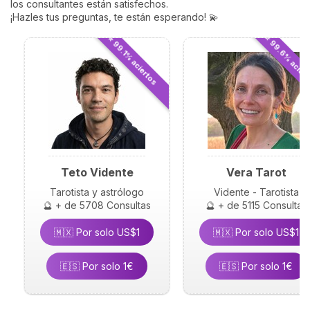
los consultantes están satisfechos.
tu horóscopo desde una
¡Hazles tus preguntas, te están esperando! 💫
perspectiva renovada.
⭐ 99.6% acier
⭐ 99.1% aciertos
Teto Vidente
Vera Tarot
Tarotista y astrólogo
Vidente - Tarotista
🔮 + de 5708 Consultas
🔮 + de 5115 Consultas
🇲🇽 Por solo US$1
🇲🇽 Por solo US$1
🇪🇸 Por solo 1€
🇪🇸 Por solo 1€