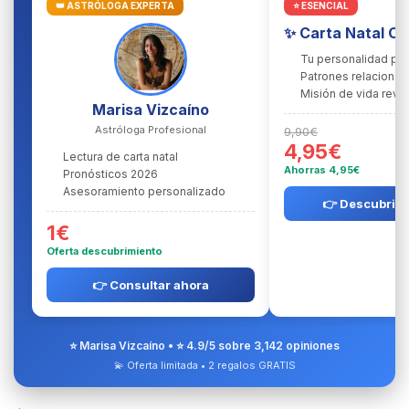
👑 ASTRÓLOGA EXPERTA
⭐ ESENCIAL
✨ Carta Natal C
Tu personalidad pr
Patrones relacional
Misión de vida reve
Marisa Vizcaíno
Astróloga Profesional
9,90€
4,95€
Lectura de carta natal
Ahorras 4,95€
Pronósticos 2026
Asesoramiento personalizado
👉 Descubrir l
1€
Oferta descubrimiento
👉 Consultar ahora
⭐ Marisa Vizcaíno • ⭐ 4.9/5 sobre 3,142 opiniones
💫 Oferta limitada • 2 regalos GRATIS