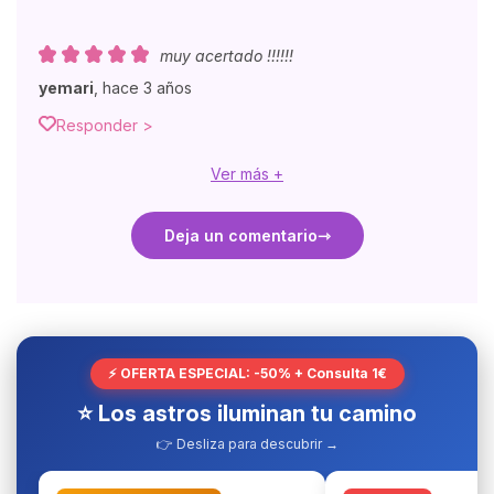
muy acertado !!!!!!
yemari
,
hace 3 años
Responder >
Ver más +
Deja un comentario
⚡ OFERTA ESPECIAL: -50% + Consulta 1€
⭐ Los astros iluminan tu camino
👉 Desliza para descubrir →