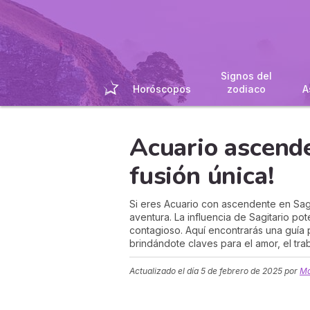
Signos del
Horóscopos
zodiaco
A
Acuario ascende
fusión única!
Si eres Acuario con ascendente en Sag
aventura. La influencia de Sagitario pot
contagioso. Aquí encontrarás una guía 
brindándote claves para el amor, el tra
Actualizado el día
5 de febrero de 2025
por
Ma