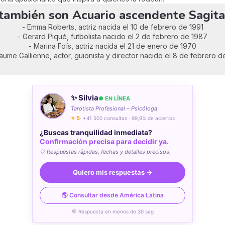
también son Acuario ascendente Sagita
- Emma Roberts, actriz nacida el 10 de febrero de 1991
- Gerard Piqué, futbolista nacido el 2 de febrero de 1987
- Marina Foïs, actriz nacida el 21 de enero de 1970
laume Gallienne, actor, guionista y director nacido el 8 de febrero 
✨ Silvia
● EN LÍNEA
Tarotista Profesional – Psicóloga
⭐ 5
· +41 500 consultas · 99,9% de aciertos
¿Buscas tranquilidad inmediata?
Confirmación precisa para decidir ya.
🤍 Respuestas rápidas, fechas y detalles precisos.
Quiero mis respuestas →
🌎 Consultar desde América Latina
💬 Respuesta en menos de 30 seg