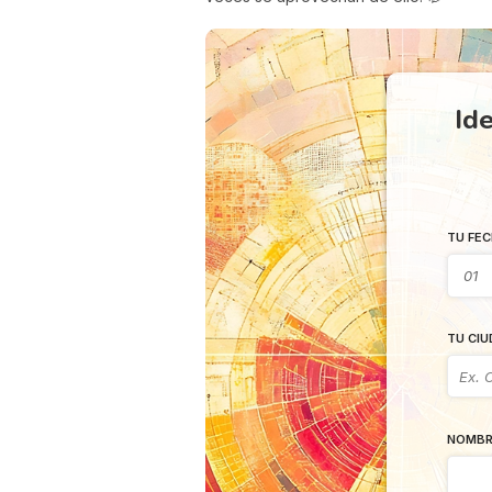
Ide
TU FEC
TU CIU
NOMBR