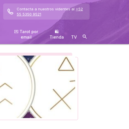
Contacta a nuestros videntes al
+52
55 5350 9521
💌 Tarot por
🛍
email
️Tienda
TV