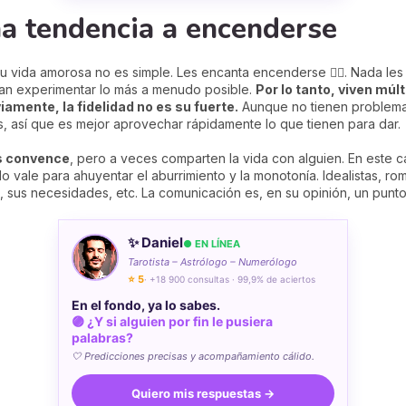
na tendencia a encenderse
 vida amorosa no es simple. Les encanta encenderse ❤️‍🔥. Nada les
an experimentar lo más a menudo posible.
Por lo tanto, viven múl
iamente, la fidelidad no es su fuerte.
Aunque no tienen problemas
, así que es mejor aprovechar rápidamente lo que tienen para dar.
es convence
, pero a veces comparten la vida con alguien. En este c
o vale para ahuyentar el aburrimiento y la monotonía. Idealistas, r
, sus necesidades, etc. La comunicación es, en su opinión, un punto
✨ Daniel
● EN LÍNEA
Tarotista – Astrólogo – Numerólogo
⭐ 5
· +18 900 consultas · 99,9% de aciertos
En el fondo, ya lo sabes.
🟣 ¿Y si alguien por fin le pusiera
palabras?
🤍 Predicciones precisas y acompañamiento cálido.
Quiero mis respuestas →