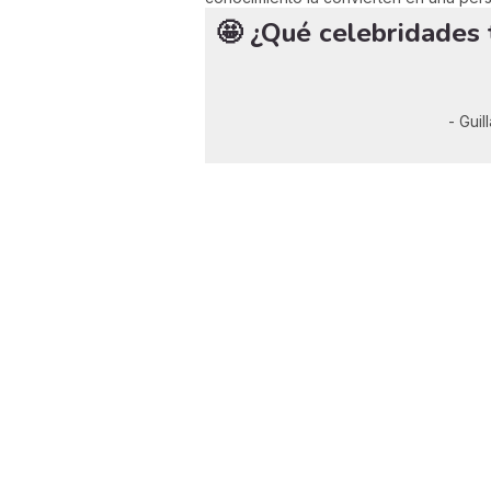
🤩 ¿Qué celebridades 
- Guil