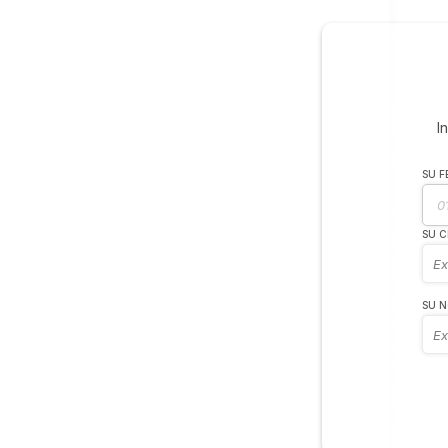
I
SU F
SU C
SU 