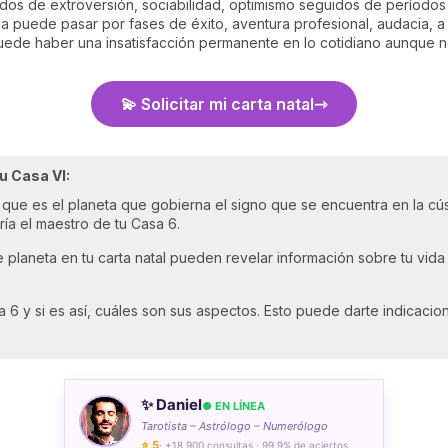
ríodos de extroversión, sociabilidad, optimismo seguidos de períodos
a puede pasar por fases de éxito, aventura profesional, audacia, a
Puede haber una insatisfacción permanente en lo cotidiano aunque 
💫 Solicitar mi carta natal
tu Casa VI:
, que es el planeta que gobierna el signo que se encuentra en la cús
ría el maestro de tu Casa 6.
 planeta en tu carta natal pueden revelar información sobre tu vida p
 6 y si es así, cuáles son sus aspectos. Esto puede darte indicacio
✨ Daniel
● EN LÍNEA
Tarotista – Astrólogo – Numerólogo
⭐ 5
· +18 900 consultas · 99,9% de aciertos