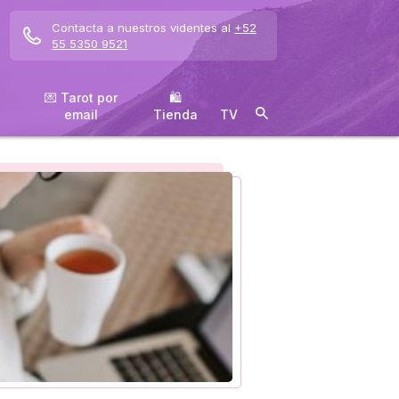
Contacta a nuestros videntes al
+52
55 5350 9521
💌 Tarot por
🛍
email
️Tienda
TV