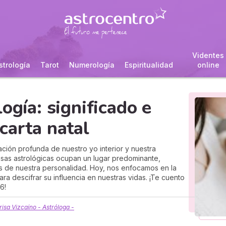
Videntes
strología
Tarot
Numerología
Espiritualidad
online
ogía: significado e
carta natal
ación profunda de nuestro yo interior y nuestra
 Casas astrológicas ocupan un lugar predominante,
s de nuestra personalidad. Hoy, nos enfocamos en la
para descifrar su influencia en nuestras vidas. ¡Te cuento
6!
isa Vizcaíno - Astróloga -