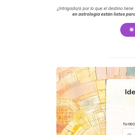
¿Intrigado/a por lo que el destino tie
en astrología están listos par
🌟
Ide
TU FEC