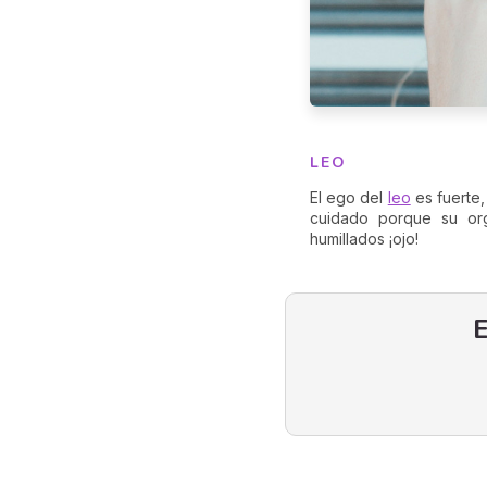
LEO
El ego del
leo
es fuerte,
cuidado porque su org
humillados ¡ojo!
E