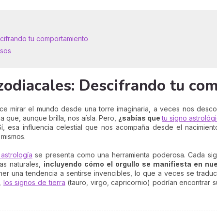
scifrando tu comportamiento
osos
 zodiacales: Descifrando tu c
ace mirar el mundo desde una torre imaginaria, a veces nos desc
 que, aunque brilla, nos aísla. Pero,
¿sabías que
tu signo astrológ
í, esa influencia celestial que nos acompaña desde el nacimien
 mismos.
 astrología
se presenta como una herramienta poderosa. Cada signo
as naturales,
incluyendo cómo el orgullo se manifiesta en nue
ener una tendencia a sentirse invencibles, lo que a veces se tradu
o,
los signos de tierra
(tauro, virgo, capricornio) podrían encontrar su