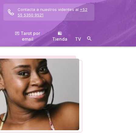
Contacta a nuestros videntes al
+52
55 5350 9521
💌 Tarot por
🛍
email
️Tienda
TV