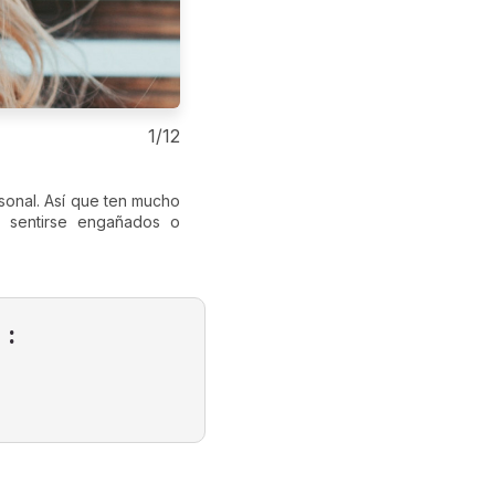
1/12
ESCORPIO
rsonal. Así que ten mucho
Escorpio
es el signo del mist
a sentirse engañados o
humilde pero en el fondo es ex
 :