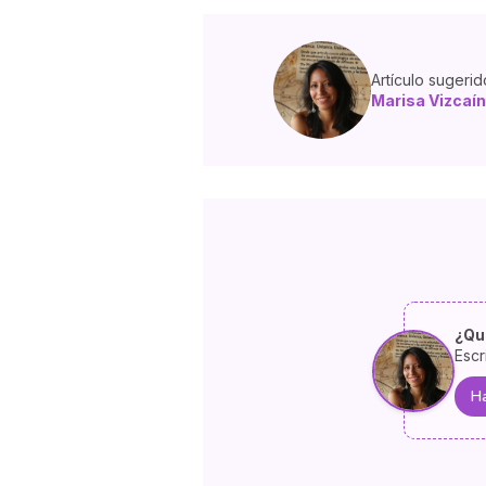
Artículo sugerid
Marisa Vizcaín
¿Qu
Escr
Ha