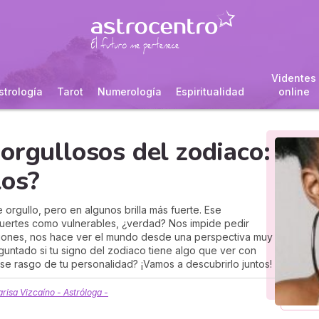
Videntes
strología
Tarot
Numerología
Espiritualidad
online
orgullosos del zodiaco:
los?
orgullo, pero en algunos brilla más fuerte. Ese
fuertes como vulnerables, ¿verdad? Nos impide pedir
siones, nos hace ver el mundo desde una perspectiva muy
eguntado si tu signo del zodiaco tiene algo que ver con
ese rasgo de tu personalidad? ¡Vamos a descubrirlo juntos!
risa Vizcaíno - Astróloga -