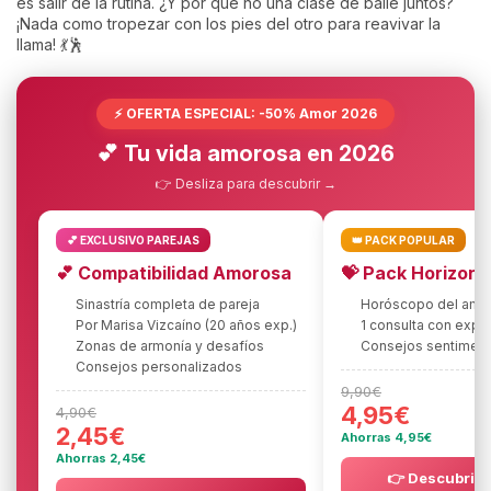
es salir de la rutina. ¿Y por qué no una clase de baile juntos?
¡Nada como tropezar con los pies del otro para reavivar la
llama! 💃🕺
⚡ OFERTA ESPECIAL: -50% Amor 2026
💕 Tu vida amorosa en 2026
👉 Desliza para descubrir →
💕 EXCLUSIVO PAREJAS
👑 PACK POPULAR
💕 Compatibilidad Amorosa
💝 Pack Horizon
Sinastría completa de pareja
Horóscopo del amo
Por Marisa Vizcaíno (20 años exp.)
1 consulta con expe
Zonas de armonía y desafíos
Consejos sentiment
Consejos personalizados
9,90€
4,95€
4,90€
2,45€
Ahorras 4,95€
Ahorras 2,45€
👉 Descubrir l