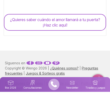
¿Quieres saber cuándo el amor llamará a tu puerta?
¡Haz clic aquí!
Síguenos en
Copyright © Wengo 2026 |
¿Quiénes somos?
|
Preguntas
frecuentes
|
Juegos & Sorteos gratis
Condiciones Generales
|
Gestion de cookies
|
Política de
Box 2026
Consultaciones
Newsletter
Tiradas y juegos
privacidad
Astrocentro también está disponible en
Francés
|
Italiano
|
Portugués
|
Inglés