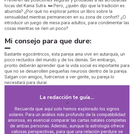
locas del Kama Sutra. 🛏️ Pero, ¿quién dijo que la tradición es
aburrida? ¿Por qué no explorar juntos un libro sobre la
sensualidad mientras permanecen en su zona de confort? ¿O
introducir un juego de mesa para adultos, para condimentar las
cosas mientras se ríen un poco?
Mi consejo para que dure:
Bastante egocéntricos, esta pareja ama vivir en autarquía, un
poco recluidos del mundo y de los demás. Sin embargo,
pronto deberán aprender que la vida social es importante para
que no se desarrollen pequeñas neurosis dentro de la pareja.
Salgan con amigos, fuércense a ver gente, su pareja lo
necesitará para durar.
La redacción te guía…
📌
Recuerda que aquí solo hemos explorado los signos
solares. Para un análisis más profundo de la compatibilidad
amorosa, es esencial comparar las cartas natales completas
de ambas personas. Además, aunque la astrología ofrece
valiosas perspectivas, para que una relación perdure se