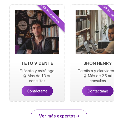
⭐ 98.7% aciertos
⭐ 99.3% acier
TETO VIDENTE
JHON HENRY
Filósofo y astrólogo
Tarotista y clarividente
🔮 Más de 1.3 mil
🔮 Más de 2.5 mil
consultas
consultas
Contáctame
Contáctame
Ver más expertos