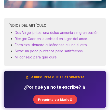
ÍNDICE DEL ARTÍCULO
Dos Virgo juntos: una dulce armonía sin gran pasión
Riesgo: Caer en la amistad en lugar del amor…
Fortaleza: siempre cuidándose el uno al otro
Sexo: un poco puritanos pero satisfechos
Mi consejo para que dure:
🔮 LA PREGUNTA QUE TE ATORMENTA
¿Por qué ya no te escribe? 📱
Pregúntale a Mario 🃏