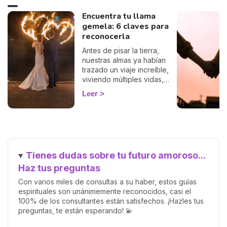
Encuentra tu llama
gemela: 6 claves para
reconocerla
Antes de pisar la tierra,
nuestras almas ya habían
trazado un viaje increíble,
viviendo múltiples vidas,
acumulando sabiduría y
Leer
preparándose para el
encuentro más significativo:
el reencuentro con nuestra
llama gemela. Esta conexión
profunda y única promete
una relación llena de amor,
Tienes dudas sobre tu futuro amoroso...
crecimiento y comprensión
mutua. Pero, ¿cómo saber
Haz tus preguntas
cuándo has encontrado a
Con varios miles de consultas a su haber, estos guías
esa persona especial?
espirituales son unánimemente reconocidos, casi el
100% de los consultantes están satisfechos. ¡Hazles tus
preguntas, te están esperando! 💫