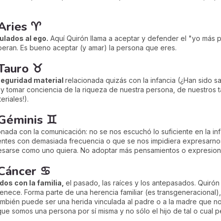
 Aries ♈
ulados al ego.
Aquí Quirón llama a aceptar y defender el "yo más 
peran. Es bueno aceptar (y amar) la persona que eres.
 Tauro ♉
seguridad material
relacionada quizás con la infancia (¿Han sido s
 y tomar conciencia de la riqueza de nuestra persona, de nuestros t
riales!).
 Géminis ♊
nada con la comunicación: no se nos escuchó lo suficiente en la inf
ntes con demasiada frecuencia o que se nos impidiera expresarnos 
resarse como uno quiera. No adoptar más pensamientos o expresion
 Cáncer ♋
dos con la familia,
el pasado, las raíces y los antepasados. Quirón
enece. Forma parte de una herencia familiar (es transgeneracional),
También puede ser una herida vinculada al padre o a la madre que n
e somos una persona por sí misma y no sólo el hijo de tal o cual p