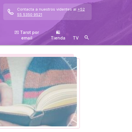
Contacta a nuestros videntes al
+52
55 5350 9521
💌 Tarot por
🛍
email
️Tienda
TV