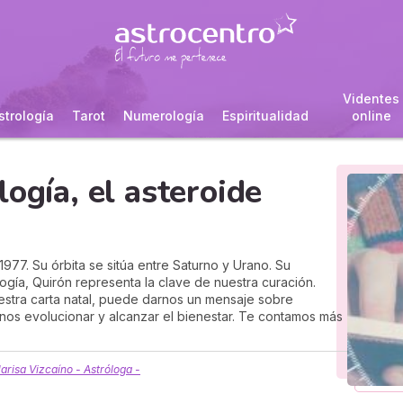
Videntes
strología
Tarot
Numerología
Espiritualidad
online
ogía, el asteroide
977. Su órbita se sitúa entre Saturno y Urano. Su
ogía, Quirón representa la clave de nuestra curación.
stra carta natal, puede darnos un mensaje sobre
rnos evolucionar y alcanzar el bienestar. Te contamos más
arisa Vizcaíno - Astróloga -