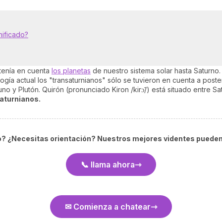
nificado?
 tenía en cuenta
los planetas
de nuestro sistema solar hasta Saturno
gía actual los "transaturnianos" sólo se tuvieron en cuenta a poste
o y Plutón. Quirón (pronunciado Kiron /kirɔ̃/) está situado entre S
saturnianos.
? ¿Necesitas orientación? Nuestros mejores videntes pueden
📞 llama ahora
✉ Comienza a chatear