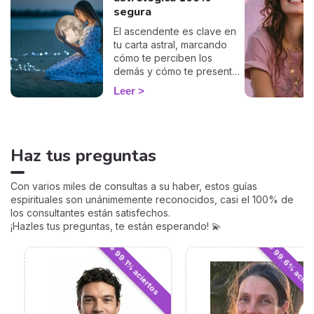
segura
El ascendente es clave en
tu carta astral, marcando
cómo te perciben los
demás y cómo te presentas
al mundo. Con nuestro
Leer
cálculo gratuito y preciso,
podrás descubrir tu
ascendente y explorar su
influencia en tu signo
Haz tus preguntas
zodiacal y en cómo te
relacionas con los demás.
Sumérgete en este
Con varios miles de consultas a su haber, estos guías
fascinante aspecto de la
espirituales son unánimemente reconocidos, casi el 100% de
astrología y empieza a ver
los consultantes están satisfechos.
tu horóscopo desde una
¡Hazles tus preguntas, te están esperando! 💫
perspectiva renovada.
⭐ 99.6% acier
⭐ 99.1% aciertos