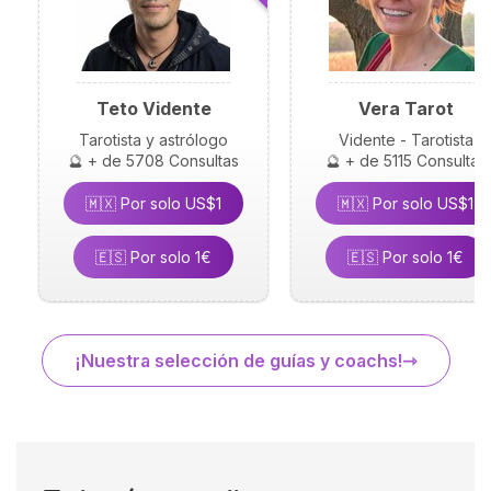
Teto Vidente
Vera Tarot
Tarotista y astrólogo
Vidente - Tarotista
🔮 + de 5708 Consultas
🔮 + de 5115 Consultas
🇲🇽 Por solo US$1
🇲🇽 Por solo US$1
🇪🇸 Por solo 1€
🇪🇸 Por solo 1€
¡Nuestra selección de guías y coachs!