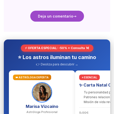
Deja un comentario
⚡ OFERTA ESPECIAL: -50% + Consulta 1€
⭐ Los astros iluminan tu camino
👉 Desliza para descubrir →
👑 ASTRÓLOGA EXPERTA
⭐ ESENCIAL
✨ Carta Natal C
Tu personalidad pr
Patrones relacional
Misión de vida reve
Marisa Vizcaíno
Astróloga Profesional
9,90€