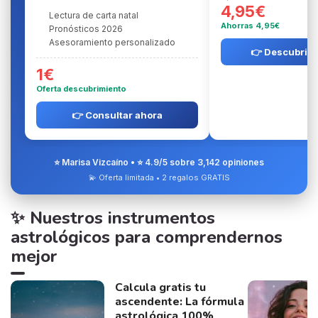
4,95€
Lectura de carta natal
Ahorras 4,95€
Pronósticos 2026
Asesoramiento personalizado
👉 Descubrir l
1€
Oferta descubrimiento
👉 Consultar ahora
⭐ Marisa Vizcaíno • ⭐ 4.9/5 sobre 3,142 opiniones
💫 Oferta limitada • 2 regalos GRATIS
✨ Nuestros instrumentos
astrológicos para comprendernos
mejor
Calcula gratis tu
ascendente: La fórmula
astrológica 100%