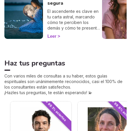
segura
El ascendente es clave en
tu carta astral, marcando
cómo te perciben los
demás y cómo te presentas
al mundo. Con nuestro
Leer
cálculo gratuito y preciso,
podrás descubrir tu
ascendente y explorar su
influencia en tu signo
Haz tus preguntas
zodiacal y en cómo te
relacionas con los demás.
Sumérgete en este
Con varios miles de consultas a su haber, estos guías
fascinante aspecto de la
espirituales son unánimemente reconocidos, casi el 100% de
astrología y empieza a ver
los consultantes están satisfechos.
tu horóscopo desde una
¡Hazles tus preguntas, te están esperando! 💫
perspectiva renovada.
⭐ 99.6% acier
⭐ 99.1% aciertos