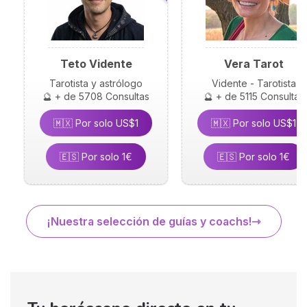
Teto Vidente
Vera Tarot
Tarotista y astrólogo
Vidente - Tarotista
🔮 + de 5708 Consultas
🔮 + de 5115 Consultas
🇲🇽 Por solo US$1
🇲🇽 Por solo US$1
🇪🇸 Por solo 1€
🇪🇸 Por solo 1€
¡Nuestra selección de guías y coachs!