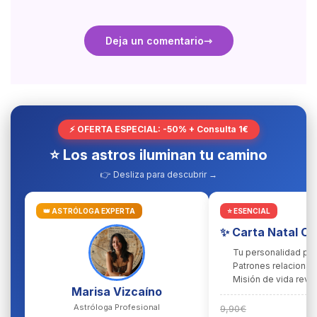
Deja un comentario
⚡ OFERTA ESPECIAL: -50% + Consulta 1€
⭐ Los astros iluminan tu camino
👉 Desliza para descubrir →
👑 ASTRÓLOGA EXPERTA
⭐ ESENCIAL
✨ Carta Natal C
Tu personalidad pr
Patrones relacional
Misión de vida reve
Marisa Vizcaíno
Astróloga Profesional
9,90€