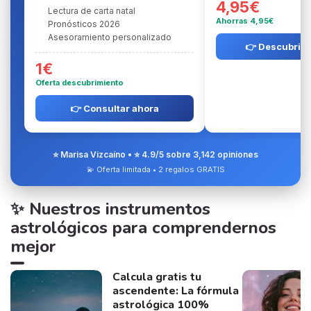
4,95€
Lectura de carta natal
Ahorras 4,95€
Pronósticos 2026
Asesoramiento personalizado
👉 Descubrir l
1€
Oferta descubrimiento
👉 Consultar ahora
⭐ Marisa Vizcaíno • ⭐ 4.9/5 sobre 3,142 opiniones
💫 Oferta limitada • 2 regalos GRATIS
✨ Nuestros instrumentos
astrológicos para comprendernos
mejor
Calcula gratis tu
ascendente: La fórmula
astrológica 100%