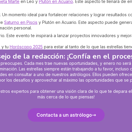
neta Marte
en Leo y
Plutón en Acuario
. Este aspecto te llenará de e
 Un momento ideal para fortalecer relaciones y lograr resultados c
re
Saturno en Piscis
y Plutón en Acuario. Este aspecto puede generar
rmación personal.
o. Este evento te inspirará a lanzar proyectos innovadores y mejora
l
y tu
Horóscopo 2025
para estar al tanto de lo que las estrellas tie
ejo de la redacción: ¡Confía en el proc
o te preocupes. Cada mes trae nuevas oportunidades, y enero no será
minación. Las estrellas siempre están trabajando a tu favor, incluso
udes en consultar a uno de nuestros astrólogos. Ellos pueden ofrecer
or los desafíos y aprovechar al máximo las oportunidades que se 
tros expertos para obtener una visión clara de lo que te depara el f
más cerca de lo que piensas!
Contacta a un astrólogo