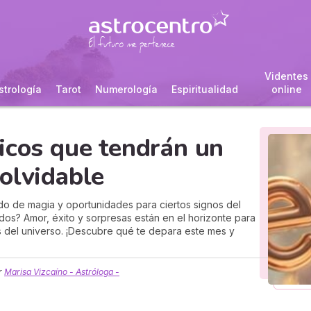
Videntes
strología
Tarot
Numerología
Espiritualidad
online
icos que tendrán un
olvidable
do de magia y oportunidades para ciertos signos del
dos? Amor, éxito y sorpresas están en el horizonte para
 del universo. ¡Descubre qué te depara este mes y
r
Marisa Vizcaíno - Astróloga -