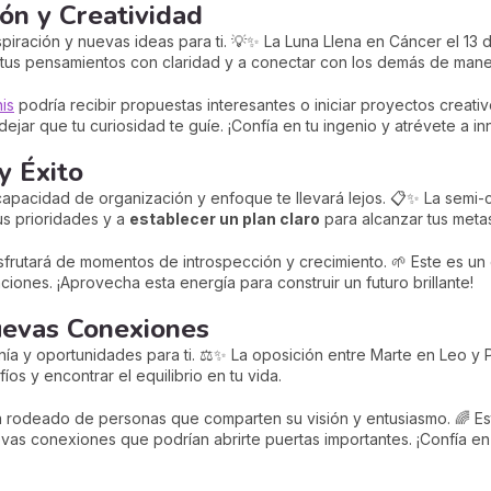
ón y Creatividad
piración y nuevas ideas para ti. 💡✨ La Luna Llena en Cáncer el 13 d
us pensamientos con claridad y a conectar con los demás de manera
is
podría recibir propuestas interesantes o iniciar proyectos creati
jar que tu curiosidad te guíe. ¡Confía en tu ingenio y atrévete a in
y Éxito
capacidad de organización y enfoque te llevará lejos. 📋✨ La semi-c
tus prioridades y a
establecer un plan claro
para alcanzar tus meta
sfrutará de momentos de introspección y crecimiento. 🌱 Este es un
aciones. ¡Aprovecha esta energía para construir un futuro brillante!
Nuevas Conexiones
ía y oportunidades para ti. ⚖️✨ La oposición entre Marte en Leo y P
os y encontrar el equilibrio en tu vida.
 rodeado de personas que comparten su visión y entusiasmo. 🌈 E
evas conexiones que podrían abrirte puertas importantes. ¡Confía en 