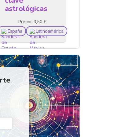
clave
astrológicas
Precio: 3,50 €
España
Latinoamérica
erte