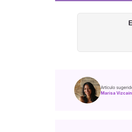
E
Artículo sugerid
Marisa Vizcaín