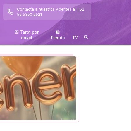
Contacta a nuestros videntes al
+52
55 5350 9521
💌 Tarot por
🛍
email
️Tienda
TV