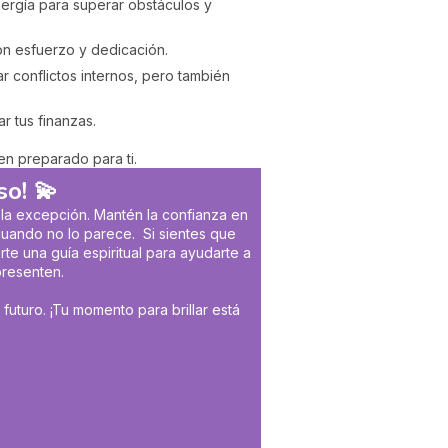
nergía para superar obstáculos y
on esfuerzo y dedicación.
 conflictos internos, pero también
r tus finanzas.
nen preparado para ti.
eso!
💫
 la excepción. Mantén la confianza en
 cuando no lo parece. Si sientes que
te una guía espiritual para ayudarte a
presenten.
uturo. ¡Tu momento para brillar está