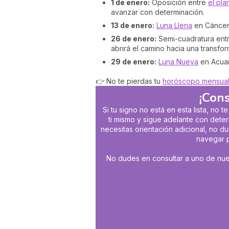
1 de enero:
Oposición entre
el pla
avanzar con determinación.
13 de enero:
Luna Llena
en Cáncer.
26 de enero:
Semi-cuadratura ent
abrirá el camino hacia una transfo
29 de enero:
Luna Nueva
en Acuari
👉 No te pierdas tu
horóscopo mensua
¡Cons
Si tu signo no está en esta lista, n
ti mismo y sigue adelante con deter
necesitas orientación adicional, no d
navegar p
No dudes en consultar a uno de nues