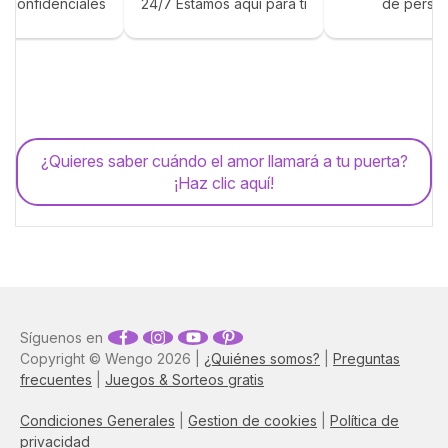
s confidenciales
24/7 Estamos aquí para ti
de perso
¿Quieres saber cuándo el amor llamará a tu puerta?
¡Haz clic aquí!
Síguenos en
Copyright © Wengo 2026 |
¿Quiénes somos?
|
Preguntas
frecuentes
|
Juegos & Sorteos gratis
Condiciones Generales
|
Gestion de cookies
|
Política de
privacidad