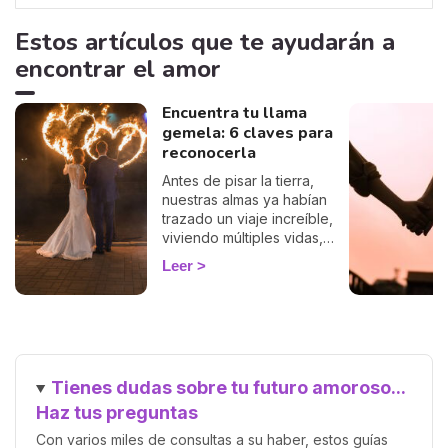
Estos artículos que te ayudarán a
encontrar el amor
Encuentra tu llama
gemela: 6 claves para
reconocerla
Antes de pisar la tierra,
nuestras almas ya habían
trazado un viaje increíble,
viviendo múltiples vidas,
acumulando sabiduría y
Leer
preparándose para el
encuentro más significativo:
el reencuentro con nuestra
llama gemela. Esta conexión
profunda y única promete
una relación llena de amor,
Tienes dudas sobre tu futuro amoroso...
crecimiento y comprensión
mutua. Pero, ¿cómo saber
Haz tus preguntas
cuándo has encontrado a
Con varios miles de consultas a su haber, estos guías
esa persona especial?