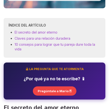
ÍNDICE DEL ARTÍCULO
El secreto del amor eterno
Claves para una relación duradera
10 consejos para lograr que tu pareja dure toda la
vida
🔮 LA PREGUNTA QUE TE ATORMENTA
¿Por qué ya no te escribe? 📱
Pregúntale a Mario 🃏
El secreto del amor eterno