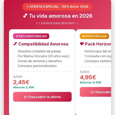
⚡ OFERTA ESPECIAL: -50% Amor 2026
💕 Tu vida amorosa en 2026
👉 Desliza para descubrir →
💕 EXCLUSIVO PAREJAS
👑 PACK POPULAR
💕 Compatibilidad Amorosa
💝 Pack Horizon
Sinastría completa de pareja
Horóscopo del amo
Por Marisa Vizcaíno (20 años exp.)
1 consulta con expe
Zonas de armonía y desafíos
Consejos sentiment
Consejos personalizados
9,90€
4,95€
4,90€
2,45€
Ahorras 4,95€
Ahorras 2,45€
👉 Descubrir l
👉 Descubrir la oferta