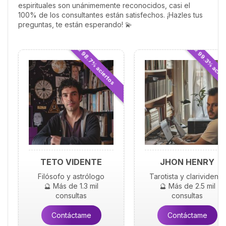
espirituales son unánimemente reconocidos, casi el
100% de los consultantes están satisfechos. ¡Hazles tus
preguntas, te están esperando! 💫
⭐ 98.7% aciertos
⭐ 99.3% acier
TETO VIDENTE
JHON HENRY
Filósofo y astrólogo
Tarotista y clarividente
🔮 Más de 1.3 mil
🔮 Más de 2.5 mil
consultas
consultas
Contáctame
Contáctame