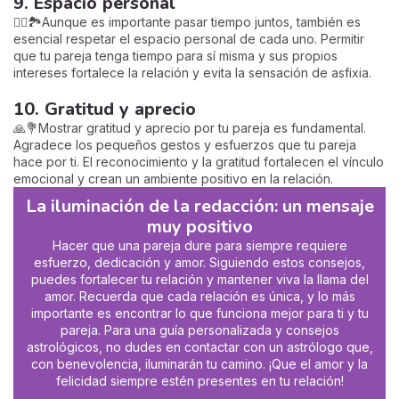
9. Espacio personal
🧘‍♀️🏞️Aunque es importante pasar tiempo juntos, también es
esencial respetar el espacio personal de cada uno. Permitir
que tu pareja tenga tiempo para sí misma y sus propios
intereses fortalece la relación y evita la sensación de asfixia.
10. Gratitud y aprecio
🙏💐Mostrar gratitud y aprecio por tu pareja es fundamental.
Agradece los pequeños gestos y esfuerzos que tu pareja
hace por ti. El reconocimiento y la gratitud fortalecen el vínculo
emocional y crean un ambiente positivo en la relación.
La iluminación de la redacción: un mensaje
muy positivo
Hacer que una pareja dure para siempre requiere
esfuerzo, dedicación y amor. Siguiendo estos consejos,
puedes fortalecer tu relación y mantener viva la llama del
amor. Recuerda que cada relación es única, y lo más
importante es encontrar lo que funciona mejor para ti y tu
pareja. Para una guía personalizada y consejos
astrológicos, no dudes en contactar con un astrólogo que,
c
on benevolencia, iluminarán tu camino.
¡Que el amor y la
felicidad siempre estén presentes en tu relación!