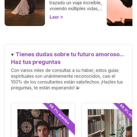
trazado un viaje increíble,
viviendo múltiples vidas,
acumulando sabiduría y
Leer
preparándose para el
encuentro más significativo:
el reencuentro con nuestra
llama gemela. Esta conexión
profunda y única promete
una relación llena de amor,
Tienes dudas sobre tu futuro amoroso...
crecimiento y comprensión
mutua. Pero, ¿cómo saber
Haz tus preguntas
cuándo has encontrado a
Con varios miles de consultas a su haber, estos guías
esa persona especial?
espirituales son unánimemente reconocidos, casi el
100% de los consultantes están satisfechos. ¡Hazles tus
preguntas, te están esperando! 💫
⭐ 98.7% aciertos
⭐ 99.3% acier