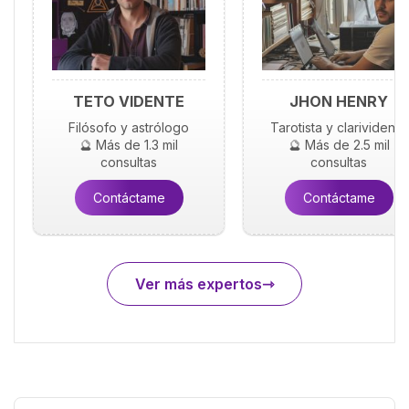
TETO VIDENTE
JHON HENRY
Filósofo y astrólogo
Tarotista y clarividente
🔮 Más de 1.3 mil
🔮 Más de 2.5 mil
consultas
consultas
Contáctame
Contáctame
Ver más expertos