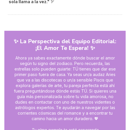
sola llama a la vez."
🏹
✨ La Perspectiva del Equipo Editorial:
¡El Amor Te Espera! ✨
Ahora ya sabes exactamente dónde buscar el amor
según tu signo del zodiaco. Pero recuerda, las
estrellas solo pueden guiarte: TÚ tienes que dar ese
primer paso fuera de casa. Ya seas un/a audaz Aries
que va a las discotecas o un/a sensible Piscis que
explora galerías de arte, tu pareja perfecta está ahí
fuera preguntándose dónde estás TÚ. Si quieres una
guía más personalizada sobre tu vida amorosa, no
dudes en contactar con uno de nuestros videntes o
astrólogos expertos. Te ayudarán a navegar por las
corrientes cósmicas del romance y a encontrar tu
camino hacia un amor duradero. 💖
- Tu alma gemela te está esperando -