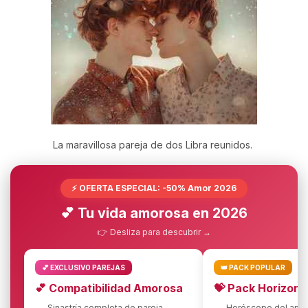
La maravillosa pareja de dos Libra reunidos.
⚡ OFERTA ESPECIAL: -50% Amor 2026
💕 Tu vida amorosa en 2026
👉 Desliza para descubrir →
💕 EXCLUSIVO PAREJAS
👑 PACK POPULAR
💕 Compatibilidad Amorosa
💝 Pack Horizon
Sinastría completa de pareja
Horóscopo del amo