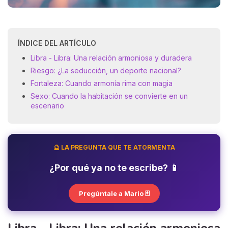
ÍNDICE DEL ARTÍCULO
Libra - Libra: Una relación armoniosa y duradera
Riesgo: ¿La seducción, un deporte nacional?
Fortaleza: Cuando armonía rima con magia
Sexo: Cuando la habitación se convierte en un
escenario
🔮 LA PREGUNTA QUE TE ATORMENTA
¿Por qué ya no te escribe? 📱
Pregúntale a Mario 🃏
Libra - Libra: Una relación armoniosa