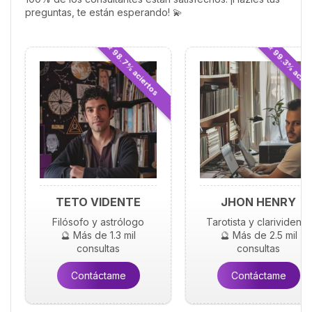
preguntas, te están esperando! 💫
⭐ 98.7% aciertos
⭐ 99.3% acier
TETO VIDENTE
JHON HENRY
Filósofo y astrólogo
Tarotista y clarividente
🔮 Más de 1.3 mil
🔮 Más de 2.5 mil
consultas
consultas
Contáctame
Contáctame