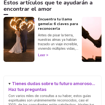
Estos artículos que te ayudarán a
encontrar el amor
Encuentra tu llama
gemela: 6 claves para
reconocerla
Antes de pisar la tierra,
nuestras almas ya habían
trazado un viaje increíble,
viviendo múltiples vidas,
acumulando sabiduría y
Leer
preparándose para el
encuentro más significativo:
el reencuentro con nuestra
llama gemela. Esta conexión
profunda y única promete
una relación llena de amor,
Tienes dudas sobre tu futuro amoroso...
crecimiento y comprensión
mutua. Pero, ¿cómo saber
Haz tus preguntas
cuándo has encontrado a
Con varios miles de consultas a su haber, estos guías
esa persona especial?
espirituales son unánimemente reconocidos, casi el
100% de los consultantes están satisfechos. ¡Hazles tus