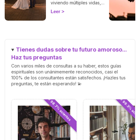
viviendo múltiples vidas,
acumulando sabiduría y
Leer
preparándose para el
encuentro más significativo:
el reencuentro con nuestra
llama gemela. Esta conexión
profunda y única promete
una relación llena de amor,
Tienes dudas sobre tu futuro amoroso...
crecimiento y comprensión
mutua. Pero, ¿cómo saber
Haz tus preguntas
cuándo has encontrado a
Con varios miles de consultas a su haber, estos guías
esa persona especial?
espirituales son unánimemente reconocidos, casi el
100% de los consultantes están satisfechos. ¡Hazles tus
preguntas, te están esperando! 💫
⭐ 98.7% aciertos
⭐ 99.3% acier