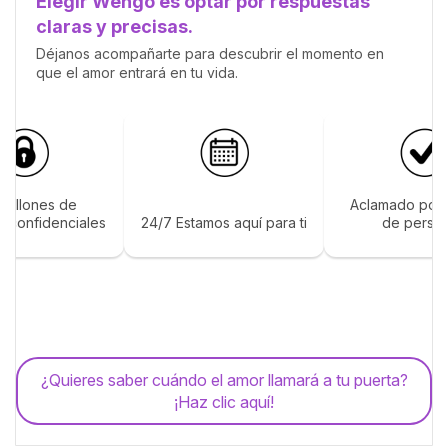
Elegir Wengo es optar por respuestas
claras y precisas.
Déjanos acompañarte para descubrir el momento en
que el amor entrará en tu vida.
 millones de
Aclamado por 
s confidenciales
24/7 Estamos aquí para ti
de perso
¿Quieres saber cuándo el amor llamará a tu puerta?
¡Haz clic aquí!