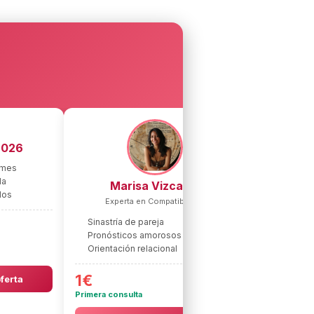
2026
 mes
da
Marisa Vizcaíno
M
dos
Experta en Compatibilidad
T
Sinastría de pareja
Tiradas se
Pronósticos amorosos
Respuesta
Orientación relacional
Claridad 
1€
1€
oferta
Primera consulta
Primera consu