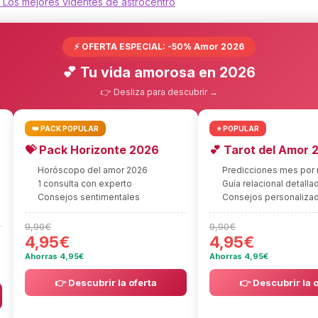
: Los mejores videntes de astrocentro
⚡ OFERTA ESPECIAL: -50% Amor 2026
💕 Tu vida amorosa en 2026
👉 Desliza para descubrir →
👑 PACK POPULAR
⭐ POPULAR
💝 Pack Horizonte 2026
💕 Tarot del Amor 
Horóscopo del amor 2026
Predicciones mes por
1 consulta con experto
Guía relacional detalla
Consejos sentimentales
Consejos personaliza
9,90€
9,90€
4,95€
4,95€
Ahorras 4,95€
Ahorras 4,95€
👉 Descubrir la oferta
👉 Descubrir la 