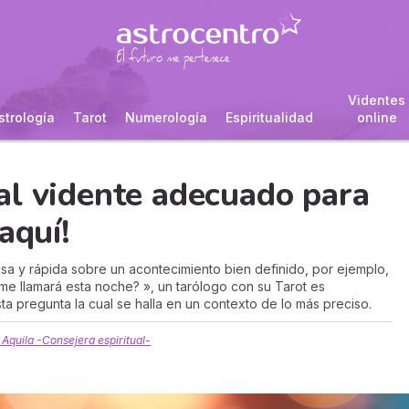
Videntes
strología
Tarot
Numerología
Espiritualidad
online
al vidente adecuado para
aquí!
isa y rápida sobre un acontecimiento bien definido, por ejemplo,
 me llamará esta noche? », un tarólogo con su Tarot es
a pregunta la cual se halla en un contexto de lo más preciso.
 Aquila -Consejera espiritual-