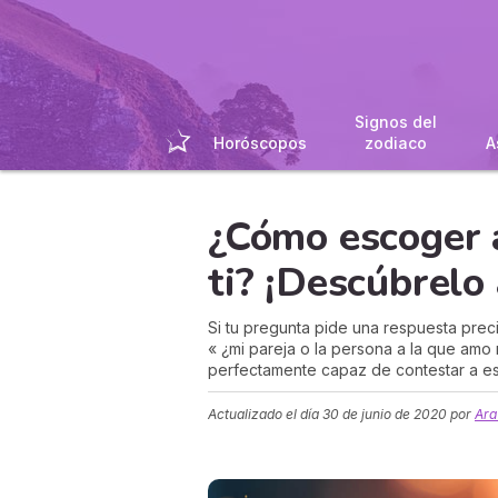
Signos del
Horóscopos
zodiaco
A
¿Cómo escoger 
ti? ¡Descúbrelo 
Si tu pregunta pide una respuesta prec
« ¿mi pareja o la persona a la que amo
perfectamente capaz de contestar a est
Actualizado el día
30 de junio de 2020
por
Ara