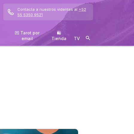
Contacta a nuestros videntes al
+52
55 5350 9521
💌 Tarot por
🛍
email
️Tienda
TV