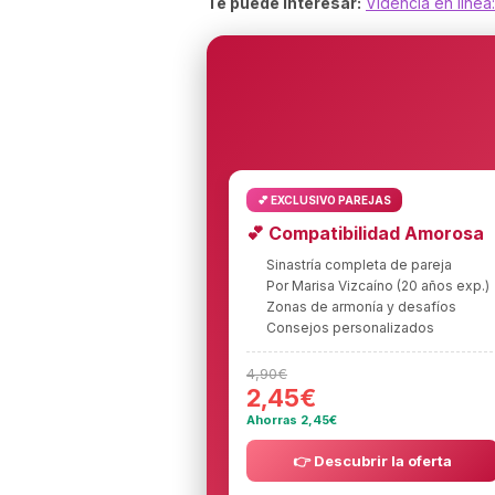
Te puede interesar:
Videncia en línea
💕 EXCLUSIVO PAREJAS
💕 Compatibilidad Amorosa
Sinastría completa de pareja
Por Marisa Vizcaíno (20 años exp.)
Zonas de armonía y desafíos
Consejos personalizados
4,90€
2,45€
Ahorras 2,45€
👉 Descubrir la oferta