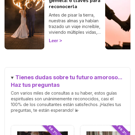
gemela: 6 claves para
reconocerla
Antes de pisar la tierra,
nuestras almas ya habían
trazado un viaje increíble,
viviendo múltiples vidas,
acumulando sabiduría y
Leer
preparándose para el
encuentro más significativo:
el reencuentro con nuestra
llama gemela. Esta conexión
profunda y única promete
una relación llena de amor,
Tienes dudas sobre tu futuro amoroso...
crecimiento y comprensión
mutua. Pero, ¿cómo saber
Haz tus preguntas
cuándo has encontrado a
Con varios miles de consultas a su haber, estos guías
esa persona especial?
espirituales son unánimemente reconocidos, casi el
100% de los consultantes están satisfechos. ¡Hazles tus
preguntas, te están esperando! 💫