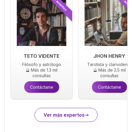
⭐ 98.7% aciertos
⭐ 99.3% acier
TETO VIDENTE
JHON HENRY
Filósofo y astrólogo
Tarotista y clarividente
🔮 Más de 1.3 mil
🔮 Más de 2.5 mil
consultas
consultas
Contáctame
Contáctame
Ver más expertos