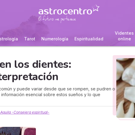
Videntes
strología
Tarot
Numerología
Espiritualidad
online
en los dientes:
terpretación
 común y puede variar desde que se rompen, se pudren o
 información esencial sobre estos sueños y lo que
 Aquila -Consejera espiritual-