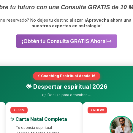
re tu futuro con una Consulta GRATIS de 10 
iene reservado? No dejes tu destino al azar.
¡Aprovecha ahora una 
nuestros expertos en astrología!
¡Obtén tu Consulta GRATIS Ahora!
⚡ Coaching Espiritual desde 1€
🌟 Despertar espiritual 2026
👉 Desliza para descubrir →
⭐ -50%
⭐ NUEVO
✨ Carta Natal Completa
Tu esencia espiritual