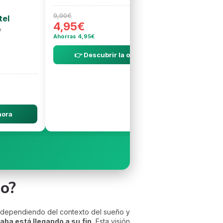
9,90€
tel
4,95€
o
Ahorras 4,95€
👉 Descubrir la oferta
hora
ño?
s dependiendo del contexto del sueño y
aba está llegando a su fin.
Esta visión