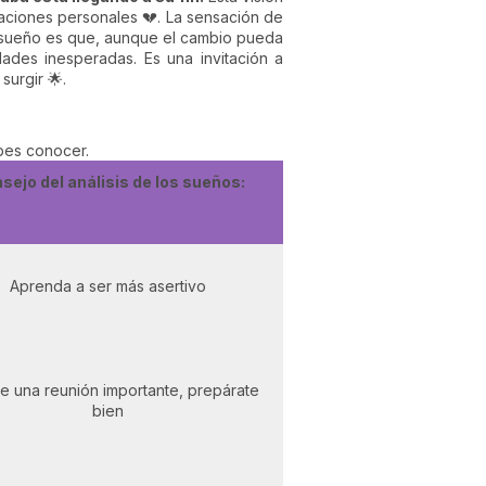
laciones personales 💔. La sensación de
ste sueño es que, aunque el cambio pueda
des inesperadas. Es una invitación a
surgir 🌟.
ebes conocer.
sejo del análisis de los sueños:
Aprenda a ser más asertivo
ne una reunión importante, prepárate
bien