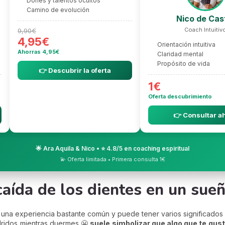
Dones y talentos ocultos
Camino de evolución
Nico de Cas
Coach Intuitiv
9,90€
4,95€
Orientación intuitiva
Ahorras 4,95€
Claridad mental
Propósito de vida
👉 Descubrir la oferta
1€
Oferta descubrimiento
👉 Consultar a
🌟 Ara Aquila & Nico • ⭐ 4.8/5 en coaching espiritual
💫 Oferta limitada • Primera consulta 1€
 caída de los dientes en un sue
es una experiencia bastante común y puede tener varios significado
odridos mientras duermes 😬
suele simbolizar que algo que te gust