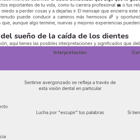
os importantes de tu vida, como tu carrera profesional 💼 o tus re
tu miedo a perder cosas y a dejarlas ir. El mensaje que encierra e
 menudo puede conducir a caminos más hermosos 🌈 y oportunida
en que, aunque algo termine, nuevas y mejores experiencias pueden 
 del sueño de la caída de los dientes
sión, aquí tienes las posibles interpretaciones y significados que d
Interpretación:
Con
Sentirse avergonzado se refleja a través de
esta visión dental en particular
ecto
Lucha por "escupir" tus palabras
Si tie
cia