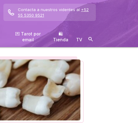
Contacta a nuestros videntes al
+52
55 5350 9521
💌 Tarot por
🛍
email
️Tienda
TV