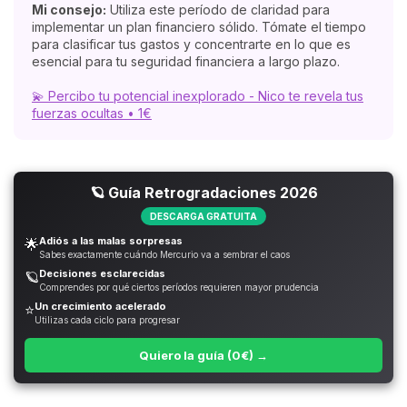
Mi consejo:
Utiliza este período de claridad para
implementar un plan financiero sólido. Tómate el tiempo
para clasificar tus gastos y concentrarte en lo que es
esencial para tu seguridad financiera a largo plazo.
💫 Percibo tu potencial inexplorado - Nico te revela tus
fuerzas ocultas • 1€
🪐 Guía Retrogradaciones 2026
DESCARGA GRATUITA
Adiós a las malas sorpresas
🌟
Sabes exactamente cuándo Mercurio va a sembrar el caos
Decisiones esclarecidas
🪐
Comprendes por qué ciertos períodos requieren mayor prudencia
Un crecimiento acelerado
⭐
Utilizas cada ciclo para progresar
Quiero la guía (0€) →