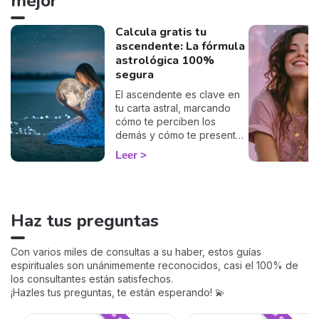
mejor
Calcula gratis tu
ascendente: La fórmula
astrológica 100%
segura
El ascendente es clave en
tu carta astral, marcando
cómo te perciben los
demás y cómo te presentas
al mundo. Con nuestro
Leer
cálculo gratuito y preciso,
podrás descubrir tu
ascendente y explorar su
influencia en tu signo
Haz tus preguntas
zodiacal y en cómo te
relacionas con los demás.
Sumérgete en este
Con varios miles de consultas a su haber, estos guías
fascinante aspecto de la
espirituales son unánimemente reconocidos, casi el 100% de
astrología y empieza a ver
los consultantes están satisfechos.
tu horóscopo desde una
¡Hazles tus preguntas, te están esperando! 💫
perspectiva renovada.