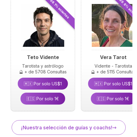
⭐ 99.6% acier
⭐ 99.1% aciertos
Teto Vidente
Vera Tarot
Tarotista y astrólogo
Vidente - Tarotista
🔮 + de 5708 Consultas
🔮 + de 5115 Consultas
🇲🇽 Por solo US$1
🇲🇽 Por solo US$1
🇪🇸 Por solo 1€
🇪🇸 Por solo 1€
¡Nuestra selección de guías y coachs!