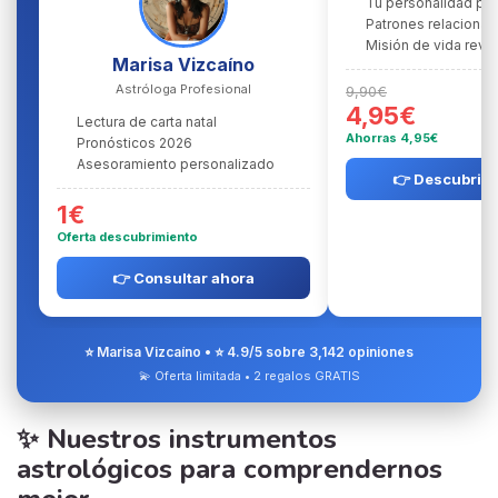
Tu personalidad pr
Patrones relacional
Misión de vida reve
Marisa Vizcaíno
Astróloga Profesional
9,90€
4,95€
Lectura de carta natal
Ahorras 4,95€
Pronósticos 2026
Asesoramiento personalizado
👉 Descubrir l
1€
Oferta descubrimiento
👉 Consultar ahora
⭐ Marisa Vizcaíno • ⭐ 4.9/5 sobre 3,142 opiniones
💫 Oferta limitada • 2 regalos GRATIS
✨ Nuestros instrumentos
astrológicos para comprendernos