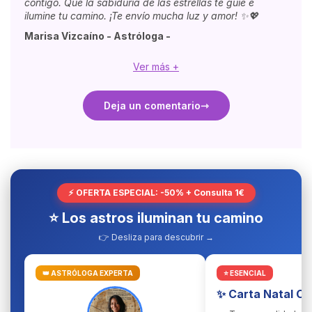
contigo. Que la sabiduría de las estrellas te guíe e
ilumine tu camino. ¡Te envío mucha luz y amor! ✨💖
Marisa Vizcaíno - Astróloga -
Ver más +
Deja un comentario
⚡ OFERTA ESPECIAL: -50% + Consulta 1€
⭐ Los astros iluminan tu camino
👉 Desliza para descubrir →
👑 ASTRÓLOGA EXPERTA
⭐ ESENCIAL
✨ Carta Natal C