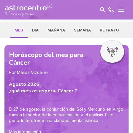
MES
DIA
MAÑANA
SEMANA
RETRATO
Horóscopo del mes para
Cáncer
Por Marisa Vizcaíno
Agosto 2026 :
¿qué mes os espera, Cáncer ?
El 27 de agosto, la conjunción del Sol y Mercurio en Virgo
ilumina tu sector de la comunicación y el análisis. Este
período te ofrece una claridad mental valiosa,
permitiéndote discernir lo que te pesa y te estresa. Te
vuelves más lúcido y objetivo, listo para ordenar tus
Más información