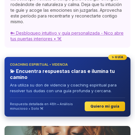
rodeándote de naturaleza y calma. Deja que tu intuición
te guíe y acoge las emociones sin juzgarlas. Aprovecha
este período para recentrarte y reconectarte contigo
mismo.
🔑 Desbloqueo intuitivo y guía personalizada - Nico abre
tus puertas interiores • 1€
✨ GUÍA
COACHING ESPIRITUAL • VIDENCIA
💫 Encuentra respuestas claras e ilumina tu
camino
Ara utiliza su don de videncia y coaching espiritual para
resolver tus dudas con una guía profunda y cercana.
Respuesta detallada en 48h • Análisis
Quiero mi guía
minucioso • Solo 1€