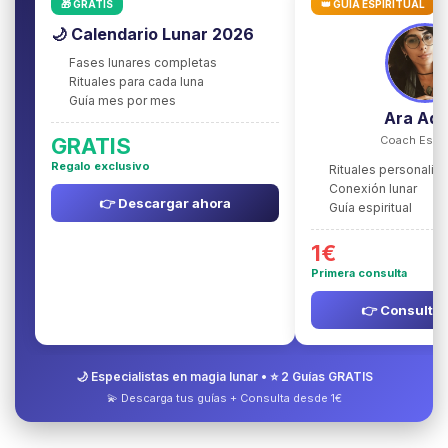
🎁 GRATIS
👑 GUÍA ESPIRITUAL
🌙 Calendario Lunar 2026
Fases lunares completas
Rituales para cada luna
Guía mes por mes
Ara Aqu
GRATIS
Coach Espiri
Regalo exclusivo
Rituales personaliz
Conexión lunar
👉 Descargar ahora
Guía espiritual
1€
Primera consulta
👉 Consultar
🌙 Especialistas en magia lunar • ⭐ 2 Guías GRATIS
💫 Descarga tus guías + Consulta desde 1€