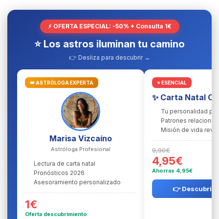
⚡ OFERTA ESPECIAL: -50% + Consulta 1€
⭐ Los astros iluminan tu camino
👉 Desliza para descubrir →
👑 ASTRÓLOGA EXPERTA
⭐ ESENCIAL
✨ Carta Natal C
Tu personalidad pr
Patrones relacional
Misión de vida reve
Marisa Vizcaíno
Astróloga Profesional
9,90€
4,95€
Lectura de carta natal
Ahorras 4,95€
Pronósticos 2026
Asesoramiento personalizado
👉 Descubrir l
1€
Oferta descubrimiento