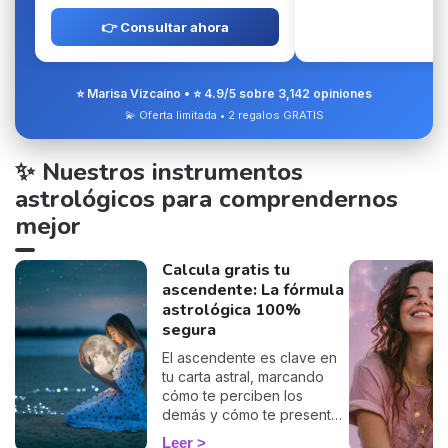
👉 Consultar ahora
⭐ Marisa Vizcaíno • ⭐ 4.9/5 sobre 3,142 opiniones
💫 Oferta limitada • 2 regalos GRATIS
✨ Nuestros instrumentos
astrológicos para comprendernos
mejor
Calcula gratis tu
ascendente: La fórmula
astrológica 100%
segura
El ascendente es clave en
tu carta astral, marcando
cómo te perciben los
demás y cómo te presentas
al mundo. Con nuestro
Leer