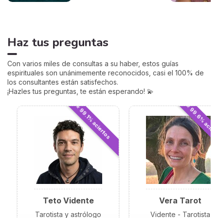
cálculo gratuito y preciso,
podrás descubrir tu
ascendente y explorar su
influencia en tu signo
Haz tus preguntas
zodiacal y en cómo te
relacionas con los demás.
Sumérgete en este
Con varios miles de consultas a su haber, estos guías
fascinante aspecto de la
espirituales son unánimemente reconocidos, casi el 100% de
astrología y empieza a ver
los consultantes están satisfechos.
tu horóscopo desde una
¡Hazles tus preguntas, te están esperando! 💫
perspectiva renovada.
⭐ 99.6% acier
⭐ 99.1% aciertos
Teto Vidente
Vera Tarot
Tarotista y astrólogo
Vidente - Tarotista