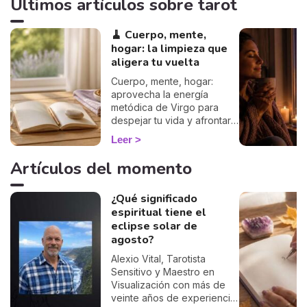
Últimos artículos sobre tarot
🧹 Cuerpo, mente,
hogar: la limpieza que
aligera tu vuelta
Cuerpo, mente, hogar:
aprovecha la energía
metódica de Virgo para
despejar tu vida y afrontar
la vuelta de 2026 con
Leer
ligereza. La guía de Marisa.
Artículos del momento
¿Qué significado
espiritual tiene el
eclipse solar de
agosto?
Alexio Vital, Tarotista
Sensitivo y Maestro en
Visualización con más de
veinte años de experiencia,