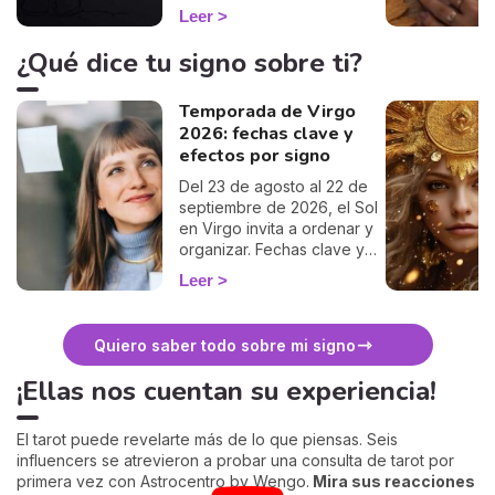
nos invita a mirar el eclipse
Leer
total de Sol del 12 de
agosto de 2026 no solo
¿Qué dice tu signo sobre ti?
como un fenómeno
astronómico excepcional —
Temporada de Virgo
el primero visible desde la
2026: fechas clave y
península ibérica en más de
un siglo—, sino como un
efectos por signo
espejo simbólico. En este
Del 23 de agosto al 22 de
artículo, comparte su mirada
septiembre de 2026, el Sol
sobre cómo este instante
en Virgo invita a ordenar y
de oscuridad puede
organizar. Fechas clave y
convertirse en una
qué cambia para tu signo.
oportunidad para
Leer
detenernos, escuchar
nuestra voz interior y
reconocer los cambios que
Quiero saber todo sobre mi signo
ya están naciendo dentro
¡Ellas nos cuentan su experiencia!
de nosotros
El tarot puede revelarte más de lo que piensas. Seis
influencers se atrevieron a probar una consulta de tarot por
primera vez con Astrocentro by Wengo.
Mira sus reacciones