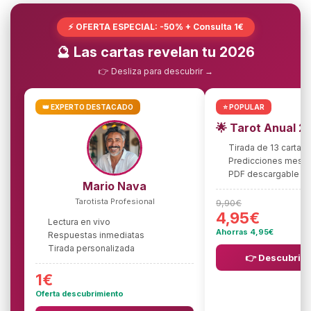
⚡ OFERTA ESPECIAL: -50% + Consulta 1€
🔮 Las cartas revelan tu 2026
👉 Desliza para descubrir →
👑 EXPERTO DESTACADO
⭐ POPULAR
🌟 Tarot Anual 2
Tirada de 13 cartas
Predicciones mes 
PDF descargable
Mario Nava
Tarotista Profesional
9,90€
4,95€
Lectura en vivo
Ahorras 4,95€
Respuestas inmediatas
Tirada personalizada
👉 Descubrir l
1€
Oferta descubrimiento