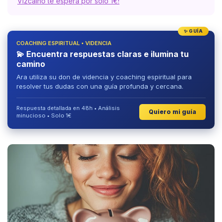
Vizcaíno te espera por solo 1€!
✨ GUÍA
COACHING ESPIRITUAL • VIDENCIA
💫 Encuentra respuestas claras e ilumina tu
camino
Ara utiliza su don de videncia y coaching espiritual para
resolver tus dudas con una guía profunda y cercana.
Respuesta detallada en 48h • Análisis
Quiero mi guía
minucioso • Solo 1€