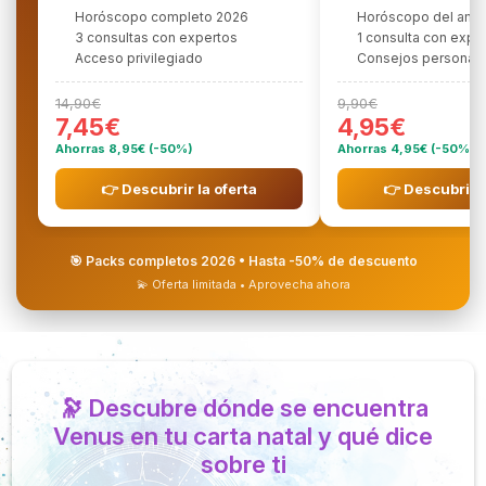
Horóscopo completo 2026
Horóscopo del amo
3 consultas con expertos
1 consulta con expe
Acceso privilegiado
Consejos personali
14,90€
9,90€
7,45€
4,95€
Ahorras 8,95€ (-50%)
Ahorras 4,95€ (-50%)
👉 Descubrir la oferta
👉 Descubrir l
🎯 Packs completos 2026 • Hasta -50% de descuento
💫 Oferta limitada • Aprovecha ahora
🔭 Descubre dónde se encuentra
Venus en tu carta natal y qué dice
sobre ti