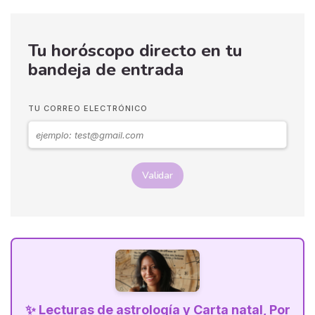
saber, por eso decidimos
crear esta página especial
de videncia amorosa.
Tu horóscopo directo en tu
Lectura de tarot amoroso,
compatibilidad, consejos...
bandeja de entrada
aquí encontrarás todo, ¡que
lo disfrutes! 💖
TU CORREO ELECTRÓNICO
Validar
✨ Lecturas de astrología y Carta natal, Por