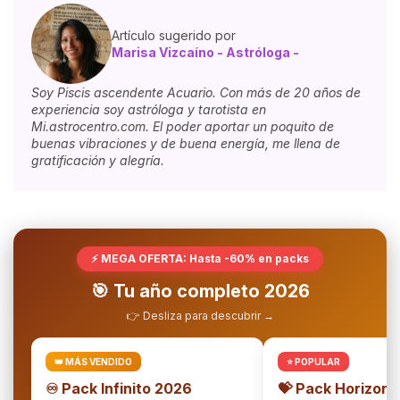
Artículo sugerido por
Marisa Vizcaíno - Astróloga -
Soy Piscis ascendente Acuario. Con más de 20 años de
experiencia soy astróloga y tarotista en
Mi.astrocentro.com. El poder aportar un poquito de
buenas vibraciones y de buena energía, me llena de
gratificación y alegría.
⚡ MEGA OFERTA: Hasta -60% en packs
🎯 Tu año completo 2026
👉 Desliza para descubrir →
👑 MÁS VENDIDO
⭐ POPULAR
♾️ Pack Infinito 2026
💝 Pack Horizon