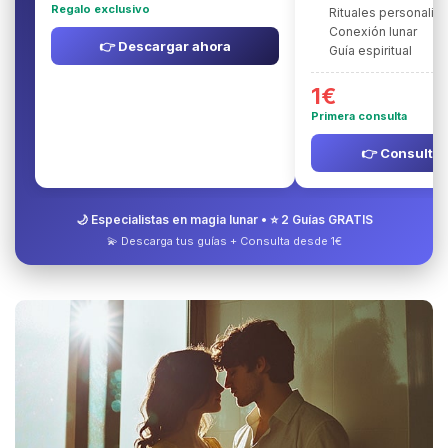
Regalo exclusivo
Rituales personaliz
Conexión lunar
👉 Descargar ahora
Guía espiritual
1€
Primera consulta
👉 Consultar
🌙 Especialistas en magia lunar • ⭐ 2 Guías GRATIS
💫 Descarga tus guías + Consulta desde 1€