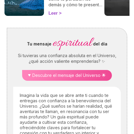
demás y cómo te presentas
al mundo. Con nuestro
Leer
cálculo gratuito y preciso,
podrás descubrir tu
ascendente y explorar su
influencia en tu signo
espiritual
zodiacal y en cómo te
Tu mensaje
del día
relacionas con los demás.
Sumérgete en este
Si tuvieras una confianza absoluta en el Universo,
fascinante aspecto de la
¿qué acción valiente emprenderías? ✨
astrología y empieza a ver
tu horóscopo desde una
perspectiva renovada.
Descubre el mensaje del Universo 🌟
Imagina la vida que se abre ante ti cuando te
entregas con confianza a la benevolencia del
Universo. ¿Qué sueños se harían realidad, qué
aventuras te llaman, en resonancia con tu ser
más profundo? Un guía espiritual puede
ayudarte a cultivar esta confianza,
ofreciéndote claves para fortalecer tu
conexión con tu verdadero yo interior y