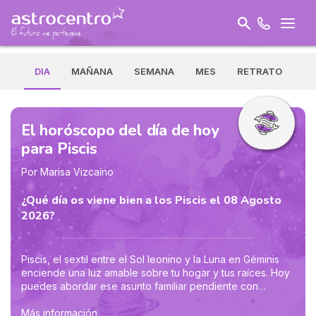
DIA
MAÑANA
SEMANA
MES
RETRATO
El horóscopo del día de hoy
para Piscis
Por Marisa Vizcaíno
¿Qué día os viene bien a los Piscis el 08 Agosto
2026?
Piscis, el sextil entre el Sol leonino y la Luna en Géminis
enciende una luz amable sobre tu hogar y tus raíces. Hoy
puedes abordar ese asunto familiar pendiente con
corazón cálido y cabeza despejada: quizá repartir tareas,
aclarar un malentendido o llamar a quien extrañas. No
Más información