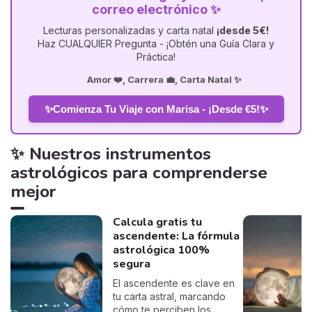
correo electrónico ✨
Lecturas personalizadas y carta natal
¡desde 5€!
Haz CUALQUIER Pregunta - ¡Obtén una Guía Clara y
Práctica!
Amor ❤️, Carrera 💼, Carta Natal ✨
✨Comienza Tu Viaje con Marisa - ¡Desde €5!✨
✨ Nuestros instrumentos
astrológicos para comprenderse
mejor
Calcula gratis tu
ascendente: La fórmula
astrológica 100%
segura
El ascendente es clave en
tu carta astral, marcando
cómo te perciben los