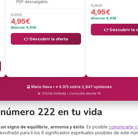
PDF descargable
9,90€
4,95€
9,90€
Ahorras 4,95€
4,95€
Ahorras 4,95€
👉 Descubrir la 
👉 Descubrir la oferta
🔮 Mario Nava • ⭐ 4.9/5 sobre 2,847 opiniones
💫 Oferta limitada • Consulta desde 1€
l número 222 en tu vida
un signo de equilibrio, armonía y éxito
. Es posible
comunicarte c
escifrado para ti los 6 significados espirituales posibles de este nú