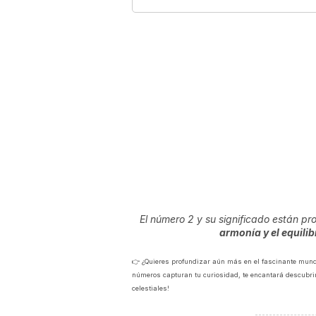
El número 2 y su significado están p
armonía y el equilib
👉 ¿Quieres profundizar aún más en el fascinante mund
números capturan tu curiosidad, te encantará descubrir
celestiales!