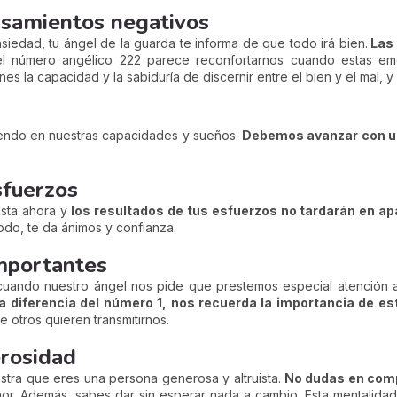
nsamientos negativos
iedad, tu ángel de la guarda te informa de que todo irá bien.
Las 
l número angélico 222 parece reconfortarnos cuando estas em
 la capacidad y la sabiduría de discernir entre el bien y el mal, y e
yendo en nuestras capacidades y sueños.
Debemos avanzar con u
sfuerzos
asta ahora y
los resultados de tus esfuerzos no tardarán en a
odo, te da ánimos y confianza.
importantes
uando nuestro ángel nos pide que prestemos especial atención a 
a diferencia del número 1, nos recuerda la importancia de es
 otros quieren transmitirnos.
erosidad
tra que eres una persona generosa y altruista.
No dudas en compa
amor. Además, sabes dar sin esperar nada a cambio. Esta mentalid