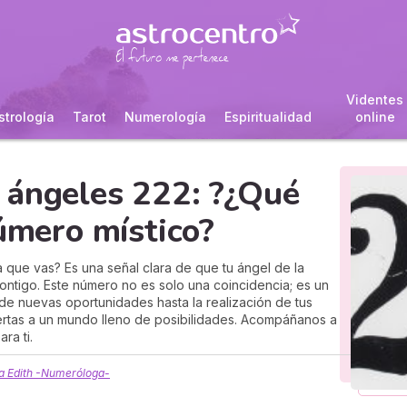
Videntes
strología
Tarot
Numerología
Espiritualidad
online
 ángeles 222: ?¿Qué
número místico?
que vas? Es una señal clara de que tu ángel de la
ntigo. Este número no es solo una coincidencia; es un
de nuevas oportunidades hasta la realización de tus
rtas a un mundo lleno de posibilidades. Acompáñanos a
ra ti.
a Edith -Numeróloga-