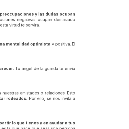
preocupaciones y las dudas ocupan
ociones negativas ocupan demasiado
sta virtud te servirá.
na mentalidad optimista
y positiva. El
parecer
. Tu ángel de la guarda te envía
nuestras amistades o relaciones. Esto
tar rodeados.
Por ello, se nos invita a
rtir lo que tienes y en ayudar a tus
ad es la que hace que seas una persona