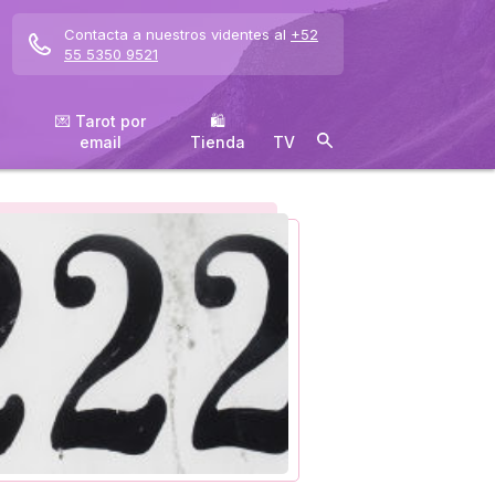
Contacta a nuestros videntes al
+52
55 5350 9521
💌 Tarot por
🛍
email
️Tienda
TV