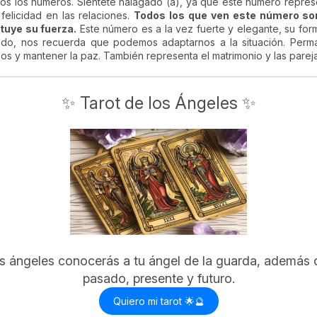
s los números. Siéntete halagado (a), ya que este número representa
 felicidad en las relaciones.
Todos los que ven este número so
ituye su fuerza.
Este número es a la vez fuerte y elegante, su fo
do, nos recuerda que podemos adaptarnos a la situación. Permane
s y mantener la paz. También representa el matrimonio y las pareja
✨ Tarot de los Ángeles ✨
os ángeles conocerás a tu ángel de la guarda, además o
pasado, presente y futuro.
Quiero mi tarot 🌟🔮