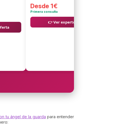
Desde 1€
Primera consulta
👉 Ver expertos
oferta
on tu ángel de la guarda
para entender
mero: