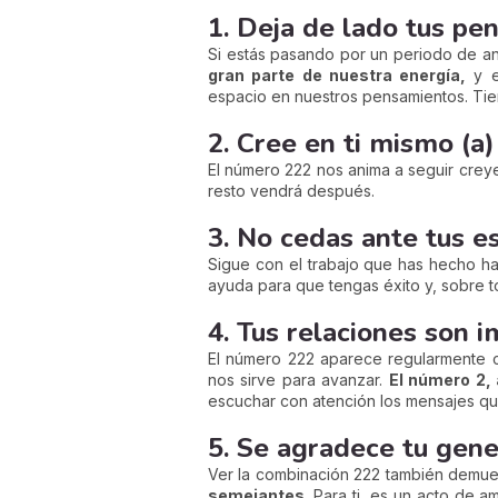
1. Deja de lado tus pe
Si estás pasando por un periodo de ans
gran parte de nuestra energía,
y e
espacio en nuestros pensamientos. Tienes
2. Cree en ti mismo (a)
El número 222 nos anima a seguir cre
resto vendrá después.
3. No cedas ante tus e
Sigue con el trabajo que has hecho h
ayuda para que tengas éxito y, sobre t
4. Tus relaciones son 
El número 222 aparece regularmente c
nos sirve para avanzar.
El número 2, 
escuchar con atención los mensajes que
5. Se agradece tu gen
Ver la combinación 222 también demues
semejantes
. Para ti, es un acto de 