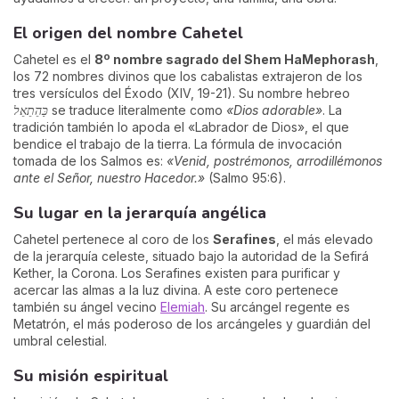
El origen del nombre Cahetel
Cahetel es el
8º nombre sagrado del Shem HaMephorash
,
los 72 nombres divinos que los cabalistas extrajeron de los
tres versículos del Éxodo (XIV, 19-21). Su nombre hebreo
כַּהֵתֵאֵל
se traduce literalmente como
«Dios adorable»
. La
tradición también lo apoda el «Labrador de Dios», el que
bendice el trabajo de la tierra. La fórmula de invocación
tomada de los Salmos es:
«Venid, postrémonos, arrodillémonos
ante el Señor, nuestro Hacedor.»
(Salmo 95:6).
Su lugar en la jerarquía angélica
Cahetel pertenece al coro de los
Serafines
, el más elevado
de la jerarquía celeste, situado bajo la autoridad de la Sefirá
Kether, la Corona. Los Serafines existen para purificar y
acercar las almas a la luz divina. A este coro pertenece
también su ángel vecino
Elemiah
. Su arcángel regente es
Metatrón, el más poderoso de los arcángeles y guardián del
umbral celestial.
Su misión espiritual