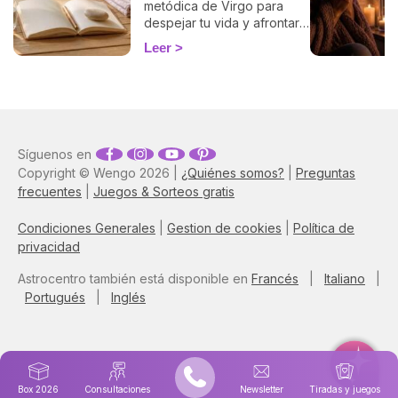
metódica de Virgo para
despejar tu vida y afrontar
la vuelta de 2026 con
Leer
ligereza. La guía de Marisa.
Síguenos en
Copyright © Wengo 2026 |
¿Quiénes somos?
|
Preguntas
frecuentes
|
Juegos & Sorteos gratis
Condiciones Generales
|
Gestion de cookies
|
Política de
privacidad
Astrocentro también está disponible en
Francés
|
Italiano
|
Portugués
|
Inglés
Box 2026
Consultaciones
Newsletter
Tiradas y juegos