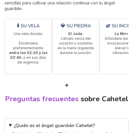
sencillas para cultivar una relación continua con tu ángel
guardián.
🕯 SU VELA
💎 SU PIEDRA
🌿 SU INCI
Una vela dorada.
El Jade.
La Mirra.
Llévalo cerca del
Difúndela durant
Enciéndela
corazón o sostenlo
invocaciones 
preferentemente
en la mano izquierda
elevar las
entre las 02:20 y las
durante la oración.
vibraciones
02:40
, o en sus días
de regencia.
✦
Preguntas frecuentes
sobre Cahetel
¿Quién es el ángel guardián Cahetel?