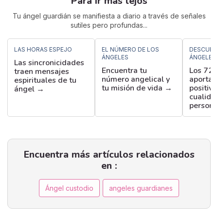
Para ir más lejos
Tu ángel guardián se manifiesta a diario a través de señales
sutiles pero profundas...
LAS HORAS ESPEJO
EL NÚMERO DE LOS
DESCUBR
ÁNGELES
ÁNGELES
Las sincronicidades
Encuentra tu
Los 72 
traen mensajes
número angelical y
aportan
espirituales de tu
tu misión de vida →
positiva
ángel →
cualida
persona
Encuentra más artículos relacionados
en :
Ángel custodio
angeles guardianes