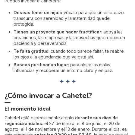
Puedes invocar a Cahetel si:
Deseas tener un hijo
: invócalo para que un embarazo
transcurra con serenidad y la maternidad quede
protegida.
Tienes un proyecto que hacer fructificar
: apoya las
creaciones, las empresas y las cosechas que requieren
paciencia y perseverancia.
Te falta gratitud
: cuando todo parece faltar, te reabre
los ojos a la abundancia que ya está ahí.
Buscas purificar un lugar
: para alejar las malas
influencias y recuperar un entorno claro y en paz.
✦ ✦ ✦
¿Cómo invocar a Cahetel?
El momento ideal
Cahetel está especialmente atento
durante sus días de
regencia anuales
: el 27 de marzo, el 8 de junio, el 20 de
agosto, el 1 de noviembre y el 13 de enero. Durante el día, es
más receptivo
entre las 02:20 y las 02:40
, la hora en que el