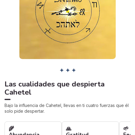
✦ ✦ ✦
Las cualidades que despierta
Cahetel
Bajo la influencia de Cahetel, llevas en ti cuatro fuerzas que él
solo pide despertar.
🌾
🙏
🌱
Abundancia
Gratitud
Fec