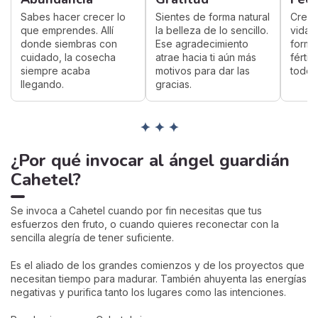
Sabes hacer crecer lo
Sientes de forma natural
Crear,
que emprendes. Allí
la belleza de lo sencillo.
vida 
donde siembras con
Ese agradecimiento
forma
cuidado, la cosecha
atrae hacia ti aún más
fértil
siempre acaba
motivos para dar las
todo 
llegando.
gracias.
✦ ✦ ✦
¿Por qué invocar al ángel guardián
Cahetel?
Se invoca a Cahetel cuando por fin necesitas que tus
esfuerzos den fruto, o cuando quieres reconectar con la
sencilla alegría de tener suficiente.
Es el aliado de los grandes comienzos y de los proyectos que
necesitan tiempo para madurar. También ahuyenta las energías
negativas y purifica tanto los lugares como las intenciones.